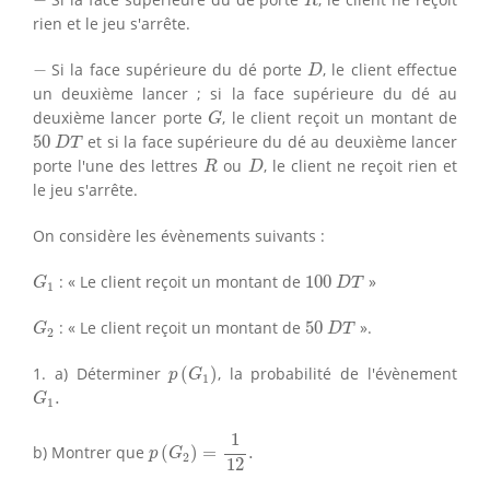
−
R
rien et le jeu s'arrête.
D
−
−
Si la face supérieure du dé porte
, le client effectue
D
un deuxième lancer ; si la face supérieure du dé au
G
deuxième lancer porte
, le client reçoit un montant de
G
50
D
T
50
et si la face supérieure du dé au deuxième lancer
D
T
R
D
porte l'une des lettres
ou
, le client ne reçoit rien et
R
D
le jeu s'arrête.
On considère les évènements suivants :
G
1
100
D
T
: « Le client reçoit un montant de
100
»
G
D
T
1
G
2
50
D
T
: « Le client reçoit un montant de
50
».
G
D
T
2
p
(
G
1
)
1. a) Déterminer
(
)
, la probabilité de l'évènement
p
G
1
G
1
.
.
G
1
p
(
G
2
)
=
1
12
.
1
b) Montrer que
(
)
=
.
p
G
2
12