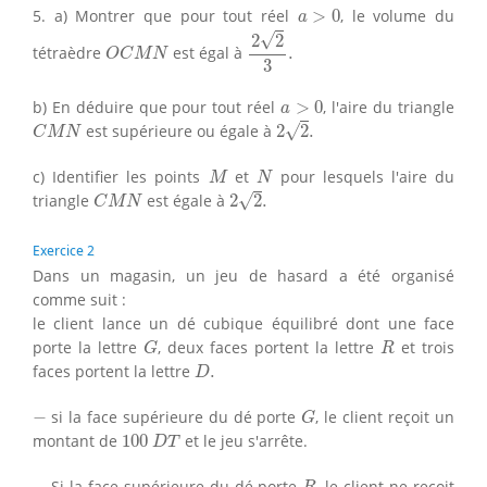
a
>
0
5. a) Montrer que pour tout réel
>
0
, le volume du
a
2
2
3
.
√
2
2
O
C
M
N
tétraèdre
est égal à
.
O
C
M
N
3
a
>
0
b) En déduire que pour tout réel
>
0
, l'aire du triangle
a
2
2
.
C
M
N
√
est supérieure ou égale à
2
2
.
C
M
N
M
N
c) Identifier les points
et
pour lesquels l'aire du
M
N
2
2
.
C
M
N
√
triangle
est égale à
2
2
.
C
M
N
Exercice 2
Dans un magasin, un jeu de hasard a été organisé
comme suit :
le client lance un dé cubique équilibré dont une face
G
R
porte la lettre
, deux faces portent la lettre
et trois
G
R
D
.
faces portent la lettre
.
D
G
−
−
si la face supérieure du dé porte
, le client reçoit un
G
100
D
T
montant de
100
et le jeu s'arrête.
D
T
R
−
Si la face supérieure du dé porte
, le client ne reçoit