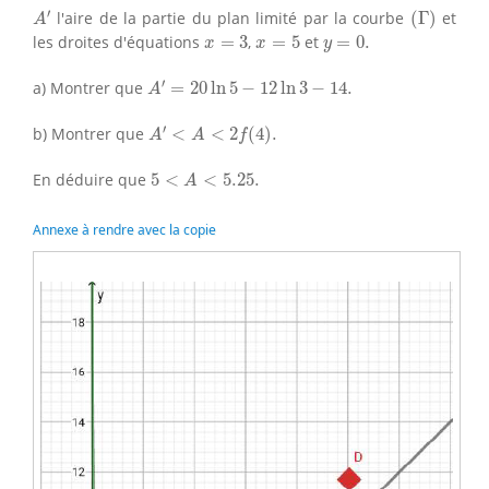
A
′
(
Γ
)
′
l'aire de la partie du plan limité par la courbe
(
Γ
)
et
A
x
=
3
x
=
5
y
=
0.
les droites d'équations
=
3
,
=
5
et
=
0.
x
x
y
A
′
=
20
ln
5
−
12
ln
3
−
14.
′
a) Montrer que
=
20
ln
5
−
12
ln
3
−
14.
A
A
′
<
A
<
2
f
(
4
)
.
′
b) Montrer que
<
<
2
(
4
)
.
A
A
f
5
<
A
<
5.25.
En déduire que
5
<
<
5.25.
A
Annexe à rendre avec la copie