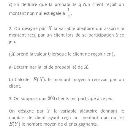
c) En déduire que la probabilité qu'un client reçoit un
1
4
.
1
montant non nul est égale à
.
4
X
2. On désigne par
la variable aléatoire qui associe le
X
montant reçu par un client lors de sa participation à ce
jeu.
(
X
)
.
0
(
prend la valeur
0
lorsque le client ne reçoit rien
)
.
X
X
.
a) Déterminer la loi de probabilité de
.
X
E
(
X
)
b) Calculer
(
)
, le montant moyen à recevoir par un
E
X
client.
200
3. On suppose que
200
clients ont participé à ce jeu.
Y
On désigne par
la variable aléatoire donnant le
Y
nombre de client ayant reçu un montant non nul et
E
(
Y
)
(
)
le nombre moyen de clients gagnants.
E
Y