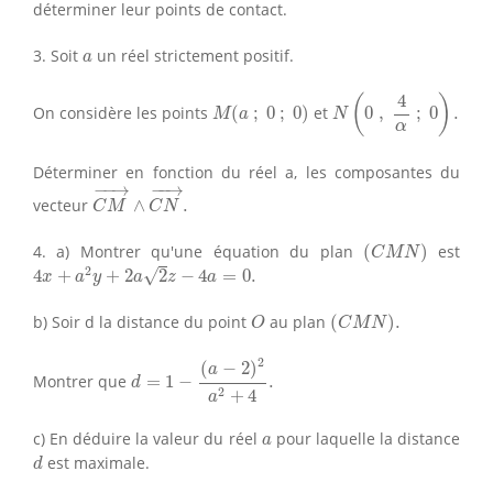
déterminer leur points de contact.
a
3. Soit
un réel strictement positif.
a
N
(
0
,
4
α
;
0
)
.
4
M
(
a
;
0
;
0
)
(
)
On considère les points
(
;
0
;
0
)
et
0
,
;
0
.
M
a
N
α
Déterminer en fonction du réel a, les composantes du
C
M
→
∧
C
N
→
.
−
−
→
−
−
→
vecteur
∧
.
C
M
C
N
(
C
M
N
)
4. a) Montrer qu'une équation du plan
(
)
est
C
M
N
4
x
+
a
2
y
+
2
a
2
z
−
4
a
=
0.
2
√
4
+
+
2
2
−
4
=
0.
x
a
y
a
z
a
(
C
M
N
)
.
O
b) Soir d la distance du point
au plan
(
)
.
O
C
M
N
d
=
1
−
(
a
−
2
)
2
a
2
+
4
.
2
(
−
2
)
a
Montrer que
=
1
−
.
d
2
+
4
a
a
c) En déduire la valeur du réel
pour laquelle la distance
a
d
est maximale.
d