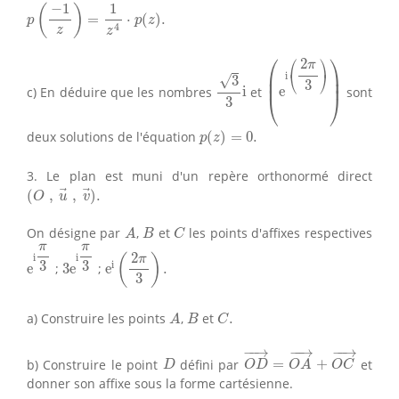
p
(
−
1
z
)
=
1
z
4
⋅
p
(
z
)
.
−
1
1
(
)
=
⋅
(
)
.
p
p
z
4
z
z
(
e
i
(
2
π
3
)
)
⎛
⎞
⎛
⎞
2
π
3
3
i
⎜

⎟

⎝
⎠
i
√
3
⎜
⎟
3
c) En déduire que les nombres
i
et
e
sont
⎝
⎠
3
p
(
z
)
=
0.
deux solutions de l'équation
(
)
=
0.
p
z
3. Le plan est muni d'un repère orthonormé direct
(
O
,
u
→
,
v
→
)
.
(
,
,
)
.
O
u
v
A
B
C
On désigne par
,
et
les points d'affixes respectives
A
B
C
e
i
π
3
3
e
i
π
3
π
π
e
i
(
2
π
3
)
.
2
i
i
(
)
π
3
3
i
e
;
3
e
;
e
.
3
A
B
C
.
a) Construire les points
,
et
.
A
B
C
O
D
→
=
O
A
→
+
O
C
→
−
−
→
−
−
→
−
−
→
D
b) Construire le point
défini par
=
+
et
D
O
D
O
A
O
C
donner son affixe sous la forme cartésienne.