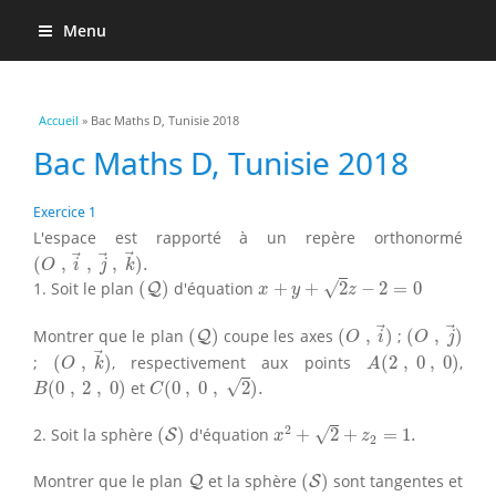
Menu
Vous êtes ici
Accueil
» Bac Maths D, Tunisie 2018
Bac Maths D, Tunisie 2018
Exercice 1
L'espace est rapporté à un repère orthonormé
(
O
,
i
→
,
j
→
,
k
→
)
.
(
,
,
,
)
.
O
i
j
k
x
+
y
+
2
z
−
2
=
0
(
Q
)
√
1. Soit le plan
(
)
d'équation
+
+
2
−
2
=
0
Q
x
y
z
(
O
,
i
→
)
(
O
,
j
→
)
(
Q
)
Montrer que le plan
(
)
coupe les axes
(
,
)
;
(
,
)
Q
O
i
O
j
(
O
,
k
→
)
A
(
2
,
0
,
0
)
;
(
,
)
, respectivement aux points
(
2
,
0
,
0
)
,
O
k
A
C
(
0
,
0
,
2
)
.
B
(
0
,
2
,
0
)
√
(
0
,
2
,
0
)
et
(
0
,
0
,
2
)
.
B
C
x
2
+
2
+
z
2
=
1.
(
S
)
2
√
2. Soit la sphère
(
)
d'équation
+
2
+
=
1.
S
x
z
2
(
S
)
Q
Montrer que le plan
et la sphère
(
)
sont tangentes et
Q
S