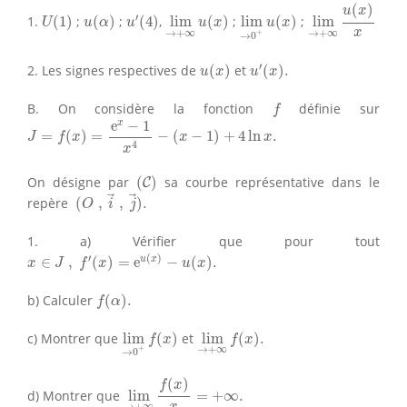
lim
→
+
∞
u
(
x
)
x
(
)
u
′
(
4
)
U
(
1
)
u
(
α
)
lim
→
+
∞
u
(
x
lim
)
→
0
+
u
(
x
)
u
x
′
1.
(
1
)
;
(
)
;
(
4
)
,
lim
(
)
;
lim
(
)
;
lim
U
u
α
u
u
x
u
x
x
→
+
∞
→
+
∞
+
→
0
u
′
(
x
)
.
u
(
x
)
′
2. Les signes respectives de
(
)
et
(
)
.
u
x
u
x
f
B. On considère la fonction
définie sur
f
J
=
f
(
x
)
=
e
x
−
1
x
4
−
(
x
−
1
)
+
4
ln
x
.
x
e
−
1
=
(
)
=
−
(
−
1
)
+
4
ln
.
J
f
x
x
x
4
x
(
C
)
On désigne par
(
)
sa courbe représentative dans le
C
(
O
,
i
→
,
j
→
)
.
repère
(
,
,
)
.
O
i
j
1. a) Vérifier que pour tout
x
∈
J
,
f
′
(
x
)
=
e
u
(
x
)
−
u
(
x
)
.
′
(
)
u
x
∈
,
(
)
=
e
−
(
)
.
x
J
f
x
u
x
f
(
α
)
.
b) Calculer
(
)
.
f
α
lim
→
0
+
f
(
x
)
lim
→
+
∞
f
(
x
)
.
c) Montrer que
lim
(
)
et
lim
(
)
.
f
x
f
x
→
+
∞
+
→
0
lim
→
+
∞
f
(
x
)
x
=
+
∞
.
(
)
f
x
d) Montrer que
lim
=
+
∞
.
x
→
+
∞