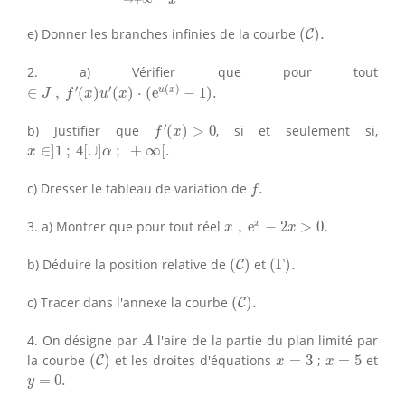
(
C
)
.
e) Donner les branches infinies de la courbe
(
)
.
C
2. a) Vérifier que pour tout
∈
J
,
f
′
(
x
)
u
′
(
x
)
⋅
(
e
u
(
x
)
−
1
)
.
′
′
(
)
u
x
∈
,
(
)
(
)
⋅
(
e
−
1
)
.
J
f
x
u
x
f
′
(
x
)
>
0
′
b) Justifier que
(
)
>
0
, si et seulement si,
f
x
x
∈
]
1
;
4
[
∪
]
α
;
+
∞
[
.
∈
]
1
;
4
[
∪
]
;
+
∞
[
.
x
α
f
.
c) Dresser le tableau de variation de
.
f
x
,
e
x
−
2
x
>
0.
x
3. a) Montrer que pour tout réel
,
e
−
2
>
0.
x
x
(
C
)
(
Γ
)
.
b) Déduire la position relative de
(
)
et
(
Γ
)
.
C
(
C
)
.
c) Tracer dans l'annexe la courbe
(
)
.
C
A
4. On désigne par
l'aire de la partie du plan limité par
A
(
C
)
x
=
3
x
=
5
la courbe
(
)
et les droites d'équations
=
3
;
=
5
et
C
x
x
y
=
0.
=
0.
y