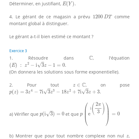
E
(
Y
)
.
Déterminer, en justifiant,
(
)
.
E
Y
1200
D
T
4. Le gérant de ce magasin a prévu
1200
comme
D
T
montant global à distinguer.
Le gérant a-t-il bien estimé ce montant ?
Exercice 3
C
C
1. Résoudre dans
, l'équation
(
E
)
:
z
2
−
i
3
z
−
1
=
0.
2
√
(
)
:
−
i
3
−
1
=
0.
E
z
z
(On donnera les solutions sous forme exponentielle).
z
∈
C
C
2. Pour tout
∈
, on pose
z
p
(
z
)
=
3
z
4
−
7
i
3
z
3
−
18
z
2
+
7
i
3
z
+
3.
4
3
2
√
√
(
)
=
3
−
7
i
3
−
18
+
7
i
3
+
3.
p
z
z
z
z
z
p
(
e
i
(
2
π
3
)
)
=
0
⎛
⎞
⎛
⎞
2
π
⎜

⎟

⎝
⎠
i
p
(
i
3
)
=
0
⎜
⎟
3
√
a) Vérifier que
(
i
3
)
=
0
et que
e
=
0
p
p
⎝
⎠
z
b) Montrer que pour tout nombre complexe non nul
,
z