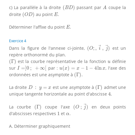
(
B
D
)
A
c) La parallèle à la droite
(
)
passant par
coupe la
B
D
A
(
O
D
)
E
.
droite
(
)
au point
.
O
D
E
E
.
Déterminer l'affixe du point
.
E
Exercice 4
(
O
;
,
i
→
,
j
→
)
Dans la figure de l'annexe ci-jointe,
(
;
,
,
)
est un
O
i
j
repère orthonormé du plan.
(
Γ
)
u
(
Γ
)
est la courbe représentative de la fonction
définie
u
I
=
]
0
;
+
∞
[
u
(
x
)
=
x
−
1
−
4
ln
x
sur
=
]
0
;
+
∞
[
par :
(
)
=
−
1
−
4
ln
, l'axe des
I
u
x
x
x
(
Γ
)
.
ordonnées est une asymptote à
(
Γ
)
.
(
Γ
)
D
:
y
=
x
La droite
:
=
est une asymptote à
(
Γ
)
admet une
D
y
x
4.
unique tangente horizontale au point d'abscisse
4.
(
O
;
j
→
)
(
Γ
)
La courbe
(
Γ
)
coupe l'axe
(
;
)
en deux points
O
j
1
α
.
d'abscisses respectives
1
et
.
α
A. Déterminer graphiquement