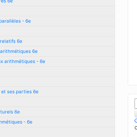
res 6e
parallèles - 6e
elatifs 6e
 arithmétiques 6e
ux arithmétiques - 6e
n et ses parties 6e
turels 6e
thmétiques - 6e
C