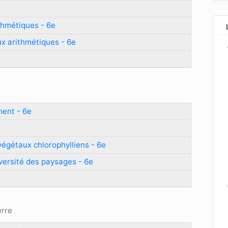
thmétiques - 6e
ux arithmétiques - 6e
ment - 6e
 végétaux chlorophylliens - 6e
iversité des paysages - 6e
erre