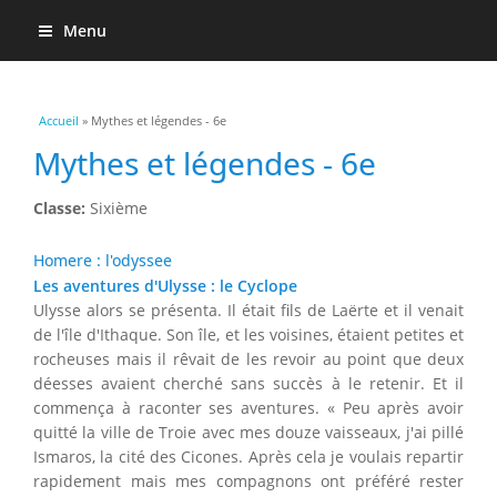
Menu
Vous êtes ici
Accueil
» Mythes et légendes - 6e
Mythes et légendes - 6e
Classe:
Sixième
Homere : l'odyssee
Les aventures d'Ulysse : le Cyclope
Ulysse alors se présenta. Il était fils de Laërte et il venait
de l'île d'Ithaque. Son île, et les voisines, étaient petites et
rocheuses mais il rêvait de les revoir au point que deux
déesses avaient cherché sans succès à le retenir. Et il
commença à raconter ses aventures. « Peu après avoir
quitté la ville de Troie avec mes douze vaisseaux, j'ai pillé
Ismaros, la cité des Cicones. Après cela je voulais repartir
rapidement mais mes compagnons ont préféré rester