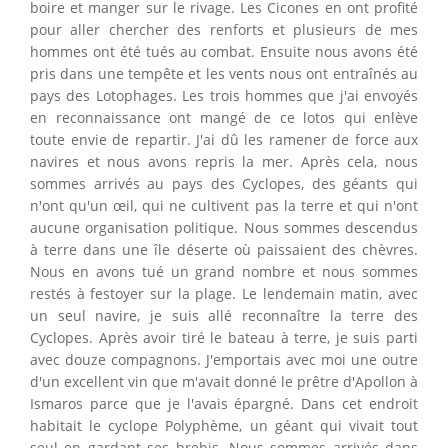
boire et manger sur le rivage. Les Cicones en ont profité
pour aller chercher des renforts et plusieurs de mes
hommes ont été tués au combat. Ensuite nous avons été
pris dans une tempête et les vents nous ont entraînés au
pays des Lotophages. Les trois hommes que j'ai envoyés
en reconnaissance ont mangé de ce lotos qui enlève
toute envie de repartir. J'ai dû les ramener de force aux
navires et nous avons repris la mer. Après cela, nous
sommes arrivés au pays des Cyclopes, des géants qui
n'ont qu'un œil, qui ne cultivent pas la terre et qui n'ont
aucune organisation politique. Nous sommes descendus
à terre dans une île déserte où paissaient des chèvres.
Nous en avons tué un grand nombre et nous sommes
restés à festoyer sur la plage. Le lendemain matin, avec
un seul navire, je suis allé reconnaître la terre des
Cyclopes. Après avoir tiré le bateau à terre, je suis parti
avec douze compagnons. J'emportais avec moi une outre
d'un excellent vin que m'avait donné le prêtre d'Apollon à
Ismaros parce que je l'avais épargné. Dans cet endroit
habitait le cyclope Polyphème, un géant qui vivait tout
seul en gardant ses brebis. Nous sommes arrivés dans