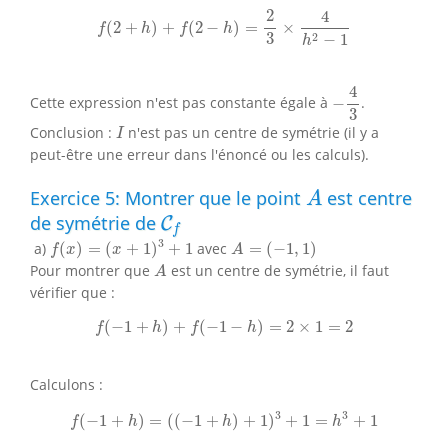
f
(
2
+
h
)
+
f
(
2
−
h
)
=
2
3
×
4
h
2
−
1
2
4
(
2
+
)
+
(
2
−
)
=
×
f
h
f
h
3
2
−
1
h
−
4
3
4
Cette expression n'est pas constante égale à
−
.
3
I
Conclusion :
n'est pas un centre de symétrie (il y a
I
peut-être une erreur dans l'énoncé ou les calculs).
A
Exercice 5: Montrer que le point
est centre
A
C
f
de symétrie de
C
f
f
(
x
)
=
(
x
+
1
)
3
+
1
A
=
(
−
1
,
1
)
3
a)
(
)
=
(
+
1
)
+
1
avec
=
(
−
1
,
1
)
f
x
x
A
A
Pour montrer que
est un centre de symétrie, il faut
A
vérifier que :
f
(
−
1
+
h
)
+
f
(
−
1
−
h
)
=
2
×
1
=
2
(
−
1
+
)
+
(
−
1
−
)
=
2
×
1
=
2
f
h
f
h
Calculons :
f
(
−
1
+
h
)
=
(
(
−
1
+
h
)
+
1
)
3
+
1
=
h
3
+
1
3
3
(
−
1
+
)
=
(
(
−
1
+
)
+
1
)
+
1
=
+
1
f
h
h
h