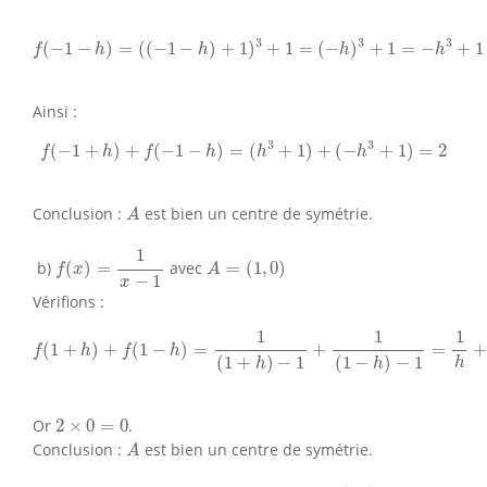
f
(
−
1
−
h
)
=
(
(
−
1
−
h
)
+
1
)
3
+
1
=
(
−
h
)
3
+
1
=
−
h
3
+
1
3
3
3
(
−
1
−
)
=
(
(
−
1
−
)
+
1
)
+
1
=
(
−
)
+
1
=
−
+
1
f
h
h
h
h
Ainsi :
f
(
−
1
+
h
)
+
f
(
−
1
−
h
)
=
(
h
3
+
1
)
+
(
−
h
3
+
1
)
=
2
3
3
(
−
1
+
)
+
(
−
1
−
)
=
(
+
1
)
+
(
−
+
1
)
=
2
f
h
f
h
h
h
A
Conclusion :
est bien un centre de symétrie.
A
f
(
x
)
=
1
x
−
1
1
A
=
(
1
,
0
)
b)
(
)
=
avec
=
(
1
,
0
)
f
x
A
−
1
x
Vérifions :
f
(
1
+
h
)
+
f
(
1
−
h
)
=
1
(
1
+
h
)
−
1
+
1
(
1
−
h
)
−
1
=
1
h
+
1
−
h
=
0
1
1
1
(
1
+
)
+
(
1
−
)
=
+
=
f
h
f
h
(
1
+
)
−
1
(
1
−
)
−
1
h
h
h
2
×
0
=
0
Or
2
×
0
=
0
.
A
Conclusion :
est bien un centre de symétrie.
A
(
D
)