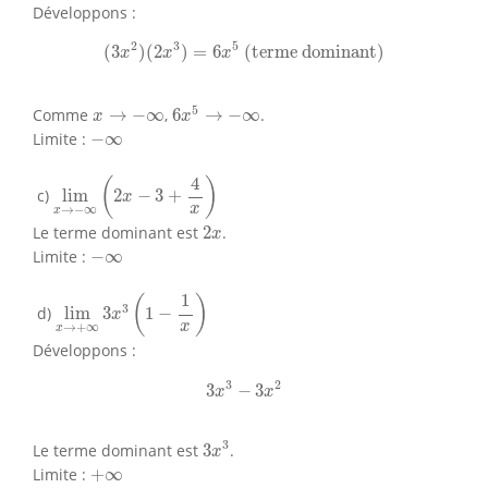
Développons :
(
3
x
2
)
(
2
x
3
)
=
6
x
5
(terme dominant)
2
3
5
(
3
)
(
2
)
=
6
 (terme dominant)
x
x
x
6
x
5
→
−
∞
x
→
−
∞
5
Comme
→
−
∞
,
6
→
−
∞
.
x
x
−
∞
Limite :
−
∞
lim
x
→
−
∞
(
2
x
−
3
+
4
x
)
4
(
)
c)
lim
2
−
3
+
x
x
→
−
∞
x
2
x
Le terme dominant est
2
.
x
−
∞
Limite :
−
∞
lim
x
→
+
∞
3
x
3
(
1
−
1
x
)
1
(
)
3
d)
lim
3
1
−
x
x
→
+
∞
x
Développons :
3
x
3
−
3
x
2
3
2
3
−
3
x
x
3
x
3
3
Le terme dominant est
3
.
x
+
∞
Limite :
+
∞