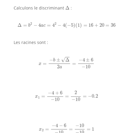
Δ
Calculons le discriminant
Δ
:
Δ
=
b
2
−
4
a
c
=
4
2
−
4
(
−
5
)
(
1
)
=
16
+
20
=
36
2
2
Δ
=
−
4
=
4
−
4
(
−
5
)
(
1
)
=
16
+
20
=
36
b
a
c
Les racines sont :
x
=
−
b
±
Δ
2
a
=
−
4
±
6
−
10
√
−
±
Δ
−
4
±
6
b
=
=
x
2
−
10
a
x
1
=
−
4
+
6
−
10
=
2
−
10
=
−
0.2
2
−
4
+
6
=
=
=
−
0.2
x
1
−
10
−
10
x
2
=
−
4
−
6
−
10
=
−
10
−
10
=
1
−
10
−
4
−
6
=
=
=
1
x
2
−
10
−
10