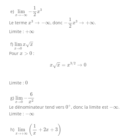
lim
x
→
−
∞
−
1
2
x
3
1
3
e)
lim
−
x
2
→
−
∞
x
−
1
2
x
3
→
+
∞
1
x
3
→
−
∞
3
3
Le terme
→
−
∞
, donc
−
→
+
∞
.
x
x
2
+
∞
Limite :
+
∞
lim
x
→
0
x
x
f)
lim
√
x
x
→
0
x
x
>
0
Pour
>
0
:
x
x
x
=
x
3
/
2
→
0
3
/
2
=
→
0
√
x
x
x
0
Limite :
0
lim
x
→
0
−
6
x
2
6
g)
lim
−
2
→
0
x
x
0
+
−
∞
+
Le dénominateur tend vers
0
, donc la limite est
−
∞
.
−
∞
Limite :
−
∞
lim
x
→
+
∞
(
1
x
+
2
x
+
3
)
1
(
)
h)
lim
+
2
+
3
x
x
→
+
∞
x