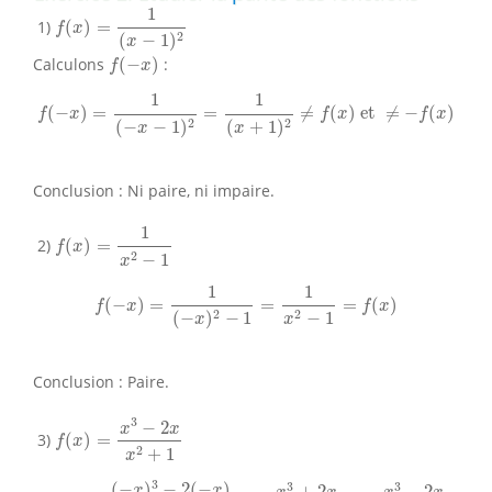
f
(
x
)
=
1
(
x
−
1
)
2
1
1)
(
)
=
f
x
2
(
−
1
)
x
f
(
−
x
)
Calculons
(
−
)
:
f
x
f
(
−
x
)
=
1
(
−
x
−
1
)
2
=
1
(
x
+
1
)
2
≠
f
(
x
)
et
≠
−
f
(
x
)
1
1
(
−
)
=
=
≠
(
)
 et 
≠
−
(
)
f
x
f
x
f
x
2
2
(
−
−
1
)
(
+
1
)
x
x
Conclusion : Ni paire, ni impaire.
f
(
x
)
=
1
x
2
−
1
1
2)
(
)
=
f
x
2
−
1
x
f
(
−
x
)
=
1
(
−
x
)
2
−
1
=
1
x
2
−
1
=
f
(
x
)
1
1
(
−
)
=
=
=
(
)
f
x
f
x
2
2
(
−
)
−
1
−
1
x
x
Conclusion : Paire.
f
(
x
)
=
x
3
−
2
x
x
2
+
1
3
−
2
x
x
3)
(
)
=
f
x
2
+
1
x
f
(
−
x
)
=
(
−
x
)
3
−
2
(
−
x
)
(
−
x
)
2
+
1
=
−
x
3
+
2
x
x
2
+
1
=
−
x
3
−
2
x
x
2
+
1
=
3
3
3
(
−
)
−
2
(
−
)
−
+
2
−
2
x
x