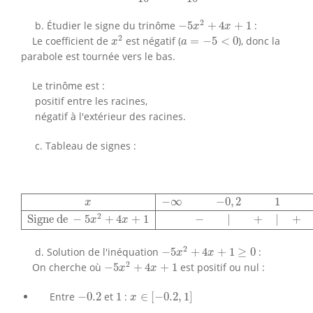
−
5
x
2
+
4
x
+
1
2
b. Étudier le signe du trinôme
−
5
+
4
+
1
:
x
x
x
2
a
=
−
5
<
0
2
Le coefficient de
est négatif (
=
−
5
<
0
), donc la
x
a
parabole est tournée vers le bas.
Le trinôme est :
positif entre les racines,
négatif à l'extérieur des racines.
c. Tableau de signes :
x
−
∞
−
0
,
2
1
+
∞
Signe de
−
5
x
2
+
4
x
+
1
−
|
+
|
+
−
∞
−
0
,
2
1
x
2
Signe de 
−
5
+
4
+
1
−
|
+
|
+
x
x
−
5
x
2
+
4
x
+
1
≥
0
2
d. Solution de l'inéquation
−
5
+
4
+
1
≥
0
:
x
x
−
5
x
2
+
4
x
+
1
2
On cherche où
−
5
+
4
+
1
est positif ou nul :
x
x
x
∈
[
−
0.2
,
1
]
−
0.2
1
Entre
−
0.2
et
1
:
∈
[
−
0.2
,
1
]
x