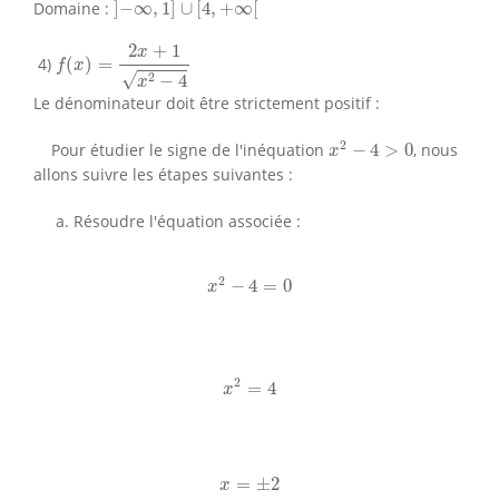
Domaine :
]
−
∞
,
1
]
∪
[
4
,
+
∞
[
f
(
x
)
=
2
x
+
1
x
2
−
4
2
+
1
x
4)
(
)
=
f
x
√
2
−
4
x
Le dénominateur doit être strictement positif :
x
2
−
4
>
0
2
Pour étudier le signe de l'inéquation
−
4
>
0
, nous
x
allons suivre les étapes suivantes :
a. Résoudre l'équation associée :
x
2
−
4
=
0
2
−
4
=
0
x
x
2
=
4
2
=
4
x
x
=
±
2
=
±
2
x