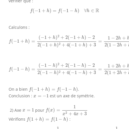
vérifier que :
f
(
−
1
+
h
)
=
f
(
−
1
−
h
)
∀
h
∈
R
R
(
−
1
+
)
=
(
−
1
−
)
∀
∈
f
h
f
h
h
Calculons :
f
(
−
1
+
h
)
=
(
−
1
+
h
)
2
+
2
(
−
1
+
h
)
−
2
2
(
−
1
+
h
)
2
+
4
(
−
1
+
h
)
+
3
=
1
−
2
2
(
−
1
+
)
+
2
(
−
1
+
)
−
2
1
−
2
+
h
h
h
(
−
1
+
)
=
=
f
h
2
2
(
−
1
+
)
+
4
(
−
1
+
)
+
3
2
(
1
−
2
+
h
h
h
f
(
−
1
−
h
)
=
(
−
1
−
h
)
2
+
2
(
−
1
−
h
)
−
2
2
(
−
1
−
h
)
2
+
4
(
−
1
−
h
)
+
3
=
1
+
2
2
(
−
1
−
)
+
2
(
−
1
−
)
−
2
1
+
2
+
h
h
h
(
−
1
−
)
=
=
f
h
2
2
(
−
1
−
)
+
4
(
−
1
−
)
+
3
2
(
1
+
2
+
h
h
h
f
(
−
1
+
h
)
=
f
(
−
1
−
h
)
On a bien
(
−
1
+
)
=
(
−
1
−
)
.
f
h
f
h
x
=
−
1
Conclusion :
=
−
1
est un axe de symétrie.
x
f
(
x
)
=
1
x
2
+
4
x
+
3
1
x
=
1
2) Axe
=
1
pour
(
)
=
x
f
x
2
+
4
+
3
x
x
f
(
1
+
h
)
=
f
(
1
−
h
)
Vérifions
(
1
+
)
=
(
1
−
)
:
f
h
f
h
f
(
1
+
h
)
=
1
(
1
+
h
)
2
+
4
(
1
+
h
)
+
3
=
1
1
+
2
h
+
h
2
+
4
+
4
h
+
1
1