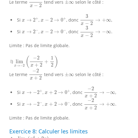
±
∞
Le terme
tend vers
±
∞
selon le côté :
−
2
x
3
x
−
2
→
+
∞
3
x
→
2
+
x
−
2
→
0
+
+
+
Si
→
2
,
−
2
→
0
, donc
→
+
∞
,
x
x
−
2
x
3
x
−
2
→
−
∞
3
x
→
2
−
x
−
2
→
0
−
−
−
Si
→
2
,
−
2
→
0
, donc
→
−
∞
.
x
x
−
2
x
Limite : Pas de limite globale.
lim
x
→
−
2
(
−
2
x
+
2
+
1
2
)
−
2
1
(
)
l)
lim
+
2
+
2
x
→
−
2
x
−
2
x
+
2
−
2
±
∞
Le terme
tend vers
±
∞
selon le côté :
+
2
x
−
2
x
+
2
→
−
∞
−
2
x
→
−
2
+
x
+
2
→
0
+
+
+
Si
→
−
2
,
+
2
→
0
, donc
→
−
∞
,
x
x
+
2
x
−
2
x
+
2
→
+
∞
−
2
x
→
−
2
−
x
+
2
→
0
−
−
−
Si
→
−
2
,
+
2
→
0
, donc
→
+
∞
.
x
x
+
2
x
Limite : Pas de limite globale.
Exercice 8: Calculer les limites
lim
x
→
−
∞
(
x
4
+
2
x
)
4