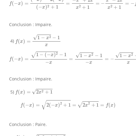
x
x
x
x
(
−
)
=
=
=
−
=
−
f
x
2
2
2
(
−
)
+
1
+
1
+
1
x
x
x
Conclusion : Impaire.
f
(
x
)
=
1
−
x
2
−
1
x
√
2
1
−
−
1
x
4)
(
)
=
f
x
x
f
(
−
x
)
=
1
−
(
−
x
)
2
−
1
−
x
=
1
−
x
2
−
1
−
x
=
−
1
−
x
2
−
1
x
=
−
f
2
1
−
(
−
)
−
1
√
√
√
2
2
1
−
−
1
1
−
x
x
x
(
−
)
=
=
=
−
f
x
−
−
x
x
x
Conclusion : Impaire.
f
(
x
)
=
2
x
2
+
1
√
2
5)
(
)
=
2
+
1
f
x
x
f
(
−
x
)
=
2
(
−
x
)
2
+
1
=
2
x
2
+
1
=
f
(
x
)
√
2
2
√
(
−
)
=
2
(
−
)
+
1
=
2
+
1
=
(
)
f
x
x
x
f
x
Conclusion : Paire.
f
(
x
)
=
2
x
2
+
|
x
|
−
3