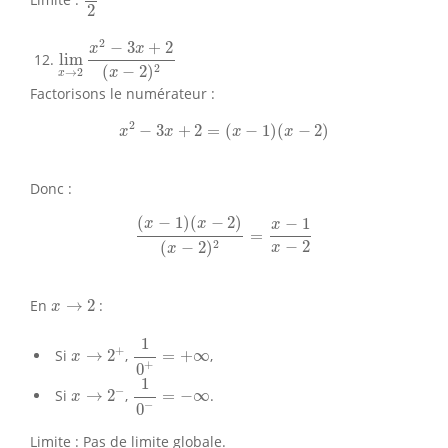
2
lim
x
→
2
x
2
−
3
x
+
2
(
x
−
2
)
2
2
−
3
+
2
x
x
12.
lim
2
(
−
2
)
→
2
x
x
Factorisons le numérateur :
x
2
−
3
x
+
2
=
(
x
−
1
)
(
x
−
2
)
2
−
3
+
2
=
(
−
1
)
(
−
2
)
x
x
x
x
Donc :
(
x
−
1
)
(
x
−
2
)
(
x
−
2
)
2
=
x
−
1
x
−
2
(
−
1
)
(
−
2
)
−
1
x
x
x
=
−
2
2
(
−
2
)
x
x
x
→
2
En
→
2
:
x
1
0
+
=
+
∞
1
x
→
2
+
+
Si
→
2
,
=
+
∞
,
x
+
0
1
0
−
=
−
∞
1
x
→
2
−
−
Si
→
2
,
=
−
∞
.
x
−
0
Limite : Pas de limite globale.