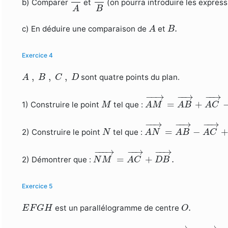
b) Comparer
et
(on pourra introduire les expres
B
A
A
B
.
.
c) En déduire une comparaison de
et
A
B
Exercice 4
A
,
B
,
C
,
D
,
,
,
sont quatre points du plan.
A
B
C
D
A
M
→
=
A
B
→
+
A
C
→
−
−
→
−
−
→
−
−
→
M
=
+
1) Construire le point
tel que :
M
A
M
A
B
A
C
A
N
→
=
A
B
→
−
A
C
→
−
−
→
−
−
→
−
−
→
N
=
−
2) Construire le point
tel que :
N
A
N
A
B
A
C
N
M
→
=
A
C
→
+
D
B
→
.
−
−−
→
−
−
→
−
−
→
=
+
.
2) Démontrer que :
N
M
A
C
D
B
Exercice 5
E
F
G
H
O
.
.
est un parallélogramme de centre
E
F
G
H
O
O
T
→
=
O
E
→
+
−
−
→
−
−
→