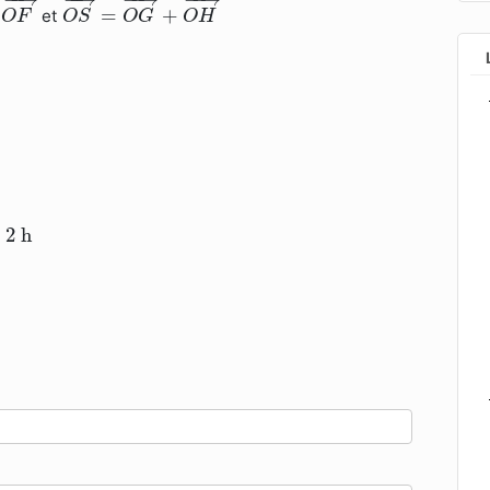
=
+
et
O
F
O
S
O
G
O
H
: 2 h
: 2 h