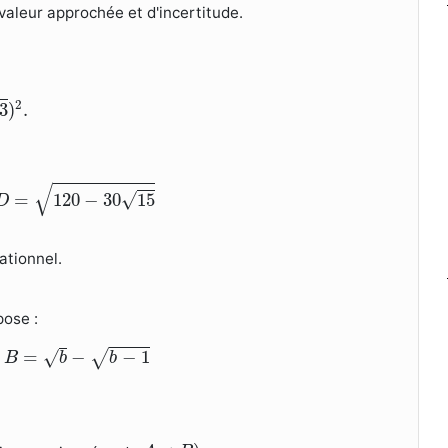
aleur approchée et d'incertitude.
2
3
)
.
D
=
120
−
30
15
√
=
120
−
30
15
√
D
ationnel.
ose :
B
=
b
−
b
−
1
=
−
−
1
√
√
B
b
b
B
)
.
A