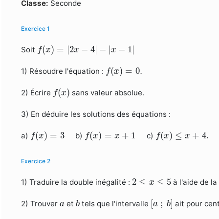
Formulaire de recherche
Classe:
Seconde
Exercice 1
f
(
x
)
=
|
2
x
−
4
|
−
|
x
−
1
|
(
)
=
|
2
−
4
|
−
|
−
1
|
Soit
f
x
x
x
f
(
x
)
=
0.
(
)
=
0.
1) Résoudre l'équation :
f
x
f
(
x
)
(
)
2) Écrire
sans valeur absolue.
f
x
3) En déduire les solutions des équations :
f
(
x
)
=
3
f
(
x
)
=
x
+
1
f
(
x
)
≤
x
+
4.
(
)
=
3
(
)
=
+
1
(
)
≤
+
4.
a)
b)
c)
f
x
f
x
x
f
x
x
Exercice 2
2
≤
x
≤
5
2
≤
≤
5
1) Traduire la double inégalité :
à l'aide de la
x
[
a
;
b
]
b
a
[
;
]
2) Trouver
et
tels que l'intervalle
ait pour cent
a
b
a
b