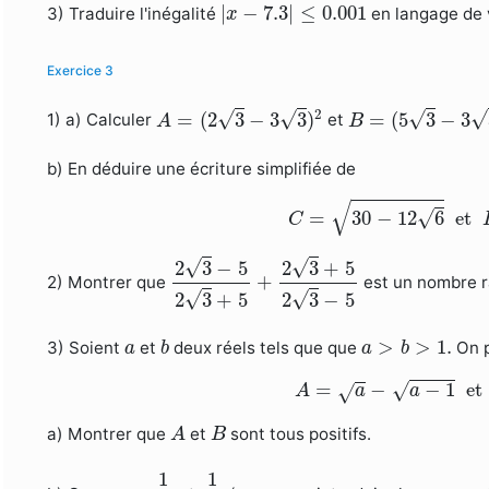
|
x
−
7.3
|
≤
0.001
|
−
7.3
|
≤
0.001
3) Traduire l'inégalité
en langage de v
x
Exercice 3
A
=
(
2
3
−
3
3
)
2
B
=
(
5
3
−
3
3
)
2
.
2
√
√
√
√
=
(
2
3
−
3
3
)
=
(
5
3
−
3
1) a) Calculer
et
A
B
b) En déduire une écriture simplifiée de
C
=
30
−
12
6
et
√
=
30
−
12
6
 et 
√
C
2
3
−
5
2
3
+
5
+
2
3
+
5
2
3
−
5
√
√
2
3
−
5
2
3
+
5
+
2) Montrer que
est un nombre r
√
√
2
3
+
5
2
3
−
5
b
a
>
b
>
1.
a
>
>
1.
3) Soient
et
deux réels tels que que
On p
a
b
a
b
A
=
a
−
a
−
1
et
=
−
−
1
 et 
√
√
A
a
a
A
B
a) Montrer que
et
sont tous positifs.
A
B
1
A
1
B
1
1