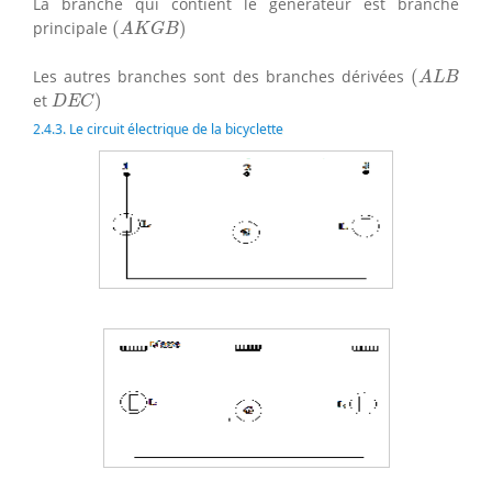
La branche qui contient le générateur est branche
(
A
K
G
B
)
principale
(
)
A
K
G
B
(
A
L
B
Les autres branches sont des branches dérivées
(
A
L
B
D
E
C
)
et
)
D
E
C
2.4.3. Le circuit électrique de la bicyclette