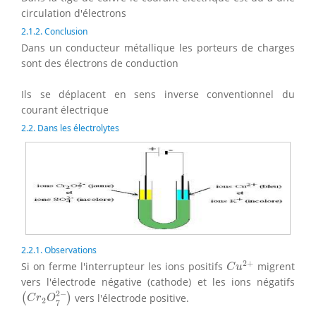
circulation d'électrons
2.1.2. Conclusion
Dans un conducteur métallique les porteurs de charges
sont des électrons de conduction
Ils se déplacent en sens inverse conventionnel du
courant électrique
2.2. Dans les électrolytes
2.2.1. Observations
C
u
2
+
2
+
Si on ferme l'interrupteur les ions positifs
migrent
C
u
vers l'électrode négative (cathode) et les ions négatifs
(
C
r
2
O
7
2
−
)
2
−
vers l'électrode positive.
(
)
C
r
O
2
7