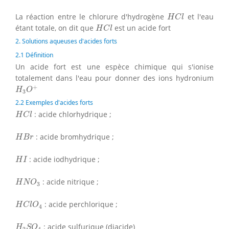
H
C
l
La réaction entre le chlorure d'hydrogène
et l'eau
H
C
l
H
C
l
étant totale, on dit que
est un acide fort
H
C
l
2. Solutions aqueuses d'acides forts
2.1 Définition
Un acide fort est une espèce chimique qui s'ionise
totalement dans l'eau pour donner des ions hydronium
H
3
O
+
+
H
O
3
2.2 Exemples d'acides forts
H
C
l
: acide chlorhydrique ;
H
C
l
H
B
r
: acide bromhydrique ;
H
B
r
H
I
: acide iodhydrique ;
H
I
H
N
O
3
: acide nitrique ;
H
N
O
3
H
C
l
O
4
: acide perchlorique ;
H
C
l
O
4
H
2
S
O
4
: acide sulfurique (diacide)
H
S
O
2
4