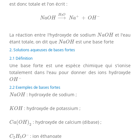
est donc totale et l'on écrit :
N
a
O
H
⟶
H
2
O
N
a
+
+
O
H
−
H
O
2
+
−
⟶
+
N
a
O
H
N
a
O
H
N
a
O
H
La réaction entre l'hydroxyde de sodium
et l'eau
N
a
O
H
N
a
O
H
étant totale, on dit que
est une base forte
N
a
O
H
2. Solutions aqueuses de bases fortes
2.1 Définition
Une base forte est une espèce chimique qui s'ionise
totalement dans l'eau pour donner des ions hydroxyde
O
H
−
−
O
H
2.2 Exemples de bases fortes
N
a
O
H
: hydroxyde de sodium ;
N
a
O
H
K
O
H
: hydroxyde de potassium ;
K
O
H
C
a
(
O
H
)
2
(
)
: hydroxyde de calcium (dibase) ;
C
a
O
H
2
C
2
H
5
O
−
−
: ion éthanoate
C
H
O
2
5