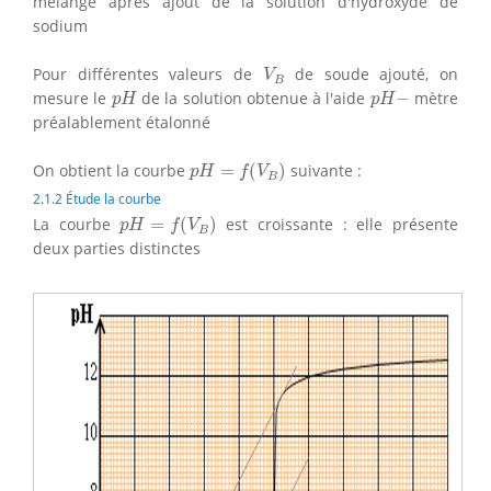
mélange après ajout de la solution d'hydroxyde de
sodium
V
B
Pour différentes valeurs de
de soude ajouté, on
V
B
p
H
p
H
−
mesure le
de la solution obtenue à l'aide
−
mètre
p
H
p
H
préalablement étalonné
p
H
=
f
(
V
B
)
On obtient la courbe
=
(
)
suivante :
p
H
f
V
B
2.1.2 Étude la courbe
p
H
=
f
(
V
B
)
La courbe
=
(
)
est croissante : elle présente
p
H
f
V
B
deux parties distinctes