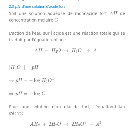
p
H
2.3
d'une solution d'acide fort
p
H
A
H
Soit une solution aqueuse de monoacide fort
de
A
H
C
concentration molaire
C
L'action de l'eau sur l'acide est une réaction totale qui se
traduit par l'équation-bilan :
A
H
+
H
2
O
→
H
3
O
+
+
A
−
+
−
+
→
+
A
H
H
O
H
O
A
2
3
[
H
3
O
+
]
=
p
H
+
[
]
=
H
O
p
H
3
⇒
p
H
=
−
log
[
H
3
O
+
]
+
⇒
=
−
log
[
]
p
H
H
O
3
⇒
p
H
=
−
log
C
⇒
=
−
log
p
H
C
Pour une solution d'un diacide fort, l'équation-bilan
s'écrit :
A
H
2
+
2
H
2
O
→
2
H
3
O
+
+
A
2
−
+
2
−
+
2
→
2
+
A
H
H
O
H
O
A
2
2
3