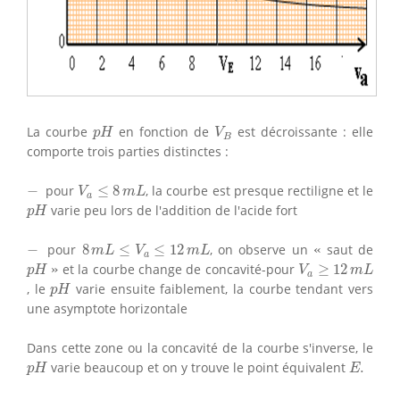
p
H
V
B
La courbe
en fonction de
est décroissante : elle
p
H
V
B
comporte trois parties distinctes :
V
a
≤
8
m
L
−
−
pour
≤
8
, la courbe est presque rectiligne et le
V
m
L
a
p
H
varie peu lors de l'addition de l'acide fort
p
H
«
8
m
L
≤
V
a
≤
12
m
L
−
−
pour
8
≤
≤
12
, on observe un
«
saut de
m
L
V
m
L
a
»
p
H
V
a
≥
12
m
L
»
et la courbe change de concavité-pour
≥
12
p
H
V
m
L
a
p
H
, le
varie ensuite faiblement, la courbe tendant vers
p
H
une asymptote horizontale
Dans cette zone ou la concavité de la courbe s'inverse, le
p
H
E
.
varie beaucoup et on y trouve le point équivalent
.
p
H
E