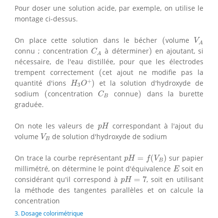
Pour doser une solution acide, par exemple, on utilise le
montage ci-dessus.
(
V
A
On place cette solution dans le bécher
(
volume
V
A
)
C
A
connu ; concentration
à déterminer
)
en ajoutant, si
C
A
nécessaire, de l'eau distillée, pour que les électrodes
(
trempent correctement
(
cet ajout ne modifie pas la
H
3
O
+
)
+
quantité d'ions
)
et la solution d'hydroxyde de
H
O
3
(
)
C
B
sodium
(
concentration
connue
)
dans la burette
C
B
graduée.
p
H
On note les valeurs de
correspondant à l'ajout du
p
H
V
B
volume
de solution d'hydroxyde de sodium
V
B
p
H
=
f
(
V
B
)
On trace la courbe représentant
=
(
)
sur papier
p
H
f
V
B
E
millimétré, on détermine le point d'équivalence
soit en
E
p
H
=
7
considérant qu'il correspond à
=
7
, soit en utilisant
p
H
la méthode des tangentes parallèles et on calcule la
concentration
3. Dosage colorimétrique