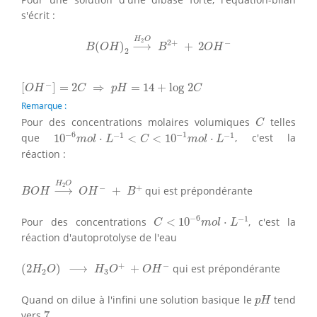
s'écrit :
B
(
O
H
)
2
⟶
H
2
O
B
2
+
+
2
O
H
−
H
O
2
2
+
−
(
)
⟶
+
2
B
O
H
B
O
H
2
[
O
H
−
]
=
2
C
⇒
p
H
=
14
+
log
2
C
−
[
]
=
2
⇒
=
14
+
log
2
O
H
C
p
H
C
Remarque :
C
Pour des concentrations molaires volumiques
telles
C
10
−
6
m
o
l
⋅
L
−
1
<
C
<
10
−
1
m
o
l
⋅
L
−
1
−
6
−
1
−
1
−
1
que
10
⋅
<
<
10
⋅
, c'est la
m
o
l
L
C
m
o
l
L
réaction :
B
O
H
⟶
H
2
O
O
H
−
+
B
+
H
O
2
−
+
⟶
+
qui est prépondérante
B
O
H
O
H
B
C
<
10
−
6
m
o
l
⋅
L
−
1
−
6
−
1
Pour des concentrations
<
10
⋅
, c'est la
C
m
o
l
L
réaction d'autoprotolyse de l'eau
(
2
H
2
O
)
⟶
H
3
O
+
+
O
H
−
+
−
(
2
)
⟶
+
qui est prépondérante
H
O
H
O
O
H
2
3
p
H
Quand on dilue à l'infini une solution basique le
tend
p
H
7
vers
7