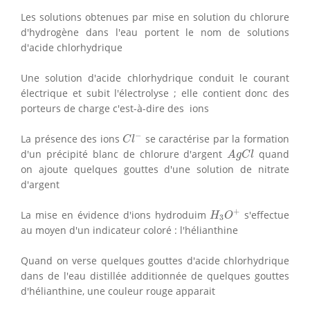
Les solutions obtenues par mise en solution du chlorure
d'hydrogène dans l'eau portent le nom de solutions
d'acide chlorhydrique
Une solution d'acide chlorhydrique conduit le courant
électrique et subit l'électrolyse ; elle contient donc des
porteurs de charge c'est-à-dire des ions
C
l
−
−
La présence des ions
se caractérise par la formation
C
l
A
g
C
l
d'un précipité blanc de chlorure d'argent
quand
A
g
C
l
on ajoute quelques gouttes d'une solution de nitrate
d'argent
H
3
O
+
+
La mise en évidence d'ions hydroduim
s'effectue
H
O
3
au moyen d'un indicateur coloré : l'hélianthine
Quand on verse quelques gouttes d'acide chlorhydrique
dans de l'eau distillée additionnée de quelques gouttes
d'hélianthine, une couleur rouge apparait