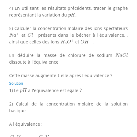
4) En utilisant les résultats précédents, tracer le graphe
p
H
.
représentant la variation du
.
p
H
5) Calculer la concentration molaire des ions spectateurs
N
a
+
C
l
−
+
−
et
présents dans le bécher à l'équivalence...
N
a
C
l
H
3
O
+
O
H
−
.
+
−
ainsi que celles des ions
et
.
H
O
O
H
3
N
a
C
l
En déduire la masse de chlorure de sodium
N
a
C
l
dissoute à l'équivalence.
Cette masse augmente-t-elle après l'équivalence ?
Solution
p
H
7
1) Le
à l'équivalence est égale
7
p
H
2) Calcul de la concentration molaire de la solution
basique
A l'équivalence :
C
B
V
B
=
C
A
V
A
⇒
C
B
=
C
A
V
A
V
B
=
1
⋅
10
−
2
×
8.5
20
⇒
C
B
=
4.25
⋅