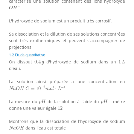
caractérise une solution contenant des ions hydroxyde
O
H
−
−
O
H
L'hydroxyde de sodium est un produit très corrosif.
Sa dissociation et la dilution de ses solutions concentrées
sont très exothermiques et peuvent s'accompagner de
projections
1.2 Étude quantitative
0.4
g
1
L
On dissout
0.4
d'hydroxyde de sodium dans un
1
g
L
d'eau.
La solution ainsi préparée a une concentration en
C
=
10
−
2
m
o
l
⋅
L
−
1
N
a
O
H
−
2
−
1
=
10
⋅
N
a
O
H
C
m
o
l
L
p
H
p
H
−
La mesure du
de la solution à l'aide du
−
mètre
p
H
p
H
12
donne une valeur égale
12
Montrons que la dissociation de l'hydroxyde de sodium
N
a
O
H
dans l'eau est totale
N
a
O
H