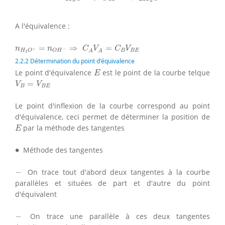
A l'équivalence :
n
H
3
O
+
=
n
O
H
−
⇒
C
A
V
A
=
C
B
V
B
E
=
⇒
=
n
n
C
V
C
V
+
−
B
B
E
H
O
O
H
A
A
3
2.2.2 Détermination du point d'équivalence
E
Le point d'équivalence
est le point de la courbe telque
E
V
B
=
V
B
E
=
V
V
B
B
E
Le point d'inflexion de la courbe correspond au point
d'équivalence, ceci permet de déterminer la position de
E
par la méthode des tangentes
E
∙
∙
Méthode des tangentes
−
−
On trace tout d'abord deux tangentes à la courbe
parallèles et situées de part et d'autre du point
d'équivalent
−
−
On trace une parallèle à ces deux tangentes