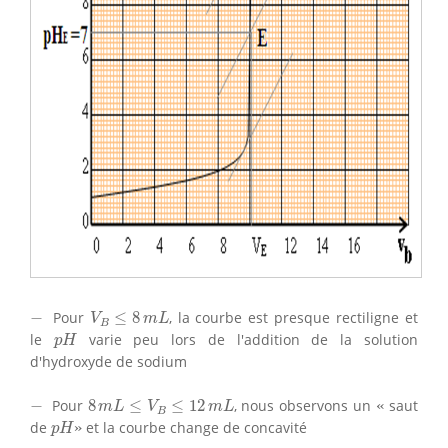
V
B
≤
8
m
L
−
−
Pour
≤
8
, la courbe est presque rectiligne et
V
m
L
B
p
H
le
varie peu lors de l'addition de la solution
p
H
d'hydroxyde de sodium
«
8
m
L
≤
V
B
≤
12
m
L
−
−
Pour
8
≤
≤
12
, nous observons un
«
saut
m
L
V
m
L
B
p
H
»
de
»
et la courbe change de concavité
p
H