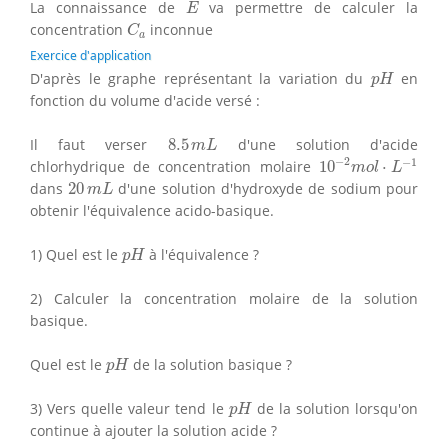
E
La connaissance de
va permettre de calculer la
E
C
a
concentration
inconnue
C
a
Exercice d'application
p
H
D'après le graphe représentant la variation du
en
p
H
fonction du volume d'acide versé :
8.5
m
L
Il faut verser
8.5
d'une solution d'acide
m
L
10
−
2
m
o
l
⋅
L
−
1
−
2
−
1
chlorhydrique de concentration molaire
10
⋅
m
o
l
L
20
m
L
dans
20
d'une solution d'hydroxyde de sodium pour
m
L
obtenir l'équivalence acido-basique.
p
H
1) Quel est le
à l'équivalence ?
p
H
2) Calculer la concentration molaire de la solution
basique.
p
H
Quel est le
de la solution basique ?
p
H
p
H
3) Vers quelle valeur tend le
de la solution lorsqu'on
p
H
continue à ajouter la solution acide ?