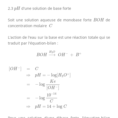
p
H
2.3
d'une solution de base forte
p
H
B
O
H
Soit une solution aqueuse de monobase forte
de
B
O
H
C
concentration molaire
C
L'action de l'eau sur la base est une réaction totale qui se
traduit par l'équation-bilan :
B
O
H
⟶
H
2
O
O
H
−
+
B
+
H
O
2
−
+
⟶
+
B
O
H
O
H
B
[
O
H
−
]
=
C
⇒
p
H
=
−
log
[
H
3
O
+
]
=
−
log
K
e
[
O
H
−
]
=
−
log
10
−
14
−
[
]
=
O
H
C
+
⇒
=
−
log
[
]
p
H
H
O
3
K
e
=
−
log
−
[
]
O
H
−
14
10
=
−
log
C
⇒
=
14
+
log
p
H
C
Pour une solution d'une dibase forte, l'équation-bilan