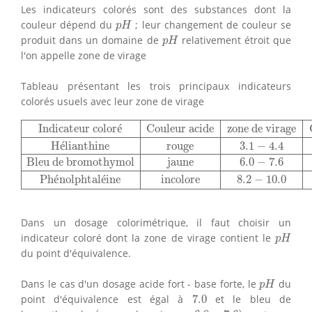
Les indicateurs colorés sont des substances dont la
p
H
couleur dépend du
; leur changement de couleur se
p
H
p
H
produit dans un domaine de
relativement étroit que
p
H
l'on appelle zone de virage
Tableau présentant les trois principaux indicateurs
colorés usuels avec leur zone de virage
Indicateur coloré
Couleur acide
zone de virage
Couleur
Indicateur color
é
Couleur acide
zone de virage
H
é
lianthine
rouge
3.1
−
4.4
Bleu de bromothymol
jaune
6.0
−
7.6
Ph
é
nolphtal
é
ine
incolore
8.2
−
10.0
Dans un dosage colorimétrique, il faut choisir un
p
H
indicateur coloré dont la zone de virage contient le
p
H
du point d'équivalence.
p
H
Dans le cas d'un dosage acide fort - base forte, le
du
p
H
7.0
point d'équivalence est égal à
7.0
et le bleu de
(
6.0
−
7.6
)