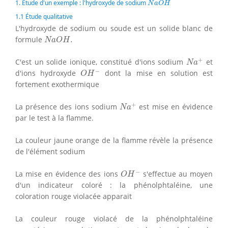
1. Étude d'un exemple : l'hydroxyde de sodium
N
a
O
H
1.1 Étude qualitative
L'hydroxyde de sodium ou soude est un solide blanc de
N
a
O
H
.
formule
.
N
a
O
H
N
a
+
+
C'est un solide ionique, constitué d'ions sodium
et
N
a
O
H
−
−
d'ions hydroxyde
dont la mise en solution est
O
H
fortement exothermique
N
a
+
+
La présence des ions sodium
est mise en évidence
N
a
par le test à la flamme.
La couleur jaune orange de la flamme révèle la présence
de l'élément sodium
O
H
−
−
La mise en évidence des ions
s'effectue au moyen
O
H
d'un indicateur coloré : la phénolphtaléine, une
coloration rouge violacée apparait
La couleur rouge violacé de la phénolphtaléine