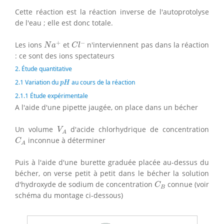
Cette réaction est la réaction inverse de l'autoprotolyse
de l'eau ; elle est donc totale.
N
a
+
C
l
−
+
−
Les ions
et
n'interviennent pas dans la réaction
N
a
C
l
: ce sont des ions spectateurs
2. Étude quantitative
p
H
2.1 Variation du
au cours de la réaction
p
H
2.1.1 Étude expérimentale
A l'aide d'une pipette jaugée, on place dans un bécher
V
A
Un volume
d'acide chlorhydrique de concentration
V
A
C
A
inconnue à déterminer
C
A
Puis à l'aide d'une burette graduée placée au-dessus du
bécher, on verse petit à petit dans le bécher la solution
C
B
d'hydroxyde de sodium de concentration
connue (voir
C
B
schéma du montage ci-dessous)