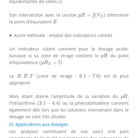
équidistantes de celles-ci.
p
H
=
f
(
V
B
)
Son intersection avec la courbe
=
(
)
détermine
p
H
f
V
B
E
le point d'équivalent
E
∙
∙
Autre méthode : emploi des indicateurs colorés
Un indicateur coloré convient pour le dosage acido-
p
H
basique si sa zone de virage contient le
du point
p
H
(
p
H
E
=
7
)
d'équivalence
(
=
7
)
p
H
E
(
6.1
−
7.6
)
B
.
B
.
T
Le
.
.
(
zone de virage :
6.1
−
7.6
)
est le plus
B
B
T
approprié
p
H
Mais étant donné l'amplitude de la variation du
,
p
H
(
3.1
−
4.4
)
l'hélianthine
(
3.1
−
4.4
)
ou la phénolphtaléine convient
également dès lors que les solutions intervenant dans le
dosage ne sont très diluées
IV. Applications aux dosages
Les analyses constituent de nos jours une part