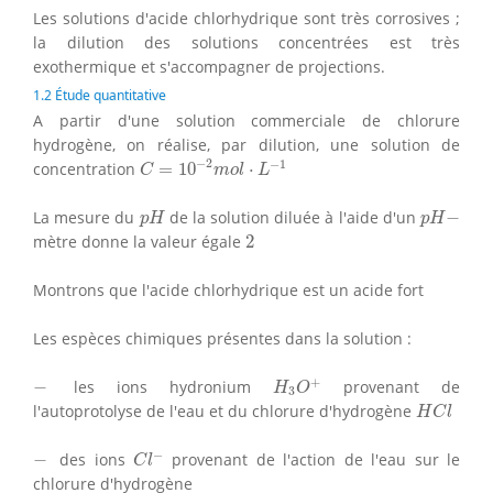
Les solutions d'acide chlorhydrique sont très corrosives ;
la dilution des solutions concentrées est très
exothermique et s'accompagner de projections.
1.2 Étude quantitative
A partir d'une solution commerciale de chlorure
hydrogène, on réalise, par dilution, une solution de
C
=
10
−
2
m
o
l
⋅
L
−
1
−
2
−
1
concentration
=
10
⋅
C
m
o
l
L
p
H
p
H
−
La mesure du
de la solution diluée à l'aide d'un
−
p
H
p
H
2
mètre donne la valeur égale
2
Montrons que l'acide chlorhydrique est un acide fort
Les espèces chimiques présentes dans la solution :
H
3
O
+
−
+
−
les ions hydronium
provenant de
H
O
3
H
C
l
l'autoprotolyse de l'eau et du chlorure d'hydrogène
H
C
l
C
l
−
−
−
−
des ions
provenant de l'action de l'eau sur le
C
l
chlorure d'hydrogène