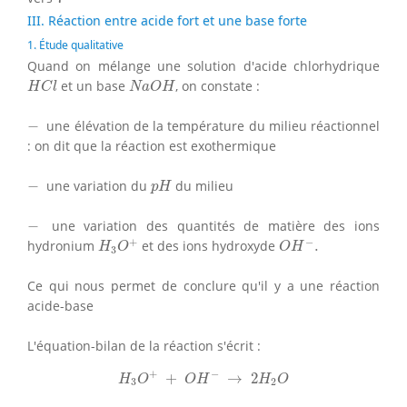
III. Réaction entre acide fort et une base forte
1. Étude qualitative
Quand on mélange une solution d'acide chlorhydrique
H
C
l
N
a
O
H
et un base
, on constate :
H
C
l
N
a
O
H
−
−
une élévation de la température du milieu réactionnel
: on dit que la réaction est exothermique
p
H
−
−
une variation du
du milieu
p
H
−
−
une variation des quantités de matière des ions
H
3
O
+
O
H
−
.
+
−
hydronium
et des ions hydroxyde
.
H
O
O
H
3
Ce qui nous permet de conclure qu'il y a une réaction
acide-base
L'équation-bilan de la réaction s'écrit :
H
3
O
+
+
O
H
−
→
2
H
2
O
+
−
+
→
2
H
O
O
H
H
O
3
2