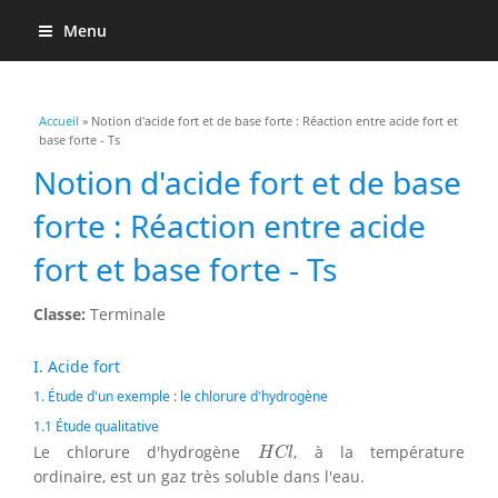
Menu
Vous êtes ici
Accueil
» Notion d'acide fort et de base forte : Réaction entre acide fort et
base forte - Ts
Notion d'acide fort et de base
forte : Réaction entre acide
fort et base forte - Ts
Classe:
Terminale
I. Acide fort
1. Étude d'un exemple : le chlorure d'hydrogène
1.1 Étude qualitative
H
C
l
Le chlorure d'hydrogène
, à la température
H
C
l
ordinaire, est un gaz très soluble dans l'eau.