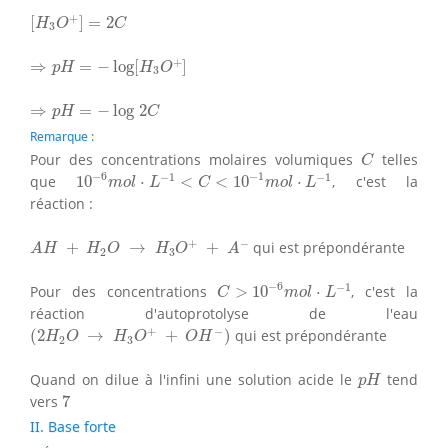
[
H
3
O
+
]
=
2
C
+
[
]
=
2
H
O
C
3
⇒
p
H
=
−
log
[
H
3
O
+
]
+
⇒
=
−
log
[
]
p
H
H
O
3
⇒
p
H
=
−
log
2
C
⇒
=
−
log
2
p
H
C
Remarque :
C
Pour des concentrations molaires volumiques
telles
C
10
−
6
m
o
l
⋅
L
−
1
<
C
<
10
−
1
m
o
l
⋅
L
−
1
−
6
−
1
−
1
−
1
que
10
⋅
<
<
10
⋅
, c'est la
m
o
l
L
C
m
o
l
L
réaction :
A
H
+
H
2
O
→
H
3
O
+
+
A
−
+
−
+
→
+
qui est prépondérante
A
H
H
O
H
O
A
2
3
C
>
10
−
6
m
o
l
⋅
L
−
1
−
6
−
1
Pour des concentrations
>
10
⋅
, c'est la
C
m
o
l
L
réaction d'autoprotolyse de l'eau
(
2
H
2
O
→
H
3
O
+
+
O
H
−
)
+
−
(
2
→
+
)
qui est prépondérante
H
O
H
O
O
H
2
3
p
H
Quand on dilue à l'infini une solution acide le
tend
p
H
7
vers
7
II. Base forte
N
a
O
H