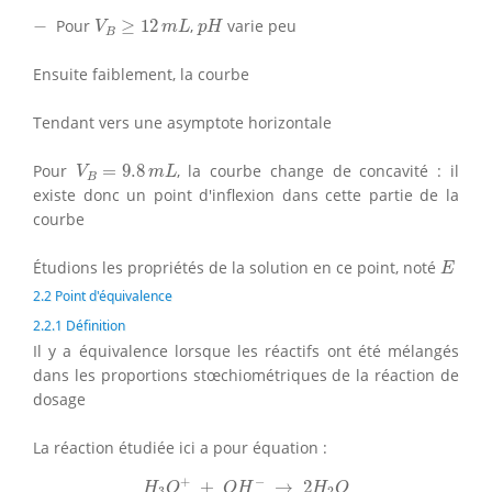
V
B
≥
12
m
L
p
H
−
−
Pour
≥
12
,
varie peu
V
m
L
p
H
B
Ensuite faiblement, la courbe
Tendant vers une asymptote horizontale
V
B
=
9.8
m
L
Pour
=
9.8
, la courbe change de concavité : il
V
m
L
B
existe donc un point d'inflexion dans cette partie de la
courbe
E
Étudions les propriétés de la solution en ce point, noté
E
2.2 Point d'équivalence
2.2.1 Définition
Il y a équivalence lorsque les réactifs ont été mélangés
dans les proportions stœchiométriques de la réaction de
dosage
La réaction étudiée ici a pour équation :
H
3
O
+
+
O
H
−
→
2
H
2
O
+
−
+
→
2
H
O
O
H
H
O
3
2