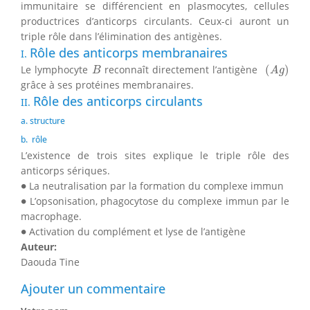
immunitaire se différencient en plasmocytes, cellules
productrices d’anticorps circulants. Ceux-ci auront un
triple rôle dans l’élimination des antigènes.
Rôle des anticorps membranaires
I.
(
A
g
)
B
Le lymphocyte
reconnaît directement l’antigène
(
)
B
A
g
grâce à ses protéines membranaires.
Rôle des anticorps circulants
II.
a. structure
b. rôle
L’existence de trois sites explique le triple rôle des
anticorps sériques.
∙
∙
La neutralisation par la formation du complexe immun
∙
∙
L’opsonisation, phagocytose du complexe immun par le
macrophage.
∙
∙
Activation du complément et lyse de l’antigène
Auteur:
Daouda Tine
Ajouter un commentaire