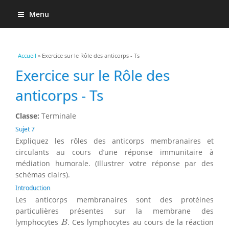
Menu
Vous êtes ici
Accueil
» Exercice sur le Rôle des anticorps - Ts
Exercice sur le Rôle des
anticorps - Ts
Classe:
Terminale
Sujet 7
Expliquez les rôles des anticorps membranaires et
circulants au cours d’une réponse immunitaire à
médiation humorale. (Illustrer votre réponse par des
schémas clairs).
Introduction
Les anticorps membranaires sont des protéines
particulières présentes sur la membrane des
B
lymphocytes
. Ces lymphocytes au cours de la réaction
B