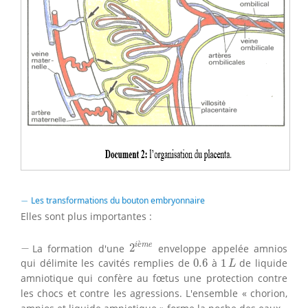
−
−
Les transformations du bouton embryonnaire
Elles sont plus importantes :
2
i
è
m
e
−
è
i
m
e
−
La formation d'une
2
enveloppe appelée amnios
1
L
0.6
qui délimite les cavités remplies de
0.6
à
1
de liquide
L
amniotique qui confère au fœtus une protection contre
les chocs et contre les agressions. L'ensemble « chorion,