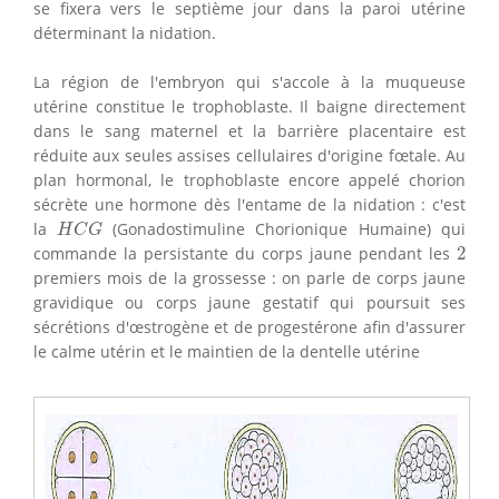
se fixera vers le septième jour dans la paroi utérine
déterminant la nidation.
La région de l'embryon qui s'accole à la muqueuse
utérine constitue le trophoblaste. Il baigne directement
dans le sang maternel et la barrière placentaire est
réduite aux seules assises cellulaires d'origine fœtale. Au
plan hormonal, le trophoblaste encore appelé chorion
sécrète une hormone dès l'entame de la nidation : c'est
H
C
G
la
(Gonadostimuline Chorionique Humaine) qui
H
C
G
2
commande la persistante du corps jaune pendant les
2
premiers mois de la grossesse : on parle de corps jaune
gravidique ou corps jaune gestatif qui poursuit ses
sécrétions d'œstrogène et de progestérone afin d'assurer
le calme utérin et le maintien de la dentelle utérine