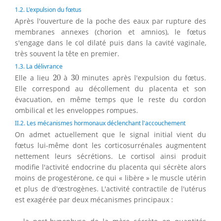
1.2. L'expulsion du fœtus
Après l'ouverture de la poche des eaux par rupture des
membranes annexes (chorion et amnios), le fœtus
s'engage dans le col dilaté puis dans la cavité vaginale,
très souvent la tête en premier.
1.3. La délivrance
20
30
Elle a lieu
20
à
30
minutes après l'expulsion du fœtus.
Elle correspond au décollement du placenta et son
évacuation, en même temps que le reste du cordon
ombilical et les enveloppes rompues.
II.2. Les mécanismes hormonaux déclenchant l'accouchement
On admet actuellement que le signal initial vient du
fœtus lui-même dont les corticosurrénales augmentent
nettement leurs sécrétions. Le cortisol ainsi produit
modifie l'activité endocrine du placenta qui sécrète alors
moins de progestérone, ce qui « libère » le muscle utérin
et plus de d'œstrogènes. L'activité contractile de l'utérus
est exagérée par deux mécanismes principaux :
−