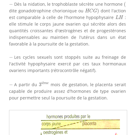
(
−
−
Dès la nidation, le trophoblaste sécrète une hormone
(
H
C
G
)
dite gonadotrophine chorionique ou
)
dont l'action
H
C
G
L
H
est comparable à celle de l'hormone hypophysaire
:
L
H
elle stimule le corps jaune ovarien qui sécrète alors des
quantités croissantes d'œstrogènes et de progestérones
indispensables au maintien de l'utérus dans un état
favorable à la poursuite de la gestation.
−
−
Les cycles sexuels sont stoppés suite au freinage de
l'activité hypophysaire exercé par ces taux hormonaux
ovariens importants (rétrocontrôle négatif).
3
i
è
m
e
−
è
i
m
e
−
A partir du
3
mois de gestation, le placenta serait
capable de produire assez d'hormones de type ovarien
pour permettre seul la poursuite de la gestation.