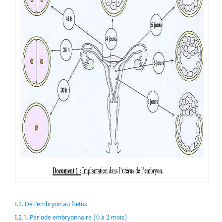
I.2. De l'embryon au fœtus
(
0
)
2
I.2.1. Période embryonnaire
(
0
à
2
mois
)