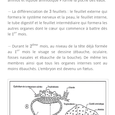
amnios et liquide amniotique » forme la poche des eaux.
3
−
−
La différenciation de
3
feuillets : le feuillet externe qui
formera le système nerveux et la peau, le feuillet interne,
le tube digestif et le feuillet intermédiaire qui formera les
autres organes dont le cœur qui commence à battre dès
1
e
r
e
r
le
1
mois.
2
i
è
m
e
−
è
i
m
e
−
Durant le
2
mois, au niveau de la tête déjà formée
1
e
r
e
r
au
1
mois le visage se dessine (ébauche, oculaire,
fosses nasales et ébauche de la bouche). De même les
membres ainsi que tous les organes internes sont au
moins ébauchés. L'embryon est devenu un fœtus.