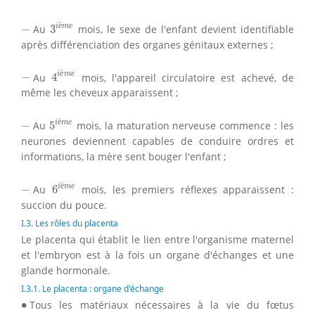
3
i
è
m
e
−
è
i
m
e
−
Au
3
mois, le sexe de l'enfant devient identifiable
après différenciation des organes génitaux externes ;
4
i
è
m
e
−
è
i
m
e
−
Au
4
mois, l'appareil circulatoire est achevé, de
même les cheveux apparaissent ;
5
i
è
m
e
−
è
i
m
e
−
Au
5
mois, la maturation nerveuse commence : les
neurones deviennent capables de conduire ordres et
informations, la mère sent bouger l'enfant ;
6
i
è
m
e
−
è
i
m
e
−
Au
6
mois, les premiers réflexes apparaissent :
succion du pouce.
I.3. Les rôles du placenta
Le placenta qui établit le lien entre l'organisme maternel
et l'embryon est à la fois un organe d'échanges et une
glande hormonale.
I.3.1. Le placenta : organe d'échange
∙
∙
Tous les matériaux nécessaires à la vie du fœtus