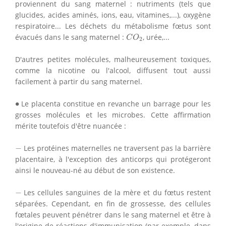
proviennent du sang maternel : nutriments (tels que
glucides, acides aminés, ions, eau, vitamines,...), oxygène
respiratoire... Les déchets du métabolisme fœtus sont
C
O
2
évacués dans le sang maternel :
, urée,...
C
O
2
D'autres petites molécules, malheureusement toxiques,
comme la nicotine ou l'alcool, diffusent tout aussi
facilement à partir du sang maternel.
∙
∙
Le placenta constitue en revanche un barrage pour les
grosses molécules et les microbes. Cette affirmation
mérite toutefois d'être nuancée :
−
−
Les protéines maternelles ne traversent pas la barrière
placentaire, à l'exception des anticorps qui protégeront
ainsi le nouveau-né au début de son existence.
−
−
Les cellules sanguines de la mère et du fœtus restent
séparées. Cependant, en fin de grossesse, des cellules
fœtales peuvent pénétrer dans le sang maternel et être à
l'origine de réactions d'immunisation (par exemple, dans