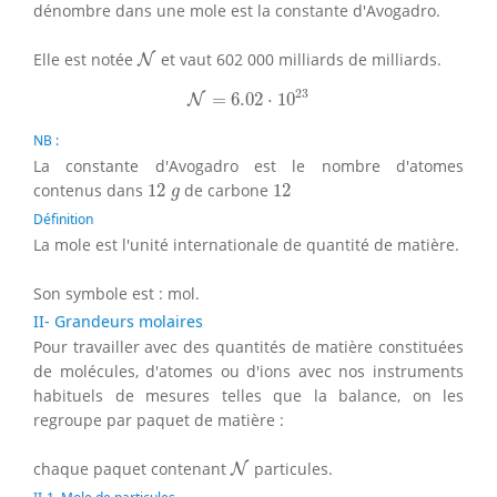
dénombre dans une mole est la constante d'Avogadro.
N
Elle est notée
et vaut 602 000 milliards de milliards.
N
N
=
6.02
⋅
10
23
23
=
6.02
⋅
10
N
NB :
La constante d'Avogadro est le nombre d'atomes
12
g
12
contenus dans
12
de carbone
12
g
Définition
La mole est l'unité internationale de quantité de matière.
Son symbole est : mol.
II- Grandeurs molaires
Pour travailler avec des quantités de matière constituées
de molécules, d'atomes ou d'ions avec nos instruments
habituels de mesures telles que la balance, on les
regroupe par paquet de matière :
N
chaque paquet contenant
particules.
N