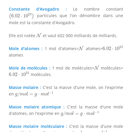
Constante d'Avogadro :
Le nombre constant
(
6.02
⋅
10
23
)
23
6.02
⋅
10
particules que l'on dénombre dans une
(
)
mole est la constante d'Avogadro.
N
Elle est notée
et vaut 602 000 milliards de milliards.
N
6.02
⋅
10
23
N
23
Mole d'atomes :
1 mol d'atomes=
atomes=
6.02
⋅
10
N
atomes
N
Mole de molécules :
1 mol de molécules=
molécules=
N
6.02
⋅
10
23
23
6.02
⋅
10
molécules.
Masse molaire :
C'est la masse d'une mole, on l'exprime
g
/
m
o
l
=
g
⋅
m
o
l
−
1
−
1
en
/
=
⋅
g
m
o
l
g
m
o
l
Masse molaire atomique :
C'est la masse d'une mole
g
/
m
o
l
=
g
⋅
m
o
l
−
1
−
1
d'atomes, on l'exprime en
/
=
⋅
g
m
o
l
g
m
o
l
Masse molaire moléculaire :
C'est la masse d'une mole
g
/
m
o
l
=
g
⋅
m
o
l
−
1
−
1