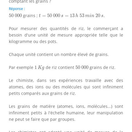
comptant les grains ?
Réponse :
t
=
50
000
s
=
13
h
53
m
i
n
20
s
.
50
000
50
000
grains ;
=
50
000
=
13
53
20
.
t
s
h
m
i
n
s
Pour mesurer des quantités de riz, le commerçant a
besoin d'une unité de mesure appropriée telle que le
kilogramme ou des pots.
Chaque unité contient un nombre élevé de grains.
1
K
g
50
000
Par exemple
1
de riz contient
50
000
grains de riz.
K
g
Le chimiste, dans ses expériences travaille avec des
atomes, des ions ou des molécules qui sont infiniment
petits comparés aux grains de riz.
Les grains de matière (atomes, ions, molécules...) sont
infiniment petits à l'échelle humaine, leur manipulation
ne peut se faire que par groupes.