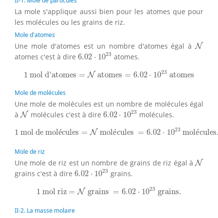
II-1. Mole de particules
La mole s'applique aussi bien pour les atomes que pour
les molécules ou les grains de riz.
Mole d'atomes
N
Une mole d'atomes est un nombre d'atomes égal à
N
6.02
⋅
10
23
23
atomes c'est à dire
6.02
⋅
10
atomes.
1
mol d'atomes
=
N
atomes
=
6.02
⋅
10
23
atomes
23
1
 mol d'atomes
=
 atomes
=
6.02
⋅
10
 atomes
N
Mole de molécules
Une mole de molécules est un nombre de molécules égal
6.02
⋅
10
23
N
23
à
molécules c'est à dire
6.02
⋅
10
molécules.
N
1
mol de molécules
=
N
molécules
=
6.02
⋅
10
23
molécu
23
1
 mol de mol
é
cules
=
 mol
é
cules 
=
6.02
⋅
10
 mol
é
cules
N
Mole de riz
N
Une mole de riz est un nombre de grains de riz égal à
N
6.02
⋅
10
23
23
grains c'est à dire
6.02
⋅
10
grains.
1
mol riz
=
N
grains
=
6.02
⋅
10
23
grains.
23
1
 mol riz
=
 grains 
=
6.02
⋅
10
 grains.
N
II-2. La masse molaire