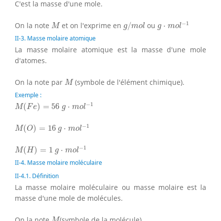
C'est la masse d'une mole.
g
⋅
m
o
l
−
1
g
/
m
o
l
M
−
1
On la note
et on l'exprime en
/
ou
⋅
M
g
m
o
l
g
m
o
l
II-3. Masse molaire atomique
La masse molaire atomique est la masse d'une mole
d'atomes.
M
On la note par
(symbole de l'élément chimique).
M
Exemple :
M
(
F
e
)
=
56
g
⋅
m
o
l
−
1
−
1
(
)
=
56
⋅
M
F
e
g
m
o
l
M
(
O
)
=
16
g
⋅
m
o
l
−
1
−
1
(
)
=
16
⋅
M
O
g
m
o
l
M
(
H
)
=
1
g
⋅
m
o
l
−
1
−
1
(
)
=
1
⋅
M
H
g
m
o
l
II-4. Masse molaire moléculaire
II-4.1. Définition
La masse molaire moléculaire ou masse molaire est la
masse d'une mole de molécules.
M
On la note
(symbole de la molécule).
M