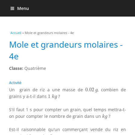
Menu
Vous êtes ici
Accueil
» Mole et grandeurs molaires - 4e
Mole et grandeurs molaires -
4e
Classe:
Quatrième
Activité
0.02
g
Un grain de riz a une masse de
0.02
, combien de
g
1
k
g
grains y a-t-il dans
1
?
k
g
S'il faut 1 s pour compter un grain, quel temps mettra-t-
k
g
on pour compter le nombre de grain dans un
?
k
g
Est-il raisonnable qu'un commerçant vende du riz en