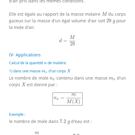
d'air pris dans les mêmes conditions.
M
Elle est égale au rapport de la masse molaire
du corps
M
29
g
gazeux sur la masse d'un égal volume d'air soit
29
pour
g
la mole d'air.
d
=
M
29
M
=
d
29
IV- Applications
n
Calcul de la quantité
de matière
n
X
m
x
1) dans une masse
d'un corps
m
X
x
n
x
m
x
Le nombre de mole
contenu dans une masse
d'un
n
m
x
x
X
corps
est donné par :
X
n
x
=
m
M
(
X
)
m
=
n
x
(
)
M
X
Exemple :
7.2
g
le nombre de mole dans
7.2
d'eau est :
g
n
H
2
O
=
m
M
(
H
2
O
)
=
m
H
2
O
=
7.2
g
m