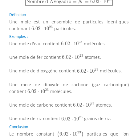
Nombre d'Avogadro
=
=
6.02
⋅
10
N
Définition
Une mole est un ensemble de particules identiques
6.02
⋅
10
23
23
contenant
6.02
⋅
10
particules.
Exemples :
6.02
⋅
10
23
23
Une mole d'eau contient
6.02
⋅
10
molécules
6.02
⋅
10
23
23
Une mole de fer contient
6.02
⋅
10
atomes.
6.02
⋅
10
23
23
Une mole de dioxygène contient
6.02
⋅
10
molécules.
Une mole de dioxyde de carbone (gaz carbonique)
6.02
⋅
10
23
23
contient
6.02
⋅
10
molécules.
6.02
⋅
10
23
23
Une mole de carbone contient
6.02
⋅
10
atomes.
6.02
⋅
10
23
23
Une mole de riz contient
6.02
⋅
10
grains de riz.
Conclusion
(
6.02
⋅
10
23
)
23
Le nombre constant
6.02
⋅
10
particules que l'on
(
)