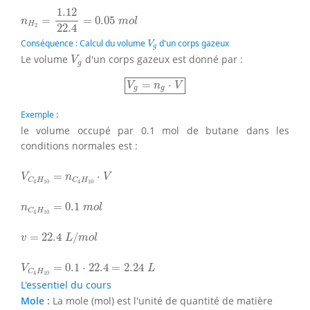
n
H
2
=
1.12
22.4
=
0.05
m
o
l
1.12
=
=
0.05
n
m
o
l
H
22.4
2
V
g
Conséquence : Calcul du volume
d'un corps gazeux
V
g
V
g
Le volume
d'un corps gazeux est donné par :
V
g
V
g
=
n
g
⋅
V
=
⋅
V
n
V
g
g
Exemple :
le volume occupé par 0.1 mol de butane dans les
conditions normales est :
V
C
4
H
10
=
n
C
4
H
10
⋅
V
=
⋅
V
n
V
C
H
C
H
4
10
4
10
n
C
4
H
10
=
0.1
m
o
l
=
0.1
n
m
o
l
C
H
4
10
v
=
22.4
L
/
m
o
l
=
22.4
/
v
L
m
o
l
V
C
4
H
10
=
0.1
⋅
22.4
=
2.24
L
=
0.1
⋅
22.4
=
2.24
V
L
C
H
4
10
L'essentiel du cours
Mole :
La mole (mol) est l'unité de quantité de matière