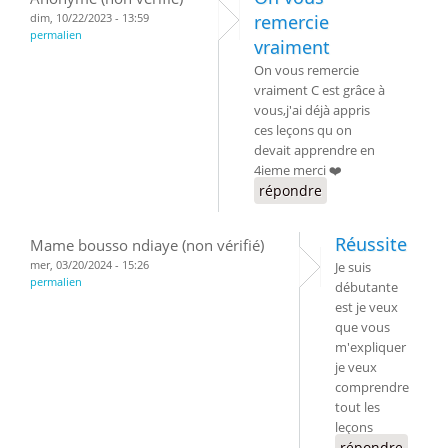
dim, 10/22/2023 - 13:59
remercie
permalien
vraiment
On vous remercie
vraiment C est grâce à
vous,j'ai déjà appris
ces leçons qu on
devait apprendre en
4ieme merci ❤️
répondre
Réussite
Mame bousso ndiaye (non vérifié)
mer, 03/20/2024 - 15:26
Je suis
permalien
débutante
est je veux
que vous
m'expliquer
je veux
comprendre
tout les
leçons
répondre