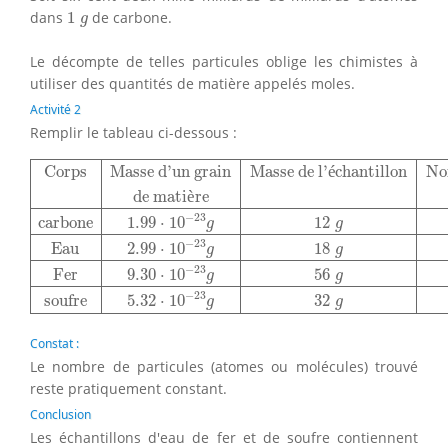
1
g
dans
1
de carbone.
g
Le décompte de telles particules oblige les chimistes à
utiliser des quantités de matière appelés moles.
Activité 2
Remplir le tableau ci-dessous :
Corps
Masse d'un grain
Masse de l'échantillon
Nombre d
Corps
Masse d'un grain
Masse de l'
é
chantillon
No
de mati
è
re
−
23
carbone
1.99
⋅
10
12
g
g
−
23
Eau
2.99
⋅
10
18
g
g
−
23
Fer
9.30
⋅
10
56
g
g
−
23
soufre
5.32
⋅
10
32
g
g
Constat :
Le nombre de particules (atomes ou molécules) trouvé
reste pratiquement constant.
Conclusion
Les échantillons d'eau de fer et de soufre contiennent