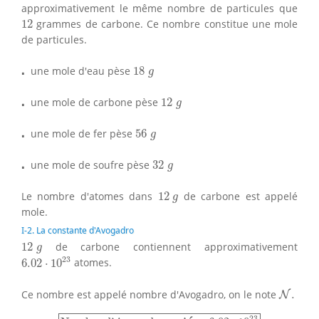
approximativement le même nombre de particules que
12
12
grammes de carbone. Ce nombre constitue une mole
de particules.
18
g
⋅
⋅
une mole d'eau pèse
18
g
12
g
⋅
⋅
une mole de carbone pèse
12
g
56
g
⋅
⋅
une mole de fer pèse
56
g
32
g
⋅
⋅
une mole de soufre pèse
32
g
12
g
Le nombre d'atomes dans
12
de carbone est appelé
g
mole.
I-2. La constante d'Avogadro
12
g
12
de carbone contiennent approximativement
g
6.02
⋅
10
23
23
6.02
⋅
10
atomes.
N
.
Ce nombre est appelé nombre d'Avogadro, on le note
.
N
Nombre d'Avogadro
=
N
=
6.02
⋅
10
23
23