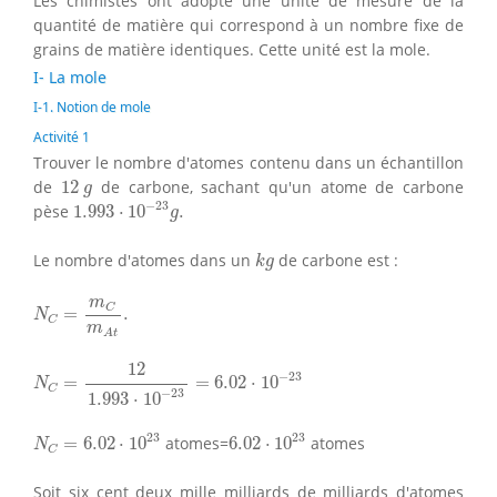
Les chimistes ont adopté une unité de mesure de la
quantité de matière qui correspond à un nombre fixe de
grains de matière identiques. Cette unité est la mole.
I- La mole
I-1. Notion de mole
Activité 1
Trouver le nombre d'atomes contenu dans un échantillon
12
g
de
12
de carbone, sachant qu'un atome de carbone
g
1.993
⋅
10
−
23
g
.
−
23
pèse
1.993
⋅
10
.
g
k
g
Le nombre d'atomes dans un
de carbone est :
k
g
N
C
=
m
C
m
A
t
.
m
C
=
.
N
C
m
A
t
N
C
=
12
1.993
⋅
10
−
23
=
6.02
⋅
10
−
23
12
−
23
=
=
6.02
⋅
10
N
C
−
23
1.993
⋅
10
N
C
=
6.02
⋅
10
23
6.02
⋅
10
23
23
23
=
6.02
⋅
10
atomes=
6.02
⋅
10
atomes
N
C
Soit six cent deux mille milliards de milliards d'atomes