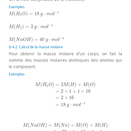
Exemples
M
(
H
2
O
)
=
18
g
⋅
m
o
l
−
1
−
1
(
)
=
18
⋅
M
H
O
g
m
o
l
2
M
(
H
2
)
=
2
g
⋅
m
o
l
−
1
−
1
(
)
=
2
⋅
M
H
g
m
o
l
2
M
(
N
a
O
H
)
=
40
g
⋅
m
o
l
−
1
−
1
(
)
=
40
⋅
M
N
a
O
H
g
m
o
l
II-4.2. Calcul de la masse molaire
Pour obtenir la masse molaire d'un corps, on fait la
somme des masses molaires atomiques des atomes qui
le composent.
Exemples
M
(
H
2
O
)
=
2
M
(
H
)
+
M
(
O
)
=
2
×
1
+
1
×
16
=
2
+
16
=
1
(
)
=
2
(
)
+
(
)
M
H
O
M
H
M
O
2
=
2
×
1
+
1
×
16
=
2
+
16
−
1
=
18
⋅
g
m
o
l
M
(
N
a
O
H
)
=
M
(
N
a
)
+
M
(
O
)
+
M
(
H
)
=
1
×
23
+
1
×
16
+
1
×
1
(
)
=
(
)
+
(
)
+
(
)
M
N
a
O
H
M
N
a
M
O
M
H