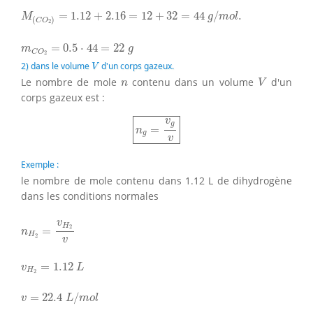
M
(
C
O
2
)
=
1.12
+
2.16
=
12
+
32
=
44
g
/
m
o
l
.
=
1.12
+
2.16
=
12
+
32
=
44
/
.
M
g
m
o
l
(
)
C
O
2
m
C
O
2
=
0.5
⋅
44
=
22
g
=
0.5
⋅
44
=
22
m
g
C
O
2
V
2) dans le volume
d'un corps gazeux.
V
V
n
Le nombre de mole
contenu dans un volume
d'un
n
V
corps gazeux est :
n
g
=
v
g
v
v
g
=
n
g
v
Exemple :
le nombre de mole contenu dans 1.12 L de dihydrogène
dans les conditions normales
n
H
2
=
v
H
2
v
v
H
2
=
n
H
2
v
v
H
2
=
1.12
L
=
1.12
v
L
H
2
v
=
22.4
L
/
m
o
l
=
22.4
/
v
L
m
o
l