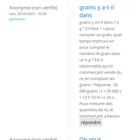
grains y a-t-il
Anonyme (non vérifié)
mer, 04/26/2023 - 02:00
dans
permalien
grains y a-t-il dans 1 k
g ? S'il faut 1 s pour
compter un grain, quel
temps mettra-t-on
pour compter le
nombre de grain dans
un k g ? Est-il
raisonnable qu'un
commerçant vende du
riz en comptant les
grains ? Réponse : 50
000 grains ; t = 50 000 s
= 13 h 53 m i n 20 s .
Pour mesurer des
quantités de riz, le
commerçant a besoin
répondre
On vous
Anonyme (non vérifié)