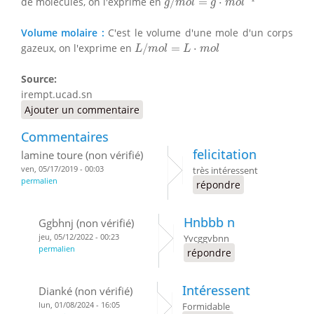
de molécules, on l'exprime en
/
=
⋅
g
m
o
l
g
m
o
l
Volume molaire :
C'est le volume d'une mole d'un corps
L
/
m
o
l
=
L
⋅
m
o
l
gazeux, on l'exprime en
/
=
⋅
L
m
o
l
L
m
o
l
Source:
irempt.ucad.sn
Ajouter un commentaire
Commentaires
felicitation
lamine toure (non vérifié)
ven, 05/17/2019 - 00:03
très intéressent
permalien
répondre
Hnbbb n
Ggbhnj (non vérifié)
jeu, 05/12/2022 - 00:23
Yvcggvbnn
permalien
répondre
Intéressent
Dianké (non vérifié)
lun, 01/08/2024 - 16:05
Formidable