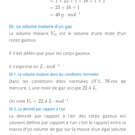
=
1
×
23
+
1
×
16
+
1
×
1
=
23
+
16
+
1
−
1
=
40
⋅
g
m
o
l
III- Le volume molaire d'un gaz
V
m
Le volume molaire
est le volume d'une mole d'un
V
m
corps gazeux.
Il n'est défini que pour les corps gazeux.
L
⋅
m
o
l
−
1
−
1
Il s'exprime en
⋅
L
m
o
l
III-1. Le volume molaire dans les conditions normales
(
0
∘
76
c
m
∘
Dans les conditions dites normales
(
0
C,
76
de
c
m
22.4
L
.
mercure..), une mole de gaz occupe
22.4
.
L
V
0
=
22.4
L
⋅
m
o
l
−
1
−
1
On note
=
22.4
⋅
V
L
m
o
l
0
III-2. La densité par rapport à l'air
La densité par rapport à l'air des corps gazeux est
souvent définie par rapport à l'air c'est le rapport entre la
masse d'un volume de gaz sur la masse d'un égal volume