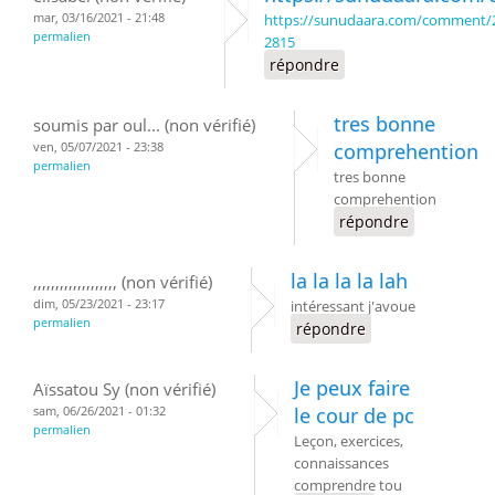
mar, 03/16/2021 - 21:48
https://sunudaara.com/comment
permalien
2815
répondre
tres bonne
soumis par oul... (non vérifié)
ven, 05/07/2021 - 23:38
comprehention
permalien
tres bonne
comprehention
répondre
la la la la lah
,,,,,,,,,,,,,,,,,,, (non vérifié)
dim, 05/23/2021 - 23:17
intéressant j'avoue
permalien
répondre
Je peux faire
Aïssatou Sy (non vérifié)
sam, 06/26/2021 - 01:32
le cour de pc
permalien
Leçon, exercices,
connaissances
comprendre tou