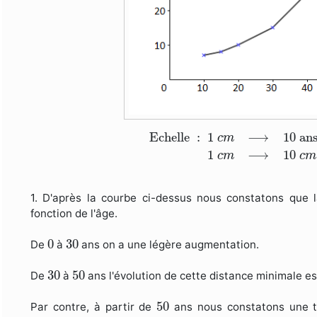
Echelle
:
1
c
m
⟶
10
ans
1
c
m
Echelle
:
1
⟶
10
 an
c
m
1
⟶
10
c
m
c
m
1. D'après la courbe ci-dessus nous constatons que 
fonction de l'âge.
0
30
0
30
De
à
ans on a une légère augmentation.
30
50
30
50
De
à
ans l'évolution de cette distance minimale es
50
50
Par contre, à partir de
ans nous constatons une te