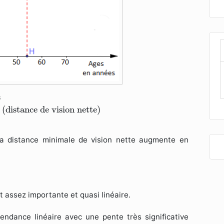
⟶
10
c
m
(distance de vision nette)
s
 (distance de vision nette)
la distance minimale de vision nette augmente en
t assez importante et quasi linéaire.
ndance linéaire avec une pente très significative