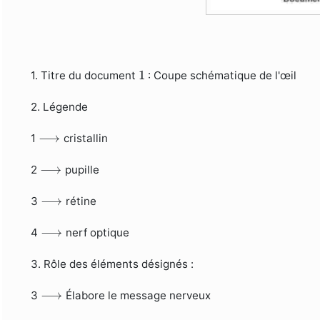
1
1
1. Titre du document
: Coupe schématique de l'œil
2. Légende
⟶
⟶
1
cristallin
⟶
⟶
2
pupille
⟶
⟶
3
rétine
⟶
⟶
4
nerf optique
3. Rôle des éléments désignés :
⟶
⟶
3
Élabore le message nerveux