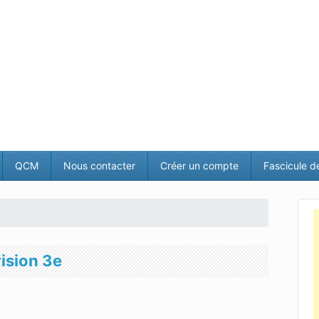
QCM
Nous contacter
Créer un compte
Fascicule d
vision 3e