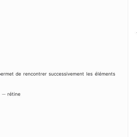
e permet de rencontrer successivement les éléments
−
−
e
rétine