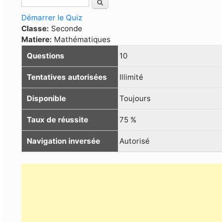
Onglets principaux
Rechercher
Formulaire de recherche
Démarrer le Quiz
Classe:
Seconde
Matiere:
Mathématiques
Questions
10
Tentatives autorisées
Illimité
Disponible
Toujours
Taux de réussite
75 %
Navigation inversée
Autorisé