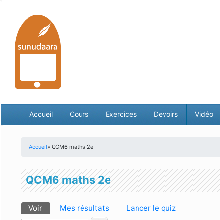
Accueil
Cours
Exercices
Devoirs
Vidéo
Accueil
» QCM6 maths 2e
Vous êtes ici
QCM6 maths 2e
Voir
(onglet actif)
Mes résultats
Lancer le quiz