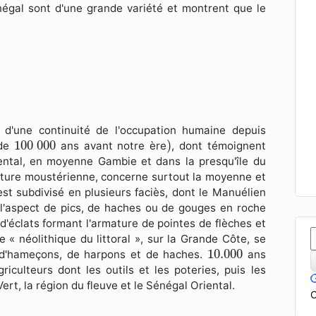
négal sont d'une grande variété et montrent que le
d'une continuité de l'occupation humaine depuis
)
100
000
100
000
)
 de
ans avant notre ère
, dont témoignent
ental, en moyenne Gambie et dans la presqu'île du
acture moustérienne, concerne surtout la moyenne et
est subdivisé en plusieurs faciès, dont le Manuélien
à l'aspect de pics, de haches ou de gouges en roche
r d'éclats formant l'armature de pointes de flèches et
e « néolithique du littoral », sur la Grande Côte, se
10.000
10.000
on d'hameçons, de harpons et de haches.
ans
iculteurs dont les outils et les poteries, puis les
ert, la région du fleuve et le Sénégal Oriental.
C