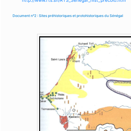
http://www.rts.sn/RTS_Senegal_hist_precolo.htm
Document n°2 : Sites préhistoriques et protohistoriques du Sénégal