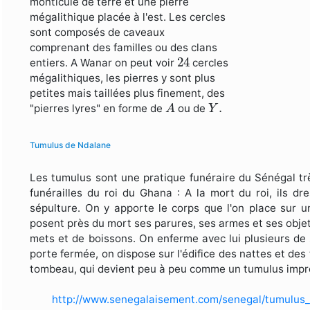
monticule de terre et une pierre
mégalithique placée à l'est. Les cercles
sont composés de caveaux
comprenant des familles ou des clans
24
24
entiers. A Wanar on peut voir
cercles
mégalithiques, les pierres y sont plus
petites mais taillées plus finement, des
A
Y
.
.
"pierres lyres" en forme de
ou de
A
Y
Tumulus de Ndalane
Les tumulus sont une pratique funéraire du Sénégal tr
funérailles du roi du Ghana : A la mort du roi, ils
sépulture. On y apporte le corps que l'on place sur u
posent près du mort ses parures, ses armes et ses obj
mets et de boissons. On enferme avec lui plusieurs de s
porte fermée, on dispose sur l'édifice des nattes et des
tombeau, qui devient peu à peu comme un tumulus impr
http://www.senegalaisement.com/senegal/tumulus_