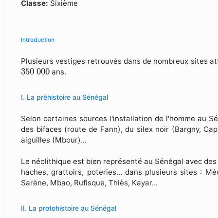
Formulaire de recherche
Classe:
Sixième
Introduction
Plusieurs vestiges retrouvés dans de nombreux sites at
350
000
350
000
ans.
I. La préhistoire au Sénégal
Selon certaines sources l'installation de l'homme au Sé
des bifaces (route de Fann), du silex noir (Bargny, Ca
aiguilles (Mbour)...
Le néolithique est bien représenté au Sénégal avec des ou
haches, grattoirs, poteries… dans plusieurs sites : Mé
Sarène, Mbao, Rufisque, Thiès, Kayar...
II. La protohistoire au Sénégal