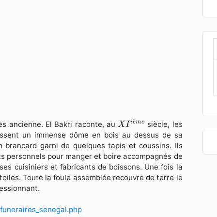
X
I
i
è
m
e
è
i
m
e
ès ancienne. El Bakri raconte, au
siècle, les
X
I
 dressent un immense dôme en bois au dessus de sa
n brancard garni de quelques tapis et coussins. Ils
ets personnels pour manger et boire accompagnés de
es cuisiniers et fabricants de boissons. Une fois la
 toiles. Toute la foule assemblée recouvre de terre le
essionnant.
funeraires_senegal.php