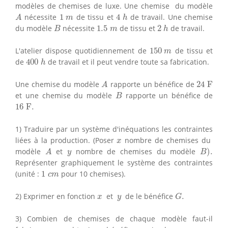
modèles de chemises de luxe. Une chemise du modèle
A
4
h
1
m
nécessite
1
de tissu et
4
de travail. Une chemise
A
m
h
B
2
h
1.5
m
du modèle
nécessite
1.5
de tissu et
2
de travail.
B
m
h
150
m
L'atelier dispose quotidiennement de
150
de tissu et
m
400
h
de
400
de travail et il peut vendre toute sa fabrication.
h
A
24
F
Une chemise du modèle
rapporte un bénéfice de
24
F
A
B
et une chemise du modèle
rapporte un bénéfice de
B
16
F
.
16
F
.
1) Traduire par un système d'inéquations les contraintes
x
liées à la production. (Poser
nombre de chemises du
x
B
)
.
A
y
modèle
et
nombre de chemises du modèle
)
.
A
y
B
Représenter graphiquement le système des contraintes
1
c
m
(unité :
1
pour 10 chemises).
c
m
G
.
x
y
2) Exprimer en fonction
et
de le bénéfice
.
x
y
G
3) Combien de chemises de chaque modèle faut-il