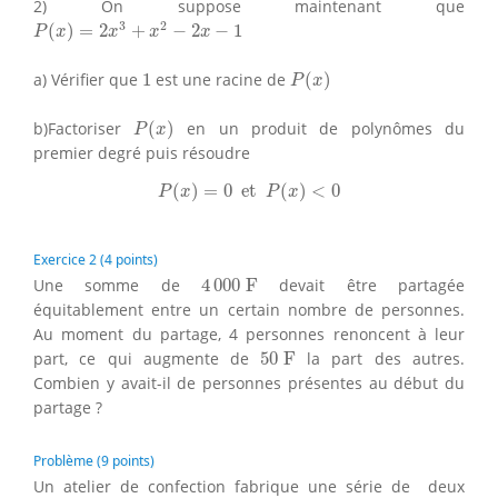
2) On suppose maintenant que
P
(
x
)
=
2
x
3
+
x
2
−
2
x
−
1
3
2
(
)
=
2
+
−
2
−
1
P
x
x
x
x
P
(
x
)
1
a) Vérifier que
1
est une racine de
(
)
P
x
P
(
x
)
b)Factoriser
(
)
en un produit de polynômes du
P
x
premier degré puis résoudre
P
(
x
)
=
0
et
P
(
x
)
<
0
(
)
=
0
 et 
(
)
<
0
P
x
P
x
Exercice 2 (4 points)
4
000
F
Une somme de
4
000
F
devait être partagée
équitablement entre un certain nombre de personnes.
Au moment du partage, 4 personnes renoncent à leur
50
F
part, ce qui augmente de
50
F
la part des autres.
Combien y avait-il de personnes présentes au début du
partage ?
Problème (9 points)
Un atelier de confection fabrique une série de deux