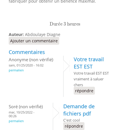
fabriquer pour obtenir un bénéfice maximal.
Durée 3 heures
Dur
é
e 3 heures
Auteur:
Abdoulaye Diagne
Ajouter un commentaire
Commentaires
Votre travail
Anonyme (non vérifié)
sam, 01/25/2020 - 16:02
EST EST
permalien
Votre travail EST EST
vraiment à saluer
chers
répondre
Demande de
Soré (non vérifié)
mar, 10/25/2022 -
fichiers pdf
00:26
C'est cool
permalien
répondre