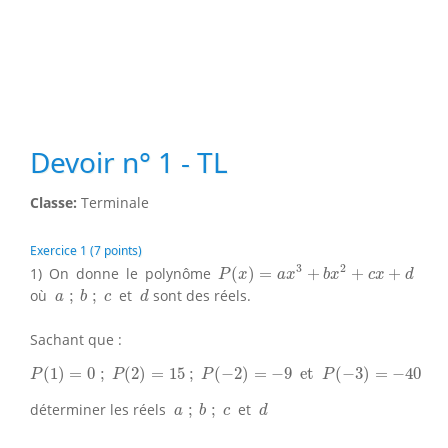
Devoir n° 1 - TL
Classe:
Terminale
Exercice 1 (7 points)
P
(
x
)
=
a
x
3
+
b
x
2
+
c
x
+
d
3
2
1) On donne le polynôme
(
)
=
+
+
+
P
x
a
x
b
x
c
x
d
a
;
b
;
c
d
où
;
;
et
sont des réels.
a
b
c
d
Sachant que :
P
(
1
)
=
0
;
P
(
2
)
=
15
;
P
(
−
2
)
=
−
9
et
P
(
−
3
)
=
−
40
(
1
)
=
0
;
(
2
)
=
15
;
(
−
2
)
=
−
9
 et 
(
−
3
)
=
−
40
P
P
P
P
a
;
b
;
c
d
déterminer les réels
;
;
et
a
b
c
d