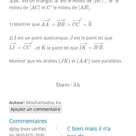
est un triangle,
est le milieu de
[
]
,
le
A
B
C
A
B
C
B
C
′
[
A
C
]
[
A
B
]
.
′
milieu de
[
]
et
le milieu de
[
]
.
A
C
C
A
B
A
A
→
′
+
B
B
→
′
+
C
C
→
′
=
0
→
′
′
−
−
→
−
−
→
′
−
−
→
1) Montrer que
+
+
=
0
.
A
A
B
B
C
C
I
J
2)
est un point quelconque,
est le point tel que
I
J
I
J
→
=
C
C
→
′
I
K
→
=
B
′
B
→
′
−
−
→
−
→
−
−
→
−
→
K
′
=
, et
le point tel que
=
.
I
J
C
C
K
I
K
B
B
(
A
A
′
)
(
J
K
)
′
Montrer que les droites
(
)
et
(
)
sont parallèles.
J
K
A
A
Durée : 3 h
Dur
é
e : 3 h
Auteur:
Mouhamadou Ka
Ajouter un commentaire
Commentaires
C bien mais il n'a
djiby (non vérifié)
jeu, 04/25/2019 - 00:46