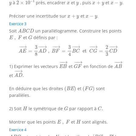
x
+
y
x
−
y
.
y
x
y
−
1
à
2
×
10
près, encadrer
et
, puis
+
et
−
.
y
x
y
x
y
x
y
x
+
y
x
−
y
Préciser une incertitude sur
+
et
−
.
x
y
x
y
Exercice 3
A
B
C
D
Soit
un parallélogramme. Construire les points
A
B
C
D
E
,
F
G
,
et
définis par :
E
F
G
A
E
→
=
3
8
A
D
→
,
B
F
→
=
3
4
B
C
→
et
C
G
→
=
2
3
C
D
→
−
−
→
−
−
→
−
−
→
−
−
→
−
−
→
−
−
→
2
3
3
=
,
=
 et 
=
A
E
A
D
B
F
B
C
C
G
C
D
4
3
8
E
B
→
G
F
→
A
B
→
−
−
→
−
−
→
−
−
→
1) Exprimer les vecteurs
et
en fonction de
E
B
G
F
A
B
A
D
→
.
−
−
→
et
.
A
D
(
B
E
)
(
F
G
)
En déduire que les droites
(
)
et
(
)
sont
B
E
F
G
parallèles.
H
G
C
.
2) Soit
le symétrique de
par rapport à
.
H
G
C
E
,
F
H
Montrer que les points
,
et
sont alignés.
E
F
H
Exercice 4
A
′
[
B
C
]
,
B
′
A
B
C
′
′