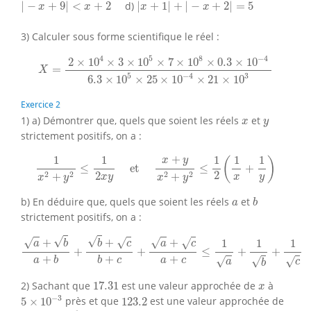
|
−
x
+
9
|
<
x
+
2
|
x
+
1
|
+
|
−
x
+
2
|
=
5
|
−
+
9
|
<
+
2
d)
|
+
1
|
+
|
−
+
2
|
=
5
x
x
x
x
3) Calculer sous forme scientifique le réel :
X
=
2
×
10
4
×
3
×
10
5
×
7
×
10
8
×
0.3
×
10
−
4
6.3
×
10
5
×
25
×
1
4
5
8
−
4
2
×
10
×
3
×
10
×
7
×
10
×
0.3
×
10
=
X
5
−
4
3
6.3
×
10
×
25
×
10
×
21
×
10
Exercice 2
x
y
1) a) Démontrer que, quels que soient les réels
et
x
y
strictement positifs, on a :
1
x
2
+
y
2
≤
1
2
x
y
et
x
+
y
x
2
+
y
2
≤
1
2
(
1
x
+
1
y
)
+
1
1
1
1
1
x
y
(
)
≤
 et 
≤
+
2
2
2
2
2
2
+
+
x
y
x
y
x
y
x
y
b
a
b) En déduire que, quels que soient les réels
et
a
b
strictement positifs, on a :
a
+
b
a
+
b
+
b
+
c
b
+
c
+
a
+
c
a
+
c
≤
1
a
+
1
b
+
1
c
√
√
+
+
+
√
√
√
√
1
1
1
a
b
b
c
a
c
+
+
≤
+
+
+
+
+
a
c
√
√
√
a
b
b
c
c
a
b
17.31
x
2) Sachant que
17.31
est une valeur approchée de
à
x
5
×
10
−
3
123.2
−
3
5
×
10
près et que
123.2
est une valeur approchée de
2
×
10
−
1