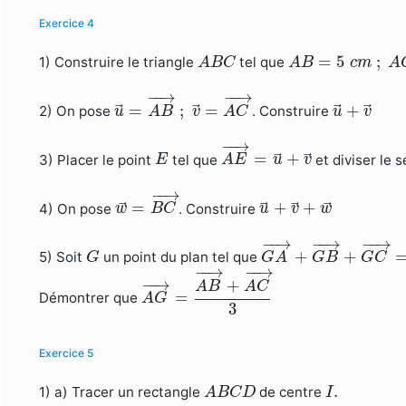
Exercice 4
A
B
C
A
B
=
5
c
m
;
A
C
=
=
5
;
1) Construire le triangle
tel que
A
B
C
A
B
c
m
A
u
→
=
A
B
→
;
v
→
=
A
C
→
−
−
→
−
−
→
u
→
+
v
→
=
;
=
+
2) On pose
. Construire
u
A
B
v
A
C
u
v
A
E
→
=
u
→
+
v
→
−
−
→
E
=
+
3) Placer le point
tel que
et diviser le
E
A
E
u
v
w
→
=
B
C
→
−
−
→
u
→
+
v
→
+
w
→
=
+
+
4) On pose
. Construire
w
B
C
u
v
w
G
A
→
+
G
B
→
+
G
C
→
−
−
→
−
−
→
−
−
→
G
+
+
5) Soit
un point du plan tel que
G
G
A
G
B
G
C
A
G
→
=
A
B
→
+
A
C
→
3
−
−
→
−
−
→
−
−
→
+
A
B
A
C
=
Démontrer que
A
G
3
Exercice 5
A
B
C
D
I
.
.
1) a) Tracer un rectangle
de centre
A
B
C
D
I