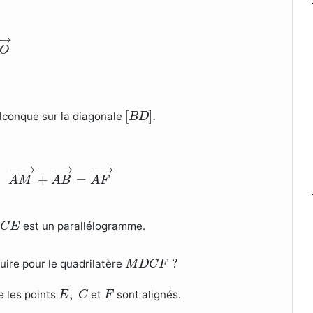
O
→
→
O
[
B
D
]
.
[
]
.
conque sur la diagonale
B
D
A
M
→
+
A
B
→
=
A
F
→
−
−
→
−
−
→
−
−
→
+
=
A
M
A
B
A
F
C
E
est un parallélogramme.
B
C
E
M
D
C
F
?
?
uire pour le quadrilatère
M
D
C
F
E
,
C
F
,
e les points
et
sont alignés.
E
C
F