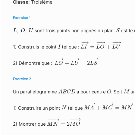
Formulaire de recherche
Classe:
Troisième
Exercice 1
L
,
O
,
U
S
,
,
sont trois points non alignés du plan.
est le
L
O
U
S
L
I
→
=
L
O
→
+
L
U
→
−
→
−
−
→
−
−
→
I
=
+
1) Construis le point
tel que :
I
L
I
L
O
L
U
L
O
→
+
L
U
→
=
2
L
S
→
−
−
→
−
−
→
−
→
+
=
2
2) Démontre que :
L
O
L
U
L
S
Exercice 2
A
B
C
D
O
M
Un parallélogramme
a pour centre
. Soit
un
A
B
C
D
O
M
M
A
→
+
M
C
→
=
M
N
−
−
→
−
−
→
−
−−
→
N
+
=
1) Construire un point
tel que
N
M
A
M
C
M
N
M
N
→
=
2
M
O
→
−
−−
→
−
−
→
=
2
2) Montrer que
M
N
M
O
M
B
→
+
M
D
→
=
M
N
→