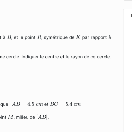
B
R
K
t à
, et le point
, symétrique de
par rapport à
B
R
K
 cercle. Indiquer le centre et le rayon de ce cercle.
A
B
=
4.5
c
m
B
C
=
5.4
c
m
=
4.5
=
5.4
 que :
et
A
B
c
m
B
C
c
m
[
A
B
]
.
M
[
]
.
point
, milieu de
M
A
B