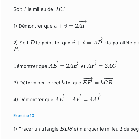
[
B
C
]
I
[
]
Soit
le milieu de
I
B
C
u
→
+
v
→
=
2
A
I
→
−
→
+
=
2
1) Démontrer que
u
v
A
I
u
→
+
v
→
=
A
D
→
−
−
→
D
+
=
2) Soit
le point tel que
; la parallèle à
D
u
v
A
D
F
.
.
F
A
E
→
=
2
A
B
→
A
F
→
=
2
A
C
→
−
−
→
−
−
→
−
−
→
−
−
→
=
2
=
2
Démontrer que
et
A
E
A
B
A
F
A
C
E
F
→
=
k
C
B
→
−
−
→
−
−
→
k
=
3) Déterminer le réel
tel que
k
E
F
k
C
B
A
E
→
+
A
F
→
=
4
A
I
→
−
−
→
−
−
→
−
→
+
=
4
4) Démontrer que
A
E
A
F
A
I
Exercice 10
B
D
S
I
1) Tracer un triangle
et marquer le milieu
du se
B
D
S
I