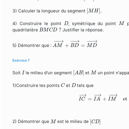
[
M
H
]
.
[
]
.
3) Calculer la longueur du segment
M
H
D
M
4) Construire le point
, symétrique du point
p
D
M
B
M
C
D
?
?
quadrilatère
Justifier la réponse.
B
M
C
D
A
M
→
+
B
D
→
=
M
D
→
−
−
→
−
−
→
−
−
→
+
=
5) Démontrer que :
A
M
B
D
M
D
Exercice 7
[
A
B
]
I
M
[
]
Soit
le milieu d'un segment
et
un point n'app
I
A
B
M
C
D
1)Construire les points
et
tels que
C
D
I
C
→
=
I
A
→
+
I
M
→
et
−
→
−
→
−
−
→
=
+
et
I
C
I
A
I
M
[
C
D
]
M
[
]
2) Démontrer que
est le milieu de
M
C
D