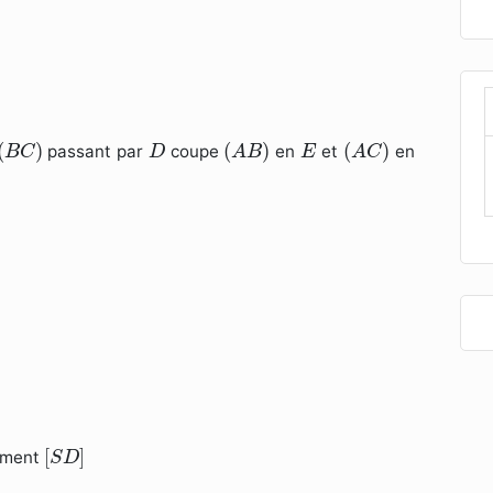
(
B
C
)
(
A
B
)
(
A
C
)
D
E
(
)
(
)
(
)
passant par
coupe
en
et
en
B
C
D
A
B
E
A
C
[
S
D
]
[
]
gment
S
D