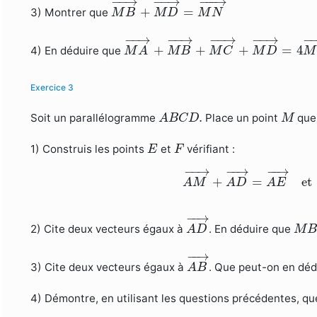
−
−
→
−
−
→
−
−−
→
+
=
3) Montrer que
M
B
M
D
M
N
M
A
→
+
M
B
→
+
M
C
→
+
M
D
→
=
4
M
−
−
→
−
−
→
−
−
→
−
−
→
−
−
+
+
+
=
4
4) En déduire que
M
A
M
B
M
C
M
D
M
Exercice 3
A
B
C
D
.
M
.
Soit un parallélogramme
Place un point
quel
A
B
C
D
M
E
F
1) Construis les points
et
vérifiant :
E
F
A
M
→
+
A
D
→
=
A
E
→
et
−
−
→
−
−
→
−
−
→
+
=
et
A
M
A
D
A
E
A
D
→
−
−
→
M
B
2) Cite deux vecteurs égaux à
. En déduire que
A
D
M
A
B
→
−
−
→
3) Cite deux vecteurs égaux à
. Que peut-on en déd
A
B
4) Démontre, en utilisant les questions précédentes, qu