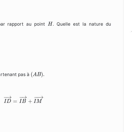
H
ar rapport au point
. Quelle est la nature du
H
(
A
B
)
.
(
)
.
artenant pas à
A
B
I
D
→
=
I
B
→
+
I
M
→
−
→
−
→
−
−
→
=
+
I
D
I
B
I
M