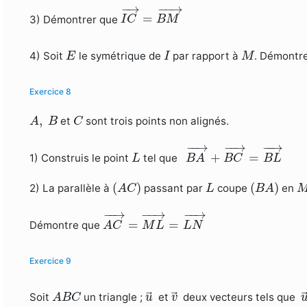
I
C
→
=
B
M
→
−
→
−
−
→
=
3) Démontrer que
I
C
B
M
E
I
M
4) Soit
le symétrique de
par rapport à
. Démontr
E
I
M
Exercice 8
A
,
B
C
,
et
sont trois points non alignés.
A
B
C
B
A
→
+
B
C
→
=
B
L
→
−
−
→
−
−
→
−
−
→
L
+
=
1) Construis le point
tel que
L
B
A
B
C
B
L
(
A
C
)
(
B
A
)
L
(
)
(
)
2) La parallèle à
passant par
coupe
en
A
C
L
B
A
A
C
→
=
M
L
→
=
L
N
→
−
−
→
−
−
→
−
−
→
=
=
Démontre que
A
C
M
L
L
N
Exercice 9
u
→
v
→
A
B
C
Soit
un triangle ;
et
deux vecteurs tels que
A
B
C
u
v