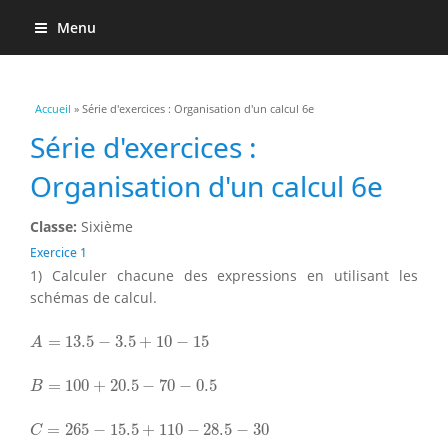
Menu
Vous êtes ici
Accueil
» Série d'exercices : Organisation d'un calcul 6e
Série d'exercices :
Organisation d'un calcul 6e
Classe:
Sixième
Exercice 1
1) Calculer chacune des expressions en utilisant les
schémas de calcul.
A
=
13.5
−
3.5
+
10
−
15
=
13.5
−
3.5
+
10
−
15
A
B
=
100
+
20.5
−
70
−
0.5
=
100
+
20.5
−
70
−
0.5
B
C
=
265
−
15.5
+
110
−
28.5
−
30
=
265
−
15.5
+
110
−
28.5
−
30
C