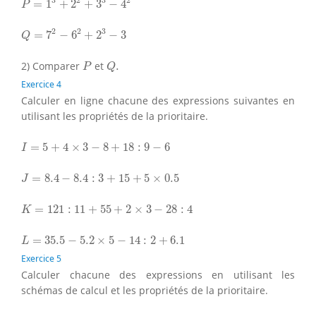
=
1
+
2
+
3
−
4
P
Q
=
7
2
−
6
2
+
2
3
−
3
2
2
3
=
7
−
6
+
2
−
3
Q
P
Q
.
2) Comparer
et
.
P
Q
Exercice 4
Calculer en ligne chacune des expressions suivantes en
utilisant les propriétés de la prioritaire.
I
=
5
+
4
×
3
−
8
+
18
:
9
−
6
=
5
+
4
×
3
−
8
+
18
:
9
−
6
I
J
=
8.4
−
8.4
:
3
+
15
+
5
×
0.5
=
8.4
−
8.4
:
3
+
15
+
5
×
0.5
J
K
=
121
:
11
+
55
+
2
×
3
−
28
:
4
=
121
:
11
+
55
+
2
×
3
−
28
:
4
K
L
=
35.5
−
5.2
×
5
−
14
:
2
+
6.1
=
35.5
−
5.2
×
5
−
14
:
2
+
6.1
L
Exercice 5
Calculer chacune des expressions en utilisant les
schémas de calcul et les propriétés de la prioritaire.
A
=
4.3
+
2
×
[
12
−
(
7
−
13
:
2
)
]