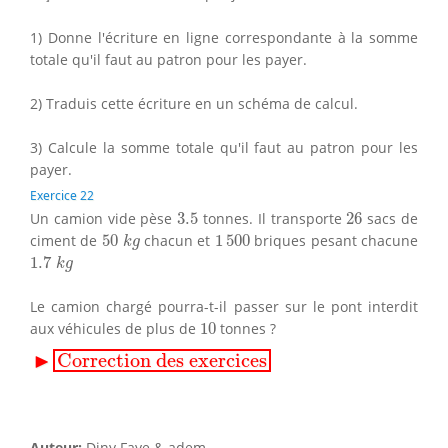
1) Donne l'écriture en ligne correspondante à la somme
totale qu'il faut au patron pour les payer.
2) Traduis cette écriture en un schéma de calcul.
3) Calcule la somme totale qu'il faut au patron pour les
payer.
Exercice 22
3.5
26
Un camion vide pèse
3.5
tonnes. Il transporte
26
sacs de
50
k
g
1
500
ciment de
50
chacun et
1
500
briques pesant chacune
k
g
1.7
k
g
1.7
k
g
Le camion chargé pourra-t-il passer sur le pont interdit
10
aux véhicules de plus de
10
tonnes ?
▸
Correction des exercices
▶
Correction des exercices
Auteur:
Diny Faye & adem