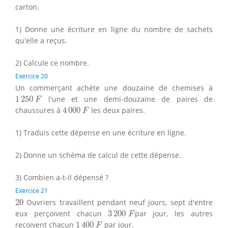
carton.
1) Donne une écriture en ligne du nombre de sachets
qu'elle a reçus.
2) Calcule ce nombre.
Exercice 20
Un commerçant achète une douzaine de chemises à
1
250
F
1
250
l'une et une demi-douzaine de paires de
F
4
000
F
chaussures à
4
000
les deux paires.
F
1) Traduis cette dépense en une écriture en ligne.
2) Donne un schéma de calcul de cette dépense.
3) Combien a-t-il dépensé ?
Exercice 21
20
20
Ouvriers travaillent pendant neuf jours, sept d'entre
3
200
F
eux perçoivent chacun
3
200
par jour, les autres
F
1
400
F
reçoivent chacun
1
400
par jour.
F