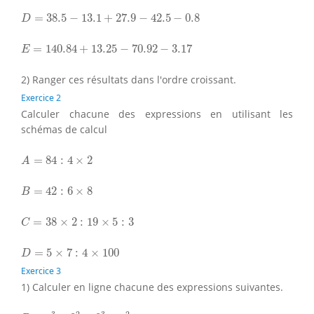
D
=
38.5
−
13.1
+
27.9
−
42.5
−
0.8
=
38.5
−
13.1
+
27.9
−
42.5
−
0.8
D
E
=
140.84
+
13.25
−
70.92
−
3.17
=
140.84
+
13.25
−
70.92
−
3.17
E
2) Ranger ces résultats dans l'ordre croissant.
Exercice 2
Calculer chacune des expressions en utilisant les
schémas de calcul
A
=
84
:
4
×
2
=
84
:
4
×
2
A
B
=
42
:
6
×
8
=
42
:
6
×
8
B
C
=
38
×
2
:
19
×
5
:
3
=
38
×
2
:
19
×
5
:
3
C
D
=
5
×
7
:
4
×
100
=
5
×
7
:
4
×
100
D
Exercice 3
1) Calculer en ligne chacune des expressions suivantes.
P
=
1
3
+
2
2
+
3
3
−
4
2
2
3
2
3