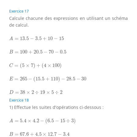
Exercice 17
Calcule chacune des expressions en utilisant un schéma
de calcul.
A
=
13.5
−
3.5
+
10
−
15
=
13.5
−
3.5
+
10
−
15
A
B
=
100
+
20.5
−
70
−
0.5
=
100
+
20.5
−
70
−
0.5
B
C
=
(
5
×
7
)
+
(
4
×
100
)
=
(
5
×
7
)
+
(
4
×
100
)
C
E
=
265
−
(
15.5
+
110
)
−
28.5
−
30
=
265
−
(
15.5
+
110
)
−
28.5
−
30
E
D
=
38
×
2
÷
19
×
5
÷
2
=
38
×
2
÷
19
×
5
÷
2
D
Exercice 18
1) Effectue les suites d'opérations ci-dessous :
A
=
5.4
×
4.2
−
(
6.5
−
15
÷
3
)
=
5.4
×
4.2
−
(
6.5
−
15
÷
3
)
A
B
=
67.6
+
4.5
×
12.7
−
3.4
=
67.6
+
4.5
×
12.7
−
3.4
B