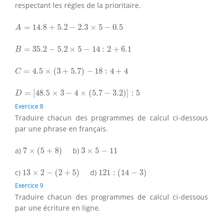
respectant les règles de la prioritaire.
A
=
14.8
+
5.2
−
2.3
×
5
−
0.5
=
14.8
+
5.2
−
2.3
×
5
−
0.5
A
B
=
35.2
−
5.2
×
5
−
14
:
2
+
6.1
=
35.2
−
5.2
×
5
−
14
:
2
+
6.1
B
C
=
4.5
×
(
3
+
5.7
)
−
18
:
4
+
4
=
4.5
×
(
3
+
5.7
)
−
18
:
4
+
4
C
D
=
[
48.5
×
3
−
4
×
(
5.7
−
3.2
)
]
:
5
=
[
48.5
×
3
−
4
×
(
5.7
−
3.2
)
]
:
5
D
Exercice 8
Traduire chacun des programmes de calcul ci-dessous
par une phrase en français.
7
×
(
5
+
8
)
3
×
5
−
11
a)
7
×
(
5
+
8
)
b)
3
×
5
−
11
13
×
2
−
(
2
+
5
)
121
:
(
14
−
3
)
c)
13
×
2
−
(
2
+
5
)
d)
121
:
(
14
−
3
)
Exercice 9
Traduire chacun des programmes de calcul ci-dessous
par une écriture en ligne.