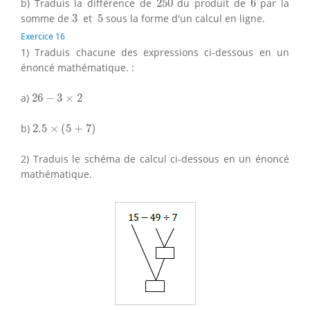
b) Traduis la différence de
250
du produit de
6
par la
3
5
somme de
3
et
5
sous la forme d'un calcul en ligne.
Exercice 16
1) Traduis chacune des expressions ci-dessous en un
énoncé mathématique. :
26
−
3
×
2
a)
26
−
3
×
2
2.5
×
(
5
+
7
)
b)
2.5
×
(
5
+
7
)
2) Traduis le schéma de calcul ci-dessous en un énoncé
mathématique.