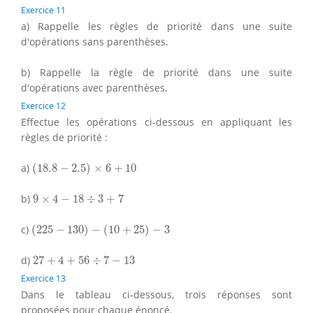
Exercice 11
a) Rappelle les règles de priorité dans une suite
d'opérations sans parenthèses.
b) Rappelle la règle de priorité dans une suite
d'opérations avec parenthèses.
Exercice 12
Effectue les opérations ci-dessous en appliquant les
règles de priorité :
(
18.8
−
2.5
)
×
6
+
10
a)
(
18.8
−
2.5
)
×
6
+
10
9
×
4
−
18
÷
3
+
7
b)
9
×
4
−
18
÷
3
+
7
(
225
−
130
)
−
(
10
+
25
)
−
3
c)
(
225
−
130
)
−
(
10
+
25
)
−
3
27
+
4
+
56
÷
7
−
13
d)
27
+
4
+
56
÷
7
−
13
Exercice 13
Dans le tableau ci-dessous, trois réponses sont
proposées pour chaque énoncé.