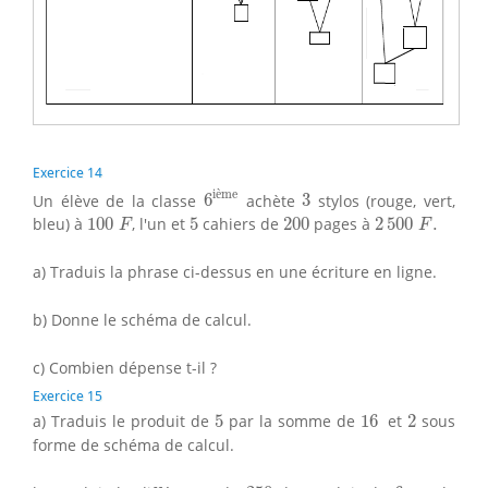
Exercice 14
6
ième
3
i
è
me
Un élève de la classe
6
achète
3
stylos (rouge, vert,
100
F
2
500
F
.
5
200
bleu) à
100
, l'un et
5
cahiers de
200
pages à
2
500
.
F
F
a) Traduis la phrase ci-dessus en une écriture en ligne.
b) Donne le schéma de calcul.
c) Combien dépense t-il ?
Exercice 15
5
16
2
a) Traduis le produit de
5
par la somme de
16
et
2
sous
forme de schéma de calcul.
250
6