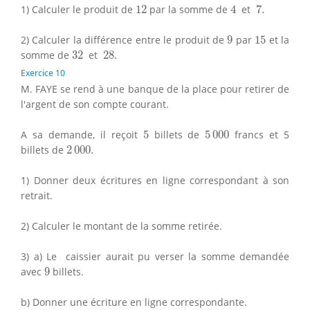
4
7.
12
1) Calculer le produit de
12
par la somme de
4
et
7.
9
15
2) Calculer la différence entre le produit de
9
par
15
et la
32
28.
somme de
32
et
28.
Exercice 10
M. FAYE se rend à une banque de la place pour retirer de
l'argent de son compte courant.
5
5
000
A sa demande, il reçoit
5
billets de
5
000
francs et 5
2
000.
billets de
2
000.
1) Donner deux écritures en ligne correspondant à son
retrait.
2) Calculer le montant de la somme retirée.
3) a) Le caissier aurait pu verser la somme demandée
9
avec
9
billets.
b) Donner une écriture en ligne correspondante.