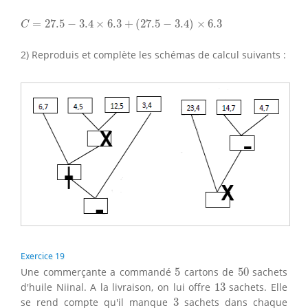
C
=
27.5
−
3.4
×
6.3
+
(
27.5
−
3.4
)
×
6.3
=
27.5
−
3.4
×
6.3
+
(
27.5
−
3.4
)
×
6.3
C
2) Reproduis et complète les schémas de calcul suivants :
Exercice 19
5
50
Une commerçante a commandé
5
cartons de
50
sachets
13
d'huile Niinal. A la livraison, on lui offre
13
sachets. Elle
3
se rend compte qu'il manque
3
sachets dans chaque