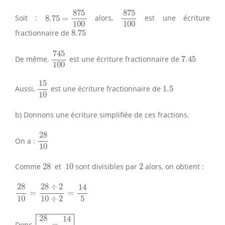
8.75
=
875
100
875
100
875
875
Soit :
8.75
=
alors,
est une écriture
100
100
8.75
fractionnaire de
8.75
745
100
745
7.45
De même,
est une écriture fractionnaire de
7.45
100
15
10
15
1.5
Aussi,
est une écriture fractionnaire de
1.5
10
b) Donnons une écriture simplifiée de ces fractions.
28
10
28
On a :
10
28
10
2
Comme
28
et
10
sont divisibles par
2
alors, on obtient :
28
10
=
28
÷
2
10
÷
2
=
14
5
28
28
÷
2
14
=
=
10
5
10
÷
2
28
10
=
14
5
28
14
Donc,
=