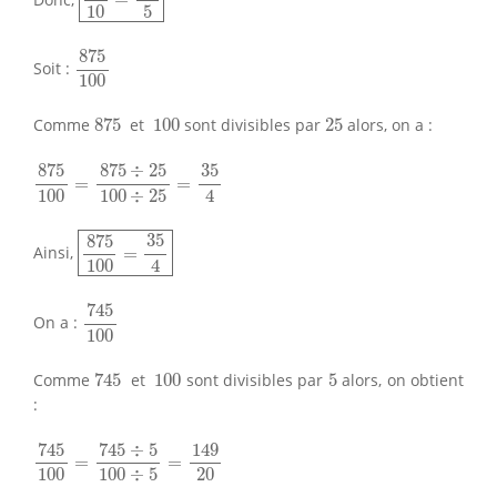
10
5
875
100
875
Soit :
100
875
100
25
Comme
875
et
100
sont divisibles par
25
alors, on a :
875
100
=
875
÷
25
100
÷
25
=
35
4
35
875
875
÷
25
=
=
4
100
100
÷
25
875
100
=
35
4
35
875
Ainsi,
=
4
100
745
100
745
On a :
100
745
100
5
Comme
745
et
100
sont divisibles par
5
alors, on obtient
:
745
100
=
745
÷
5
100
÷
5
=
149
20
745
745
÷
5
149
=
=
100
20
100
÷
5