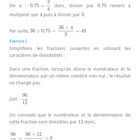
3
0.75
On a :
0.75
=
donc, diviser par
0.75
revient à
4
4
3.
multiplier par
4
puis à diviser par
3.
36
÷
0.75
=
36
×
4
3
=
48
36
×
4
Par suite,
36
÷
0.75
=
=
48
3
Exercice 2
Simplifions les fractions suivantes en utilisant les
caractères de divisibilités :
Dans une fraction, lorsqu'on divise le numérateur et le
dénominateur par un même nombre non nul ; le résultat
ne change pas.
96
12
96
Soit :
12
On constate que le numérateur et le dénominateur de
12
cette fraction sont divisibles par
12
donc,
96
12
=
96
÷
12
12
÷
12
=
8
96
96
÷
12
=
=
8