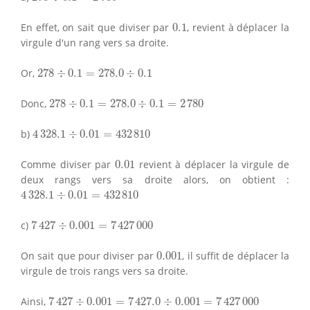
0.1
En effet, on sait que diviser par
0.1
, revient à déplacer la
virgule d'un rang vers sa droite.
278
÷
0.1
=
278.0
÷
0.1
Or,
278
÷
0.1
=
278.0
÷
0.1
278
÷
0.1
=
278.0
÷
0.1
=
2
780
Donc,
278
÷
0.1
=
278.0
÷
0.1
=
2
780
4
328.1
÷
0.01
=
432
810
b)
4
328.1
÷
0.01
=
432
810
0.01
Comme diviser par
0.01
revient à déplacer la virgule de
deux rangs vers sa droite alors, on obtient :
4
328.1
÷
0.01
=
432
810
4
328.1
÷
0.01
=
432
810
7
427
÷
0.001
=
7
427
000
c)
7
427
÷
0.001
=
7
427
000
0.001
On sait que pour diviser par
0.001
, il suffit de déplacer la
virgule de trois rangs vers sa droite.
7
427
÷
0.001
=
7
427.0
÷
0.001
=
7
427
000
Ainsi,
7
427
÷
0.001
=
7
427.0
÷
0.001
=
7
427
000