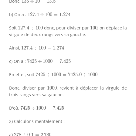
Donc,
135
÷
10
=
13.5
127.4
÷
100
=
1.274
b) On a :
127.4
÷
100
=
1.274
127.4
÷
100
100
Soit
127.4
÷
100
donc, pour diviser par
100
, on déplace la
virgule de deux rangs vers sa gauche.
127.4
÷
100
=
1.274
Ainsi,
127.4
÷
100
=
1.274
7425
÷
1000
=
7.425
c) On a :
7425
÷
1000
=
7.425
7425
÷
1000
=
7425.0
÷
1000
En effet, soit
7425
÷
1000
=
7425.0
÷
1000
1000
Donc, diviser par
1000
, revient à déplacer la virgule de
trois rangs vers sa gauche.
7425
÷
1000
=
7.425
D'où,
7425
÷
1000
=
7.425
2) Calculons mentalement :
278
÷
0.1
=
2
780
a)
278
÷
0.1
=
2
780