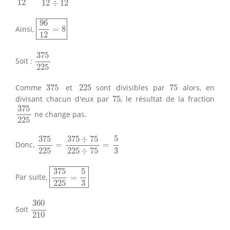
12
12
÷
12
96
12
=
8
96
Ainsi,
=
8
12
375
225
375
Soit :
225
375
75
225
Comme
375
et
225
sont divisibles par
75
alors, en
75
divisant chacun d'eux par
75
, le résultat de la fraction
375
225
375
ne change pas.
225
375
225
=
375
÷
75
225
÷
75
=
5
3
5
375
375
÷
75
Donc,
=
=
3
225
225
÷
75
375
225
=
5
3
5
375
Par suite,
=
3
225
360
210
360
Soit
210