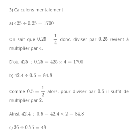
3) Calculons mentalement :
425
÷
0.25
=
1700
a)
425
÷
0.25
=
1700
0.25
=
1
4
1
0.25
On sait que
0.25
=
donc, diviser par
0.25
revient à
4
4.
multiplier par
4.
425
÷
0.25
=
425
×
4
=
1700
D'où,
425
÷
0.25
=
425
×
4
=
1700
42.4
÷
0.5
=
84.8
b)
42.4
÷
0.5
=
84.8
0.5
=
1
2
1
0.5
Comme
0.5
=
alors, pour diviser par
0.5
il suffit de
2
2.
multiplier par
2.
42.4
÷
0.5
=
42.4
×
2
=
84.8
Ainsi,
42.4
÷
0.5
=
42.4
×
2
=
84.8
36
÷
0.75
=
48
c)
36
÷
0.75
=
48
0.75
=
3
4