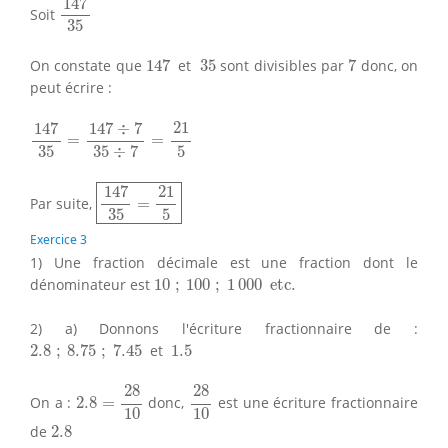
147
Soit
35
147
7
35
On constate que
147
et
35
sont divisibles par
7
donc, on
peut écrire :
147
35
=
147
÷
7
35
÷
7
=
21
5
21
147
147
÷
7
=
=
35
5
35
÷
7
147
35
=
21
5
21
147
Par suite,
=
35
5
Exercice 3
1) Une fraction décimale est une fraction dont le
10
;
100
;
1
000
etc.
dénominateur est
10
;
100
;
1
000
etc.
2) a) Donnons l'écriture fractionnaire de :
2.8
;
8.75
;
7.45
1.5
2.8
;
8.75
;
7.45
et
1.5
2.8
=
28
10
28
10
28
28
On a :
2.8
=
donc,
est une écriture fractionnaire
10
10
2.8
de
2.8