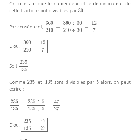
On constate que le numérateur et le dénominateur de
30.
cette fraction sont divisibles par
30.
360
210
=
360
÷
30
210
÷
30
=
12
7
360
360
÷
30
12
Par conséquent,
=
=
210
7
210
÷
30
360
210
=
12
7
360
12
D'où,
=
210
7
235
135
235
Soit
135
235
135
5
Comme
235
et
135
sont divisibles par
5
alors, on peut
écrire :
235
135
=
235
÷
5
135
÷
5
=
47
27
235
235
÷
5
47
=
=
135
27
135
÷
5
235
135
=
47
27
235
47
D'où,
=
135
27
147
35