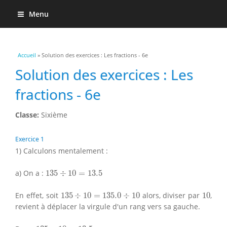
Menu
Vous êtes ici
Accueil
» Solution des exercices : Les fractions - 6e
Solution des exercices : Les
fractions - 6e
Classe:
Sixième
Exercice 1
1) Calculons mentalement :
135
÷
10
=
13.5
a) On a :
135
÷
10
=
13.5
135
÷
10
=
135.0
÷
10
10
En effet, soit
135
÷
10
=
135.0
÷
10
alors, diviser par
10
,
revient à déplacer la virgule d'un rang vers sa gauche.
135
÷
10
=
13.5