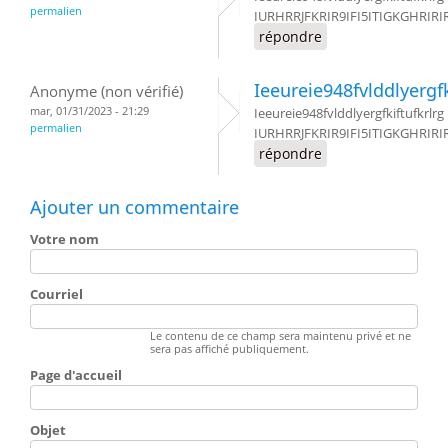
permalien
IURHRRJFKRIR9IFI5ITIGKGHRIRIR
répondre
Ieeureie948fvlddlyergfk
Anonyme (non vérifié)
mar, 01/31/2023 - 21:29
Ieeureie948fvlddlyergfkiftufkrlrg
permalien
IURHRRJFKRIR9IFI5ITIGKGHRIRIR
répondre
Ajouter un commentaire
Votre nom
Courriel
Le contenu de ce champ sera maintenu privé et ne
sera pas affiché publiquement.
Page d'accueil
Objet