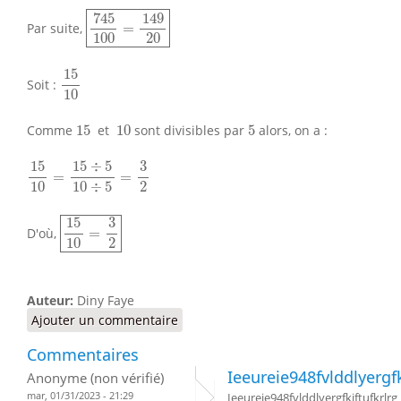
745
100
=
149
20
745
149
Par suite,
=
100
20
15
10
15
Soit :
10
15
10
5
Comme
15
et
10
sont divisibles par
5
alors, on a :
15
10
=
15
÷
5
10
÷
5
=
3
2
15
15
÷
5
3
=
=
2
10
10
÷
5
15
10
=
3
2
15
3
D'où,
=
2
10
Auteur:
Diny Faye
Ajouter un commentaire
Commentaires
Ieeureie948fvlddlyergfk
Anonyme (non vérifié)
mar, 01/31/2023 - 21:29
Ieeureie948fvlddlyergfkiftufkrlrg