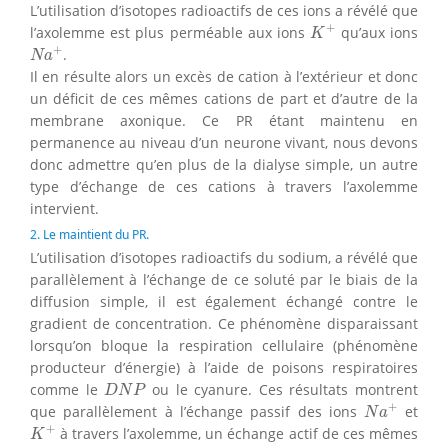
L’utilisation d’isotopes radioactifs de ces ions a révélé que
K
+
+
l’axolemme est plus perméable aux ions
qu’aux ions
K
N
a
+
+
.
N
a
Il en résulte alors un excès de cation à l’extérieur et donc
un déficit de ces mêmes cations de part et d’autre de la
membrane axonique. Ce PR étant maintenu en
permanence au niveau d’un neurone vivant, nous devons
donc admettre qu’en plus de la dialyse simple, un autre
type d’échange de ces cations à travers l’axolemme
intervient.
2. Le maintient du PR.
L’utilisation d’isotopes radioactifs du sodium, a révélé que
parallèlement à l’échange de ce soluté par le biais de la
diffusion simple, il est également échangé contre le
gradient de concentration. Ce phénomène disparaissant
lorsqu’on bloque la respiration cellulaire (phénomène
producteur d’énergie) à l’aide de poisons respiratoires
D
N
P
comme le
ou le cyanure. Ces résultats montrent
D
N
P
N
a
+
+
que parallèlement à l’échange passif des ions
et
N
a
K
+
+
à travers l’axolemme, un échange actif de ces mêmes
K