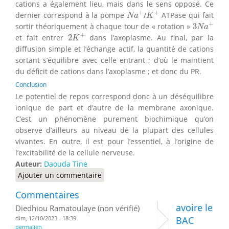
cations a également lieu, mais dans le sens opposé. Ce
N
a
+
K
+
+
+
dernier correspond à la pompe
/
ATPase qui fait
N
a
K
3
N
a
+
+
sortir théoriquement à chaque tour de « rotation »
3
N
a
2
K
+
+
et fait entrer
2
dans l’axoplasme. Au final, par la
K
diffusion simple et l’échange actif, la quantité de cations
sortant s’équilibre avec celle entrant ; d’où le maintient
du déficit de cations dans l’axoplasme ; et donc du PR.
Conclusion
Le potentiel de repos correspond donc à un déséquilibre
ionique de part et d’autre de la membrane axonique.
C’est un phénomène purement biochimique qu’on
observe d’ailleurs au niveau de la plupart des cellules
vivantes. En outre, il est pour l’essentiel, à l’origine de
l’excitabilité de la cellule nerveuse.
Auteur:
Daouda Tine
Ajouter un commentaire
Commentaires
avoire le
Diedhiou Ramatoulaye (non vérifié)
dim, 12/10/2023 - 18:39
BAC
permalien