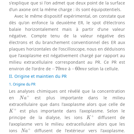
s’explique que si l’on admet que deux point de la surface
d’un axone ont la même charge : ils sont équipotentiels.
Avec le même dispositif expérimental, on constate que
dès qu’on enfonce la deuxième ER, le spot d’électrons
balaie horizontalement mais à partir d’une valeur
négative. Compte tenu de la valeur négative des
électrons et du branchement conventionnel des ER aux
plaques horizontales de l’oscilloscope, nous en déduisons
que l’axoplasme est négativement chargé par rapport au
milieu extracellulaire correspondant au PR. Ce PR est
–
70
m
v
–
60
m
v
environ de l’ordre de
–
70
à
–
60
selon la cellule.
m
v
m
v
II. Origine et maintien du PR
1. Origine du PR
Les analyses chimiques ont révélé que la concentration
N
a
+
+
en
est plus importante dans le milieu
N
a
extracellulaire que dans l’axoplasme alors que celle de
K
+
+
est plus importante dans l’axoplasme. Selon le
K
K
+
+
principe de la dialyse, les ions
diffusent de
K
l’axoplasme vers le milieu extracellulaire alors que les
N
a
+
+
ions
diffusent de l’extérieur vers l’axoplasme.
N
a