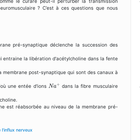
mme le curare peut-il perturber la transmission
 neuromusculaire ? C’est à ces questions que nous
brane pré-synaptique déclenche la succession des
entraine la libération d'acétylcholine dans la fente
e la membrane post-synaptique qui sont des canaux à
N
a
+
+
'où une entée d'ions
dans la fibre musculaire
N
a
choline.
line est réabsorbée au niveau de la membrane pré-
 l'influx nerveux