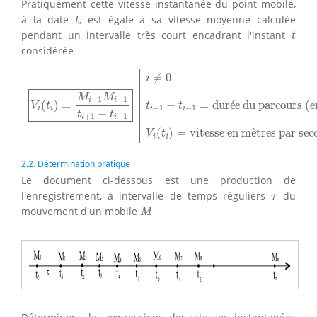
Pratiquement cette vitesse instantanée du point mobile,
t
à la date
, est égale à sa vitesse moyenne calculée
t
t
pendant un intervalle très court encadrant l'instant
t
considérée
i
≠
0
V
i
(
t
i
)
=
M
i
−
1
M
i
+
1
t
i
+
1
−
t
i
−
1
t
i
+
1
−
t
i
−
1
=
durée du parcou
≠
0
i
M
M
−
1
+
1
i
i
(
)
=
−
=
dur
é
e du parcours (e
V
t
t
t
+
1
−
1
i
i
i
i
−
t
t
+
1
−
1
i
i
(
)
=
vitesse en m
è
tres par se
V
t
i
i
2.2. Détermination pratique
Le document ci-dessous est une production de
τ
l'enregistrement, à intervalle de temps réguliers
du
τ
M
mouvement d'un mobile
M