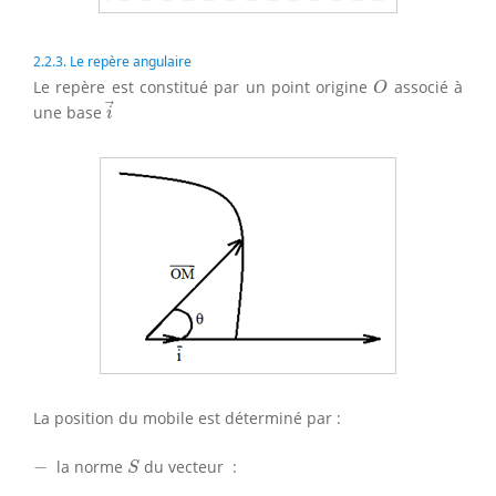
2.2.3. Le repère angulaire
O
Le repère est constitué par un point origine
associé à
O
i
→
une base
i
La position du mobile est déterminé par :
S
−
−
la norme
du vecteur :
S