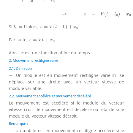
−
−
t
t
t
t
0
0
⇒
=
(
−
)
+
x
V
t
t
x
0
0
x
=
V
(
t
−
0
)
+
x
0
t
0
=
0
Si
=
0
alors,
=
(
−
0
)
+
t
x
V
t
x
0
0
x
=
V
t
+
x
0
Par suite,
=
+
x
V
t
x
0
x
Ainsi,
est une fonction affine du temps
x
2. Mouvement rectiligne varié
2.1. Définition
−
−
Un mobile est en mouvement rectiligne varié s'il se
déplace sur une droite avec un vecteur vitesse de
module variable.
2.2. Mouvement accéléré et mouvement décéléré
Le mouvement est accéléré si le module du vecteur
vitesse croit ; le mouvement est décéléré ou retardé si le
module du vecteur vitesse décroit.
Remarque :
−
−
Un mobile est en mouvement rectiligne accéléré si le