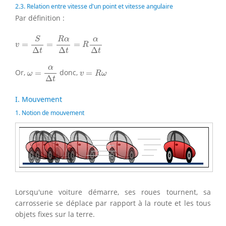
2.3. Relation entre vitesse d'un point et vitesse angulaire
Par définition :
v
=
S
Δ
t
=
R
α
Δ
t
=
R
α
Δ
t
S
R
α
α
=
=
=
v
R
Δ
Δ
Δ
t
t
t
ω
=
α
Δ
t
v
=
R
ω
α
Or,
=
donc,
=
ω
v
R
ω
Δ
t
I. Mouvement
1. Notion de mouvement
Lorsqu'une voiture démarre, ses roues tournent, sa
carrosserie se déplace par rapport à la route et les tous
objets fixes sur la terre.