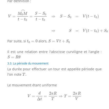
Par définition :
V
=
M
0
M
⌢
t
−
t
0
=
S
−
S
0
t
−
t
0
⇒
S
−
S
0
=
V
(
t
−
t
0
)
⇒
S
=
V
(
t
−
t
0
)
+
S
0
⌢
−
S
S
M
M
0
0
=
=
⇒
−
=
(
−
)
V
S
S
V
t
t
0
0
−
−
t
t
t
t
0
0
⇒
=
(
−
)
+
S
V
t
t
S
0
0
S
=
V
t
+
S
0
t
0
=
0
Par suite, si
=
0
alors,
=
+
t
S
V
t
S
0
0
Il est une relation entre l'abscisse curviligne et l'angle :
S
=
R
θ
=
S
R
θ
3.3. La période du mouvement
La durée pour effectuer un tour est appelée période que
T
.
l'on note
.
T
Le mouvement étant uniforme
V
=
d
Δ
t
=
2
π
R
T
⇒
T
=
2
π
R
V
2
2
d
π
R
π
R
=
=
⇒
=
V
T
Δ
T
V
t