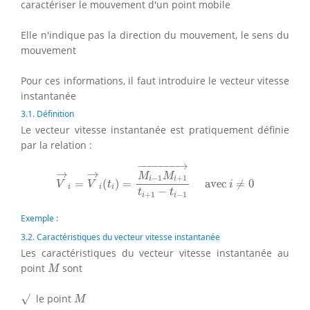
caractériser le mouvement d'un point mobile
Elle n'indique pas la direction du mouvement, le sens du
mouvement
Pour ces informations, il faut introduire le vecteur vitesse
instantanée
3.1. Définition
Le vecteur vitesse instantanée est pratiquement définie
par la relation :
V
→
i
=
V
→
i
(
t
i
)
=
M
i
−
1
M
i
+
1
→
t
i
+
1
−
t
i
−
1
avec
i
≠
0
−
−−−−−−
→
→
→
M
M
−
1
+
1
i
i
=
(
)
=
 avec 
≠
0
V
V
t
i
i
i
i
−
t
t
+
1
−
1
i
i
Exemple :
3.2. Caractéristiques du vecteur vitesse instantanée
Les caractéristiques du vecteur vitesse instantanée au
M
point
sont
M
√
M
√
le point
M