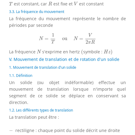
T
R
V
est constant, car
est fixe et
est constant
T
R
V
3.3. La fréquence du mouvement
La fréquence du mouvement représente le nombre de
périodes par seconde
N
=
1
T
ou
N
=
V
2
π
R
1
V
=
 ou 
=
N
N
2
T
π
R
(
H
z
)
N
La fréquence
s'exprime en hertz
(
symbole :
)
N
H
z
V. Mouvement de translation et de rotation d'un solide
1. Mouvement de translation d'un solide
1.1. Définition
Un solide (ou objet indéformable) effectue un
mouvement de translation lorsque n'importe quel
segment de ce solide se déplace en conservant sa
direction.
1.2. Les différents types de translation
La translation peut être :
−
−
rectiligne : chaque point du solide décrit une droite