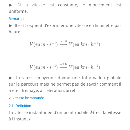
▸
▶
Si la vitesse est constante, le mouvement est
uniforme.
Remarque :
▸
▶
Il est fréquent d'exprimer une vitesse en kilomètre par
heure
V
(
en
m
⋅
s
−
1
)
⟶
×
3.6
V
(
en
k
m
⋅
h
−
1
)
×
3.6
−
1
−
1
(
en 
⋅
)
⟶
(
en 
⋅
)
V
m
s
V
k
m
h
V
(
en
m
⋅
s
−
1
)
⟵
÷
3.6
V
(
en
k
m
⋅
h
−
1
)
÷
3.6
−
1
−
1
(
en 
⋅
)
⟵
(
en 
⋅
)
V
m
s
V
k
m
h
▸
▶
La vitesse moyenne donne une information globale
sur le parcours mais ne permet pas de savoir comment il
a été : freinage, accélération, arrêt
2. Vitesse instantanée
2.1. Définition
M
La vitesse instantanée d'un point mobile
est la vitesse
M
t
à l'instant
t