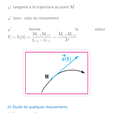
√
M
√
tangente à la trajectoire au point
M
√
√
Sens : celui du mouvement
√
√
Norme : la valeur
V
i
=
V
i
(
t
)
=
M
i
−
1
M
i
+
1
t
i
+
1
−
t
i
−
1
=
M
i
−
1
M
i
+
1
2
τ
M
M
M
M
−
1
+
1
−
1
+
1
i
i
i
i
=
(
)
=
=
V
V
t
i
i
2
−
τ
t
t
+
1
−
1
i
i
IV. Étude de quelques mouvements