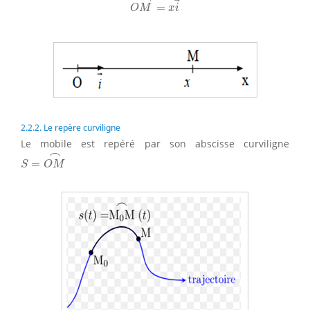
=
O
M
x
i
2.2.2. Le repère curviligne
Le mobile est repéré par son abscisse curviligne
S
=
O
M
⌢
⌢
=
S
O
M