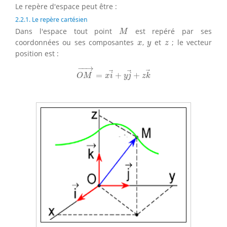
Le repère d'espace peut être :
2.2.1. Le repère cartésien
M
Dans l'espace tout point
est repéré par ses
M
x
y
z
coordonnées ou ses composantes
,
et
; le vecteur
x
y
z
position est :
O
M
→
=
x
i
→
+
y
j
→
+
z
k
→
−
−
→
=
+
+
O
M
x
i
y
j
z
k