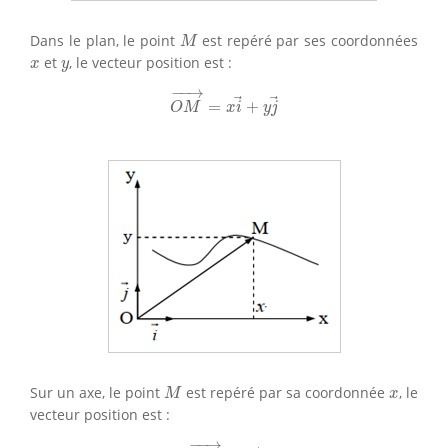
M
Dans le plan, le point
est repéré par ses coordonnées
M
x
y
et
, le vecteur position est :
x
y
O
M
→
=
x
i
→
+
y
j
→
−
−
→
=
+
O
M
x
i
y
j
M
x
Sur un axe, le point
est repéré par sa coordonnée
, le
M
x
vecteur position est :
O
M
→
=
x
i
→
−
−
→