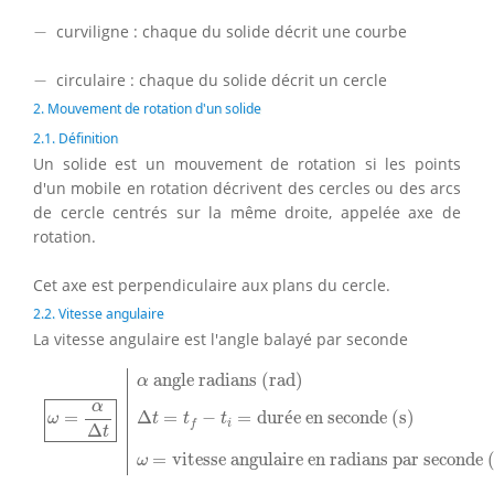
−
−
curviligne : chaque du solide décrit une courbe
−
−
circulaire : chaque du solide décrit un cercle
2. Mouvement de rotation d'un solide
2.1. Définition
Un solide est un mouvement de rotation si les points
d'un mobile en rotation décrivent des cercles ou des arcs
de cercle centrés sur la même droite, appelée axe de
rotation.
Cet axe est perpendiculaire aux plans du cercle.
2.2. Vitesse angulaire
La vitesse angulaire est l'angle balayé par seconde
α
angle radians (rad)
ω
=
α
Δ
t
Δ
t
=
t
f
−
t
i
=
durée en seconde 
 angle radians (rad)
α
α
=
Δ
=
−
=
dur
é
e en seconde (s)
ω
t
t
t
i
f
Δ
t
=
vitesse angulaire en radians par seconde 
ω