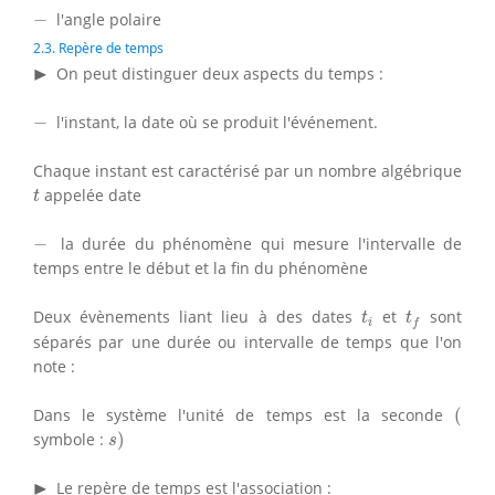
−
−
l'angle polaire
2.3. Repère de temps
▸
▶
On peut distinguer deux aspects du temps :
−
−
l'instant, la date où se produit l'événement.
Chaque instant est caractérisé par un nombre algébrique
t
appelée date
t
−
−
la durée du phénomène qui mesure l'intervalle de
temps entre le début et la fin du phénomène
t
i
t
f
Deux évènements liant lieu à des dates
et
sont
t
t
i
f
séparés par une durée ou intervalle de temps que l'on
note :
(
Dans le système l'unité de temps est la seconde
(
s
)
symbole :
)
s
▸
▶
Le repère de temps est l'association :