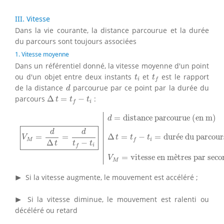
III. Vitesse
Dans la vie courante, la distance parcourue et la durée
du parcours sont toujours associées
1. Vitesse moyenne
Dans un référentiel donné, la vitesse moyenne d'un point
t
i
t
f
ou d'un objet entre deux instants
et
est le rapport
t
t
i
f
d
de la distance
parcourue par ce point par la durée du
d
Δ
t
=
t
f
−
t
i
parcours
Δ
=
−
:
t
t
t
i
f
d
=
distance parcourue (en m)
V
M
=
d
Δ
t
=
d
t
f
−
t
i
Δ
t
=
t
f
−
t
i
=
d
=
distance parcourue (en m)
d
d
d
=
=
Δ
=
−
=
dur
é
e du parcour
V
t
t
t
M
i
f
−
Δ
t
t
t
i
f
=
vitesse en m
è
tres par sec
V
M
▸
▶
Si la vitesse augmente, le mouvement est accéléré ;
▸
▶
Si la vitesse diminue, le mouvement est ralenti ou
décéléré ou retard