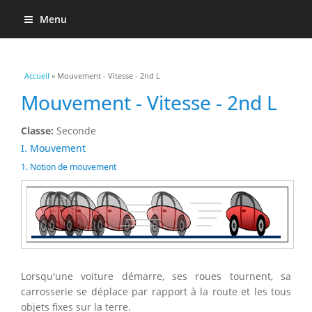
Menu
Vous êtes ici
Accueil
» Mouvement - Vitesse - 2nd L
Mouvement - Vitesse - 2nd L
Classe:
Seconde
I. Mouvement
1. Notion de mouvement
Lorsqu'une voiture démarre, ses roues tournent, sa
carrosserie se déplace par rapport à la route et les tous
objets fixes sur la terre.