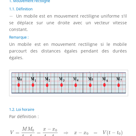
1. Mouvement rectiligne
1.1. Définition
−
−
Un mobile est en mouvement rectiligne uniforme s'il
se déplace sur une droite avec un vecteur vitesse
constant.
Remarque :
Un mobile est en mouvement rectiligne si le mobile
parcourt des distances égales pendant des durées
égales.
1.2. Loi horaire
Par définition :
V
=
M
M
0
t
−
t
0
=
x
−
x
0
t
−
t
0
⇒
x
−
x
0
=
V
(
t
−
t
0
)
⇒
x
=
V
(
t
−
t
0
)
+
x
0
−
x
x
M
M
0
0
=
=
⇒
−
=
(
−
)
V
x
x
V
t
t
0
0