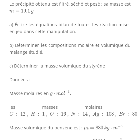
Le précipité obtenu est filtré, séché et pesé ; sa masse est
m
=
19.1
g
=
19.1
m
g
a) Écrire les équations-bilan de toutes les réaction mises
en jeu dans cette manipulation.
b) Déterminer les compositions molaire et volumique du
mélange étudié.
c) Déterminer la masse volumique du styrène
Données :
g
⋅
m
o
l
−
1
−
1
Masse molaires en
⋅
,
g
m
o
l
les masses molaires :
C
:
12
,
H
:
1
,
O
:
16
,
N
:
14
,
A
g
:
108
,
B
r
:
80
:
12
,
:
1
,
:
16
,
:
14
,
:
108
,
:
80
C
H
O
N
A
g
B
r
μ
b
=
880
k
g
⋅
m
−
3
−
3
Masse volumique du benzène est :
=
880
⋅
μ
k
g
m
b
μ
B
r
2
=
3250
k
g
⋅
m
−
3
−
3