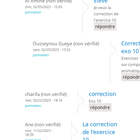
Élève
Al Amine (non vérifié)
dim, 02/05/2023 - 15:05
Je veux la
permalien
correction de
l'exercice 10
répondre
Correc
Ousseynou Gueye (non vérifié)
sam, 02/25/2023 - 13:32
exo 10
permalien
Exercices 
sur comp
aromatiq
répond
correction
charifa (non vérifié)
mer, 02/22/2023 - 18:16
Exo 10
permalien
répondre
La correction
Ane (non vérifié)
mer, 11/22/2023 -
de l'exercice
18:39
10
permalien