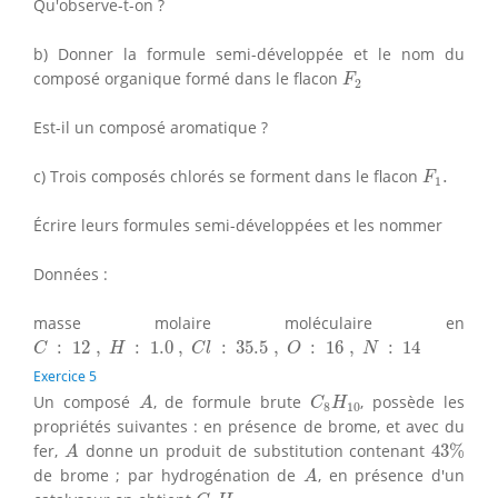
Qu'observe-t-on ?
b) Donner la formule semi-développée et le nom du
F
2
composé organique formé dans le flacon
F
2
Est-il un composé aromatique ?
F
1
.
c) Trois composés chlorés se forment dans le flacon
.
F
1
Écrire leurs formules semi-développées et les nommer
Données :
masse molaire moléculaire en
C
:
12
,
H
:
1.0
,
C
l
:
35.5
,
O
:
16
,
N
:
14
:
12
,
:
1.0
,
:
35.5
,
:
16
,
:
14
C
H
C
l
O
N
Exercice 5
A
C
8
H
10
Un composé
, de formule brute
, possède les
A
C
H
8
10
propriétés suivantes : en présence de brome, et avec du
43
%
A
fer,
donne un produit de substitution contenant
43
%
A
A
de brome ; par hydrogénation de
, en présence d'un
A
C
8
H
16