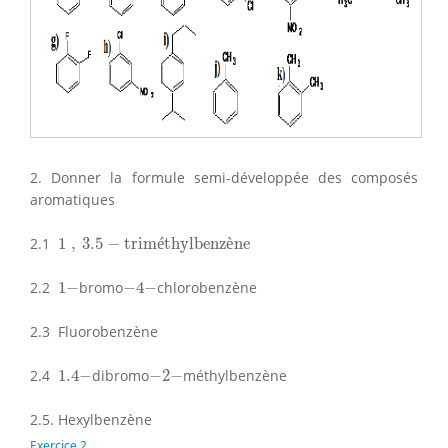
2. Donner la formule semi-développée des composés
aromatiques
1
,
3.5
−
triméthylbenzène
2.1
1
,
3.5
−
trim
é
thylbenz
è
ne
−
4
−
1
−
2.2
1
−
bromo
−
4
−
chlorobenzène
2.3 Fluorobenzène
1.4
−
−
2
−
2.4
1.4
−
dibromo
−
2
−
méthylbenzène
2.5. Hexylbenzène
Exercice 2