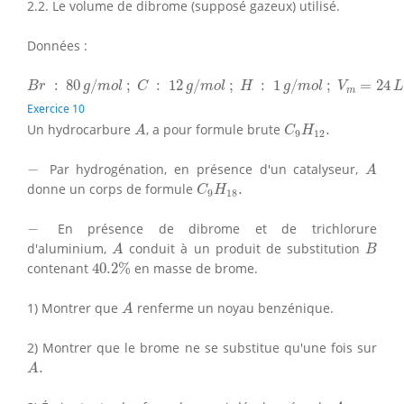
2.2. Le volume de dibrome (supposé gazeux) utilisé.
Données :
B
r
:
80
g
/
m
o
l
;
C
:
12
g
/
m
o
l
;
H
:
1
g
/
m
o
l
;
V
m
=
24
L
/
m
o
l
:
80
/
;
:
12
/
;
:
1
/
;
=
24
B
r
g
m
o
l
C
g
m
o
l
H
g
m
o
l
V
L
m
Exercice 10
A
C
9
H
12
.
Un hydrocarbure
, a pour formule brute
.
A
C
H
9
12
A
−
−
Par hydrogénation, en présence d'un catalyseur,
A
C
9
H
18
.
donne un corps de formule
.
C
H
9
18
−
−
En présence de dibrome et de trichlorure
A
B
d'aluminium,
conduit à un produit de substitution
A
B
40.2
%
contenant
40.2
%
en masse de brome.
A
1) Montrer que
renferme un noyau benzénique.
A
2) Montrer que le brome ne se substitue qu'une fois sur
A
.
.
A
A
.