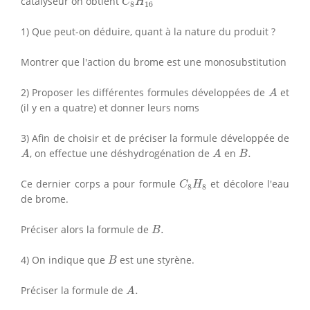
catalyseur on obtient
C
H
8
16
1) Que peut-on déduire, quant à la nature du produit ?
Montrer que l'action du brome est une monosubstitution
A
2) Proposer les différentes formules développées de
et
A
(il y en a quatre) et donner leurs noms
3) Afin de choisir et de préciser la formule développée de
A
A
B
.
, on effectue une déshydrogénation de
en
.
A
A
B
C
8
H
8
Ce dernier corps a pour formule
et décolore l'eau
C
H
8
8
de brome.
B
.
Préciser alors la formule de
.
B
B
4) On indique que
est une styrène.
B
A
.
Préciser la formule de
.
A