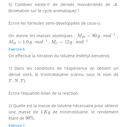
A
.
5) Combien existe-il de dérivés monobromés de
.
A
(bromation sur le cycle aromatique) ?
Écrire les formules semi-développées de ceux-ci.
M
B
r
=
80
g
⋅
m
o
l
−
1
−
1
On donne les masses atomiques :
=
80
⋅
;
M
g
m
o
l
B
r
M
H
=
1.0
g
⋅
m
o
l
−
1
M
C
=
12
g
⋅
m
o
l
−
1
−
1
−
1
=
1.0
⋅
;
=
12
⋅
M
g
m
o
l
M
g
m
o
l
H
C
Exercice 6
On effectue la nitration du toluène (méthyl-benzène).
1) Dans les conditions de l'expérience on obtient un
dérivé nitré, le trinitrotoluène (connu sous le nom de
T
.
N
.
T
.
.
).
T
N
T
Écrire l'équation-bilan de la réaction.
2) Quelle est la masse de toluène nécessaire pour obtenir
1
K
g
une masse de
1
de trinitrotoluène, le rendement
K
g
90
%
.
étant de
90
%
.
Exercice 7