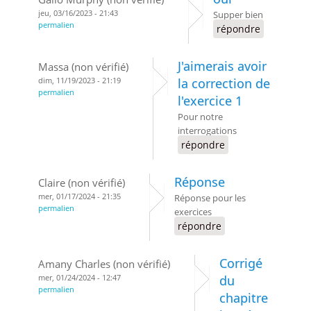
jeu, 03/16/2023 - 21:43
Supper bien
permalien
répondre
J'aimerais avoir
Massa (non vérifié)
dim, 11/19/2023 - 21:19
la correction de
permalien
l'exercice 1
Pour notre
interrogations
répondre
Réponse
Claire (non vérifié)
mer, 01/17/2024 - 21:35
Réponse pour les
permalien
exercices
répondre
Corrigé
Amany Charles (non vérifié)
mer, 01/24/2024 - 12:47
du
permalien
chapitre