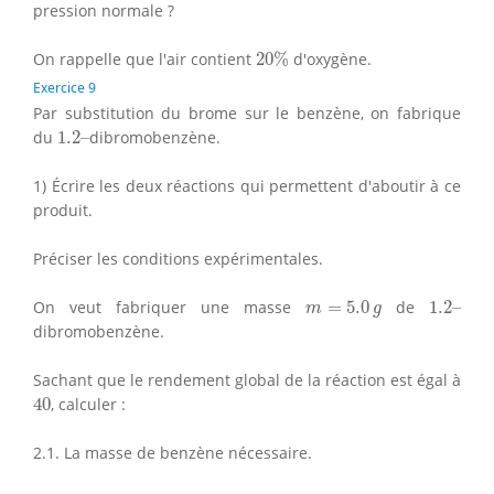
pression normale ?
20
%
On rappelle que l'air contient
20
%
d'oxygène.
Exercice 9
Par substitution du brome sur le benzène, on fabrique
1.2
–
du
1.2
–
dibromobenzène.
1) Écrire les deux réactions qui permettent d'aboutir à ce
produit.
Préciser les conditions expérimentales.
m
=
5.0
g
1.2
–
On veut fabriquer une masse
=
5.0
de
1.2
–
m
g
dibromobenzène.
Sachant que le rendement global de la réaction est égal à
40
40
, calculer :
2.1. La masse de benzène nécessaire.