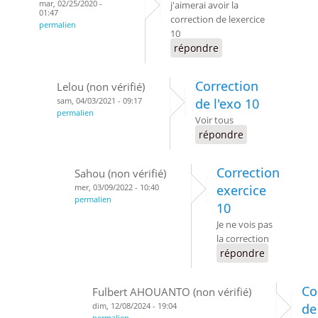
mar, 02/25/2020 -
j'aimerai avoir la
01:47
correction de lexercice
permalien
10
répondre
Correction
Lelou (non vérifié)
sam, 04/03/2021 - 09:17
de l'exo 10
permalien
Voir tous
répondre
Correction
Sahou (non vérifié)
mer, 03/09/2022 - 10:40
exercice
permalien
10
Je ne vois pas
la correction
répondre
Co
Fulbert AHOUANTO (non vérifié)
dim, 12/08/2024 - 19:04
de
permalien