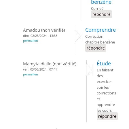
benzène
Corrigé
répondre
Comprendre
Amadou (non vérifié)
dim, 02/25/2024 - 13:58
Correction
permalien
chapitre benzène
répondre
Étude
Mamyta diallo (non vérifié)
ven, 03/08/2024 - 07:41
En faisant
permalien
des
exercices
voir les
corrections
et
apprendre
les cours
répondre