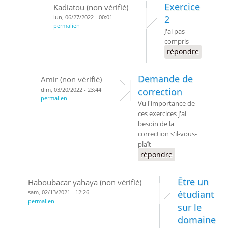
Exercice
Kadiatou (non vérifié)
lun, 06/27/2022 - 00:01
2
permalien
J'ai pas
compris
répondre
Demande de
Amir (non vérifié)
dim, 03/20/2022 - 23:44
correction
permalien
Vu l'importance de
ces exercices j'ai
besoin de la
correction s'il-vous-
plaît
répondre
Être un
Haboubacar yahaya (non vérifié)
sam, 02/13/2021 - 12:26
étudiant
permalien
sur le
domaine