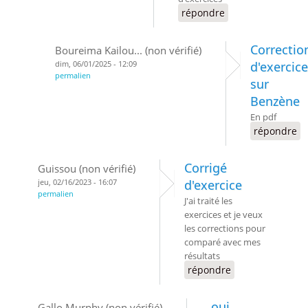
répondre
Correctio
Boureima Kailou... (non vérifié)
dim, 06/01/2025 - 12:09
d'exercic
permalien
sur
Benzène
En pdf
répondre
Corrigé
Guissou (non vérifié)
jeu, 02/16/2023 - 16:07
d'exercice
permalien
J'ai traité les
exercices et je veux
les corrections pour
comparé avec mes
résultats
répondre
oui
Gallo Murphy (non vérifié)