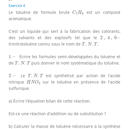
Exercice 4
C
7
H
8
Le toluène de formule brute
est un composé
C
H
7
8
aromatique.
C'est un liquide qui sert à la fabrication des colorants,
2
,
4
,
6
−
des solvants et des explosifs tel que le
2
,
4
,
6
−
T
.
N
.
T
.
trinitrotoluène connu sous le nom de
.
.
.
T
N
T
1
−
1
−
Écrire les formules semi-développées du toluène et
T
.
N
.
T
de
.
.
puis donner le nom systématique du toluène.
T
N
T
T
.
N
.
T
2
−
2
−
Le
.
.
est synthétisé par action de l'acide
T
N
T
H
N
O
3
nitrique
sur le toluène en présence de l'acide
H
N
O
3
sulfurique.
a) Écrire l'équation bilan de cette réaction.
Est-ce une réaction d'addition ou de substitution ?
b) Calculer la masse de toluène nécessaire à la synthèse