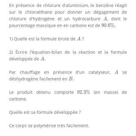
En présence de chlorure d'aluminium, le benzène réagit
sur le chloroéthane pour donner un dégagement de
A
chlorure d'hydrogène et un hydrocarbure
, dont le
A
90.6
%
.
pourcentage massique en en carbone est de
90.6
%
.
A
1) Quelle est la formule brute de
?
A
2) Écrire l'équation-bilan de la réaction et la formule
A
.
développée de
.
A
A
Par chauffage en présence d'un catalyseur,
se
A
B
.
déshydrogène facilement en
.
B
92.3
%
Le produit obtenu comporte
92.3
%
(en masse) de
carbone.
Quelle est sa formule développée ?
Ce corps se polymérise très facilement.