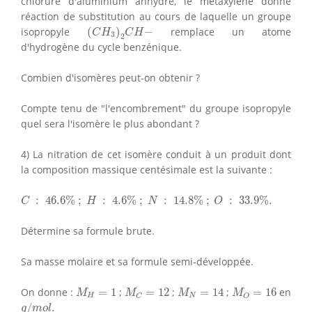
chlorure d'aluminium anhydre, le metaxylène donne
réaction de substitution au cours de laquelle un groupe
(
C
H
3
)
2
C
H
−
isopropyle
(
)
−
remplace un atome
C
H
C
H
3
2
d'hydrogène du cycle benzénique.
Combien d'isomères peut-on obtenir ?
Compte tenu de "l'encombrement" du groupe isopropyle
quel sera l'isomère le plus abondant ?
4) La nitration de cet isomère conduit à un produit dont
la composition massique centésimale est la suivante :
C
:
46.6
%
;
H
:
4.6
%
;
N
:
14.8
%
;
O
:
33.9
%
.
:
46.6
%
;
:
4.6
%
;
:
14.8
%
;
:
33.9
%
.
C
H
N
O
Détermine sa formule brute.
Sa masse molaire et sa formule semi-développée.
M
H
=
1
M
C
=
12
M
N
=
14
M
O
=
16
On donne :
=
1
;
=
12
;
=
14
;
=
16
en
M
M
M
M
H
N
C
O
g
/
m
o
l
.
/
.
g
m
o
l