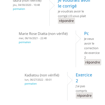
je voudrais avoir
laura (non vérifié)
jeu, 04/30/2020 - 10:48
le corrigé
permalien
je voudrais avoir le
corrigé s'il vous plait
répondre
Pc
Marie Rose Diatta (non vérifié)
mer, 06/16/2021 - 22:48
Je veux
permalien
avoir le
correction
de exercice
2
répondre
Exercice
Kadiatou (non vérifié)
lun, 06/27/2022 - 00:01
2
permalien
J'ai pas
compris
répondre