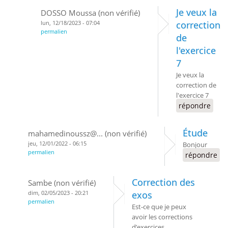
Je veux la
DOSSO Moussa (non vérifié)
lun, 12/18/2023 - 07:04
correction
permalien
de
l'exercice
7
Je veux la
correction de
l'exercice 7
répondre
Étude
mahamedinoussz@... (non vérifié)
jeu, 12/01/2022 - 06:15
Bonjour
permalien
répondre
Correction des
Sambe (non vérifié)
dim, 02/05/2023 - 20:21
exos
permalien
Est-ce que je peux
avoir les corrections
d’exercices