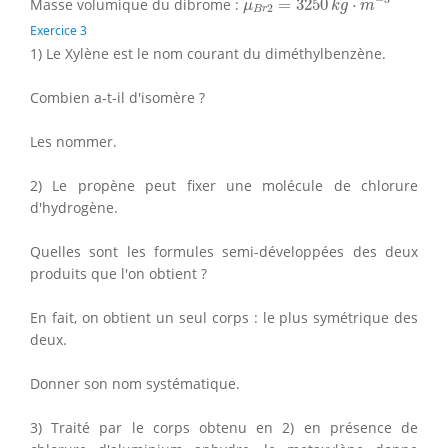
Masse volumique du dibrome :
=
3250
⋅
μ
k
g
m
2
B
r
Exercice 3
1) Le Xylène est le nom courant du diméthylbenzène.
Combien a-t-il d'isomère ?
Les nommer.
2) Le propène peut fixer une molécule de chlorure
d'hydrogène.
Quelles sont les formules semi-développées des deux
produits que l'on obtient ?
En fait, on obtient un seul corps : le plus symétrique des
deux.
Donner son nom systématique.
3) Traité par le corps obtenu en 2) en présence de