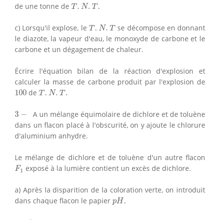
T
.
N
.
T
.
de une tonne de
.
.
.
T
N
T
T
.
N
.
T
c) Lorsqu'il explose, le
.
.
se décompose en donnant
T
N
T
le diazote, la vapeur d'eau, le monoxyde de carbone et le
carbone et un dégagement de chaleur.
Écrire l'équation bilan de la réaction d'explosion et
calculer la masse de carbone produit par l'explosion de
T
.
N
.
T
.
100
100
de
.
.
.
T
N
T
3
−
3
−
A un mélange équimolaire de dichlore et de toluène
dans un flacon placé à l'obscurité, on y ajoute le chlorure
d'aluminium anhydre.
Le mélange de dichlore et de toluène d'un autre flacon
F
1
exposé à la lumière contient un excès de dichlore.
F
1
a) Après la disparition de la coloration verte, on introduit
p
H
.
dans chaque flacon le papier
.
p
H