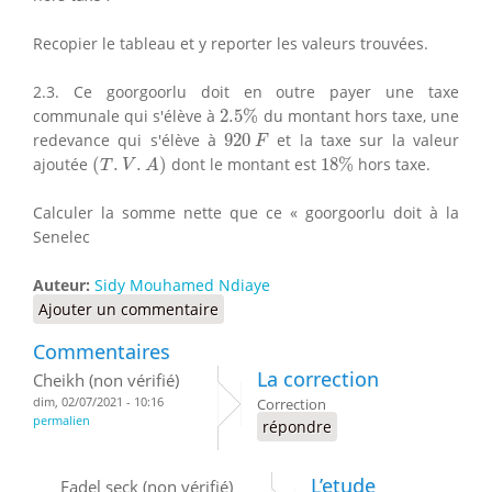
Recopier le tableau et y reporter les valeurs trouvées.
2.3. Ce goorgoorlu doit en outre payer une taxe
2.5
%
communale qui s'élève à
2.5
%
du montant hors taxe, une
920
F
redevance qui s'élève à
920
et la taxe sur la valeur
F
(
T
.
V
.
A
)
18
%
ajoutée
(
.
.
)
dont le montant est
18
%
hors taxe.
T
V
A
Calculer la somme nette que ce « goorgoorlu doit à la
Senelec
Auteur:
Sidy Mouhamed Ndiaye
Ajouter un commentaire
Commentaires
La correction
Cheikh (non vérifié)
dim, 02/07/2021 - 10:16
Correction
permalien
répondre
L’etude
Fadel seck (non vérifié)