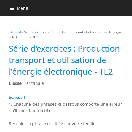
Menu
Vous êtes ici
Accueil
» Série d'exercices : Production transport et utilisation de l'énergie
électronique - TL2
Série d'exercices : Production
transport et utilisation de
l'énergie électronique - TL2
Classe:
Terminale
Exercice 1
1. Chacune des phrases ci-dessous comporte une erreur
qu'il vous faut rectifier.
Recopier la phrase rectifiée sur votre feuille.