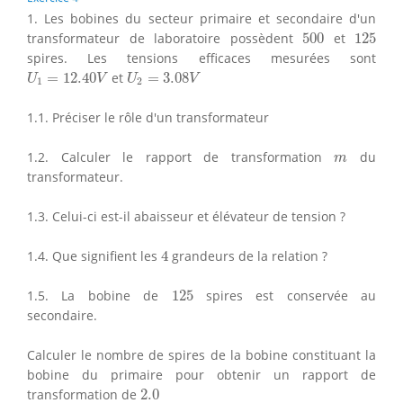
1. Les bobines du secteur primaire et secondaire d'un
500
125
transformateur de laboratoire possèdent
500
et
125
spires. Les tensions efficaces mesurées sont
U
1
=
12.40
V
U
2
=
3.08
V
=
12.40
et
=
3.08
U
V
U
V
1
2
1.1. Préciser le rôle d'un transformateur
m
1.2. Calculer le rapport de transformation
du
m
transformateur.
1.3. Celui-ci est-il abaisseur et élévateur de tension ?
4
1.4. Que signifient les
4
grandeurs de la relation ?
125
1.5. La bobine de
125
spires est conservée au
secondaire.
Calculer le nombre de spires de la bobine constituant la
bobine du primaire pour obtenir un rapport de
2.0
transformation de
2.0