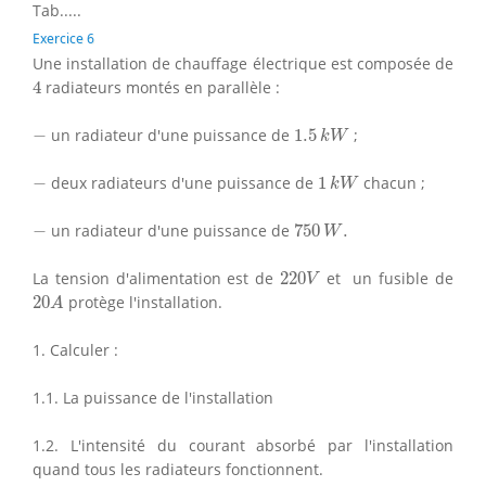
Tab.....
Exercice 6
Une installation de chauffage électrique est composée de
4
4
radiateurs montés en parallèle :
1.5
k
W
−
−
un radiateur d'une puissance de
1.5
;
k
W
1
k
W
−
−
deux radiateurs d'une puissance de
1
chacun ;
k
W
750
W
.
−
−
un radiateur d'une puissance de
750
.
W
220
V
La tension d'alimentation est de
220
et un fusible de
V
20
A
20
protège l'installation.
A
1. Calculer :
1.1. La puissance de l'installation
1.2. L'intensité du courant absorbé par l'installation
quand tous les radiateurs fonctionnent.