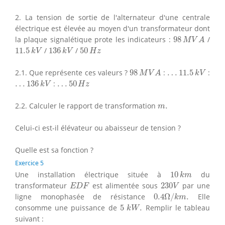
2. La tension de sortie de l'alternateur d'une centrale
électrique est élevée au moyen d'un transformateur dont
98
M
V
A
la plaque signalétique prote les indicateurs :
98
/
M
V
A
11.5
k
V
136
k
V
50
H
z
11.5
/
136
/
50
k
V
k
V
H
z
98
M
V
A
…
11.5
k
V
2.1. Que représente ces valeurs ?
98
:
…
11.5
:
M
V
A
k
V
…
136
k
V
…
50
H
z
…
136
:
…
50
k
V
H
z
m
.
2.2. Calculer le rapport de transformation
.
m
Celui-ci est-il élévateur ou abaisseur de tension ?
Quelle est sa fonction ?
Exercice 5
10
k
m
Une installation électrique située à
10
du
k
m
E
D
F
230
V
transformateur
est alimentée sous
230
par une
E
D
F
V
0.4
Ω
/
k
m
.
ligne monophasée de résistance
0.4
Ω
/
.
Elle
k
m
5
k
W
.
consomme une puissance de
5
.
Remplir le tableau
k
W
suivant :