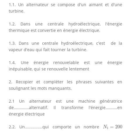
1.1. Un alternateur se compose d'un aimant et d'une
turbine.
1.2. Dans une centrale hydroélectrique, l'énergie
thermique est convertie en énergie électrique.
1.3. Dans une centrale hydroélectrique, c'est de la
vapeur d'eau qui fait tourner la turbine.
1.4. Une énergie renouvelable est une énergie
inépuisable, qui se renouvelle lentement
2. Recopier et compléter les phrases suivantes en
soulignant les mots manquants.
2.1 Un alternateur est une machine génératrice
de.............alternatif. Il transforme l'énergie..........en
énergie électrique
N
1
=
200
2.2. Un...............qui comporte un nombre
=
200
N
1
N
2
=
600