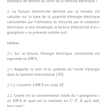
élévateur de tension au sortir de la centrale électrique ?
2. La facture d'électricité délivrée par la Senelec est
calculée sur la base de la quantité d'énergie électrique
consommée par l'utilisateur et mesurée par le compteur
électrique. A titre d'exemple, la facture d'électricité d'un «
goorgoorlu » se présente comme suit :
tableau
2.1. Sur la facture, l'énergie électrique consommée est
k
W
h
.
exprimée en
.
k
W
h
2.1. Rappeler le nom et le symbole de l'unité d'énergie
(
S
I
)
dans le Système International
(
)
S
I
1
k
W
h
S
I
.
2.1.2. Convertir
1
en unité
.
k
W
h
S
I
2.2. Quelle est la consommation totale du « goorgoorlu »
k
W
h
C
.
F
.
A
en
et quel est le montant en
.
.
qu'il doit,
k
W
h
C
F
A
hors taxe ?