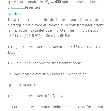
spires au primaire et
=
600
spires au secondaire est
N
2
un............de tension
Exercice 2
1. La tension de sortie de l'alternateur d'une centrale
électrique est élevée au moyen d'un transformateur dont
la plaque signalétique prote les indicateurs :
98
M
V
A
/
11.5
k
V
/
136
k
V
/
50
H
z
98
/
11.5
/
136
/
50
M
V
A
k
V
k
V
H
z
98
M
V
A
k
V
k
V
1.1. Que représentent ces valeurs ?
98
:
:
:
M
V
A
k
V
k
V
H
z
:
H
z
m
.
1.2. Calculer le rapport de transformation
.
m
Celui-ci est-il élévateur ou abaisseur de tension ?
Quel est sa fonction ?
I
1
I
1.3. Calculer les intensités
et
I
I
1
2. Pour chaque situation, indiquer si le transformateur