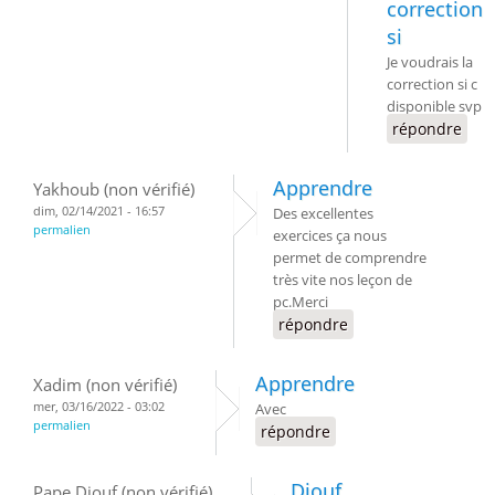
correction
si
Je voudrais la
correction si c
disponible svp
répondre
Apprendre
Yakhoub (non vérifié)
dim, 02/14/2021 - 16:57
Des excellentes
permalien
exercices ça nous
permet de comprendre
très vite nos leçon de
pc.Merci
répondre
Apprendre
Xadim (non vérifié)
mer, 03/16/2022 - 03:02
Avec
permalien
répondre
Diouf
Pape Diouf (non vérifié)