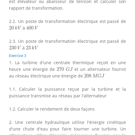
est élévateur ou abaisseur de tension et calculer son
rapport de transformation.
2.2. Un poste de transformation électrique est passé de
20
k
V
400
V
20
à
400
k
V
V
2.3. Un poste de transformation électrique est passé de
230
V
23
k
V
230
à
23
V
k
V
Exercice 3
1. La turbine d'une centrale thermique reçoit en une
270
G
J
heure une énergie de
270
et un alternateur fournit
G
J
208
M
G
J
au réseau électrique une énergie de
208
M
G
J
1.1. Calculer la puissance reçue par la turbine et la
puissance transmise au réseau par l'alternateur
1.2. Calculer le rendement de deux façons
2. Une centrale hydraulique utilise l'énergie cinétique
d'une chute d'eau pour faire tourner une turbine. Un