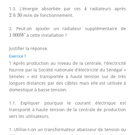
4
1.3. L'énergie absorbée par ces
4
radiateurs après
2
h
30
m
i
n
2
30
de fonctionnement.
h
m
i
n
2. Peut-on ajouter un radiateur supplémentaire de
1
000
W
1
000
à cette installation ?
W
Justifier la réponse.
Exercice 7
1 Après production au niveau de la centrale, l'électricité
fournie par la Société nationale d'électricité du Sénégal «
Senelec » est transportée à haute tension sur de très
longues distances par des câbles mais elle est utilisée à
domestique à basse tension.
1.1. Expliquer pourquoi le courant électrique est
transporté à haute tension de la centrale de production
vers les utilisateurs.
1. Utilise-t-on un transformateur abaisseur de tension ou