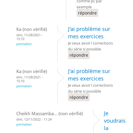
comme pc par
exemple
répondre
J'ai problème sur
Ka (non vérifié)
dim, 11/28/2021 -
mes exercices
15:10
Je veux avoir l corrections
permalien
du série si possible
répondre
J'ai problème sur
Ka (non vérifié)
dim, 11/28/2021 -
mes exercices
15:10
Je veux avoir l corrections
permalien
du série si possible
répondre
Je
Cheikh Massamba... (non vérifié)
dim, 12/11/2022 - 11:24
voudrais
permalien
la