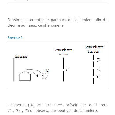
Dessiner et orienter le parcours de la lumière afin de
décrire au mieux ce phénomène
Exercice 6
(
A
)
L'ampoule
(
)
est branchée, prévoir par quel trou,
A
T
1
,
T
2
,
T
3
,
,
un observateur peut voir de la lumière.
T
T
T
1
2
3