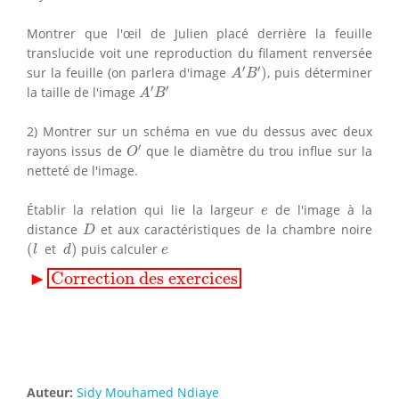
Montrer que l'œil de Julien placé derrière la feuille
translucide voit une reproduction du filament renversée
A
′
B
′
)
′
′
sur la feuille (on parlera d'image
)
, puis déterminer
A
B
A
′
B
′
′
′
la taille de l'image
A
B
2) Montrer sur un schéma en vue du dessus avec deux
O
′
′
rayons issus de
que le diamètre du trou influe sur la
O
netteté de l'image.
e
Établir la relation qui lie la largeur
de l'image à la
e
D
distance
et aux caractéristiques de la chambre noire
D
(
l
d
)
e
(
et
)
puis calculer
l
d
e
▸
Correction des exercices
▶
Correction des exercices
Auteur:
Sidy Mouhamed Ndiaye