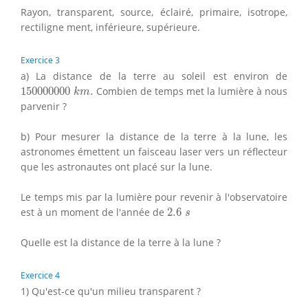
Rayon, transparent, source, éclairé, primaire, isotrope,
rectiligne ment, inférieure, supérieure.
Exercice 3
a) La distance de la terre au soleil est environ de
150000000
k
m
.
150000000
.
Combien de temps met la lumière à nous
k
m
parvenir ?
b) Pour mesurer la distance de la terre à la lune, les
astronomes émettent un faisceau laser vers un réflecteur
que les astronautes ont placé sur la lune.
Le temps mis par la lumière pour revenir à l'observatoire
2.6
s
est à un moment de l'année de
2.6
s
Quelle est la distance de la terre à la lune ?
Exercice 4
1) Qu'est-ce qu'un milieu transparent ?