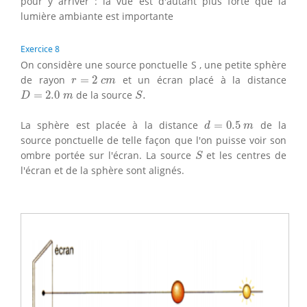
pour y arriver : la vue est d'autant plus forte que la
lumière ambiante est importante
Exercice 8
On considère une source ponctuelle S , une petite sphère
r
=
2
c
m
de rayon
=
2
et un écran placé à la distance
r
c
m
D
=
2.0
m
S
.
=
2.0
de la source
.
D
m
S
d
=
0.5
m
La sphère est placée à la distance
=
0.5
de la
d
m
source ponctuelle de telle façon que l'on puisse voir son
S
ombre portée sur l'écran. La source
et les centres de
S
l'écran et de la sphère sont alignés.