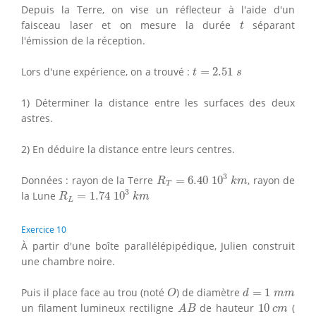
Depuis la Terre, on vise un réflecteur à l'aide d'un
t
faisceau laser et on mesure la durée
séparant
t
l'émission de la réception.
t
=
2.51
s
Lors d'une expérience, on a trouvé :
=
2.51
t
s
1) Déterminer la distance entre les surfaces des deux
astres.
2) En déduire la distance entre leurs centres.
R
T
=
6.40
10
3
k
m
3
Données : rayon de la Terre
=
6.40
10
, rayon de
R
k
m
T
R
L
=
1.74
10
3
k
m
3
la Lune
=
1.74
10
R
k
m
L
Exercice 10
À partir d'une boîte parallélépipédique, Julien construit
une chambre noire.
O
d
=
1
m
m
Puis il place face au trou (noté
) de diamètre
=
1
O
d
m
m
A
B
10
c
m
un filament lumineux rectiligne
de hauteur
10
(
A
B
c
m