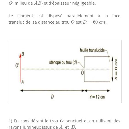
O
′
A
B
′
milieu de
) et d'épaisseur négligeable.
O
A
B
Le filament est disposé parallèlement à la face
O
D
=
60
c
m
.
translucide, sa distance au trou
est
=
60
.
O
D
c
m
O
1) En considérant le trou
ponctuel et en utilisant des
O
A
B
.
rayons lumineux issus de
et
.
A
B