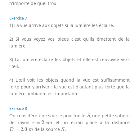
n'importe de quel trou.
Exercice 7
1) La vue arrive aux objets si la lumière les éclaire.
2) Si vous voyez vos pieds c'est qu'ils émettent de la
lumière.
3) La lumière éclaire les objets et elle est renvoyée vers
l'œil.
4) L'œil voit les objets quand la vue est suffisamment
forte pour y arriver : la vue est d'autant plus forte que la
lumière ambiante est importante.
Exercice 8
S
On considère une source ponctuelle
, une petite sphère
S
r
=
2
c
m
de rayon
=
2
et un écran placé à la distance
r
c
m
D
=
2.0
m
S
.
=
2.0
de la source
.
D
m
S