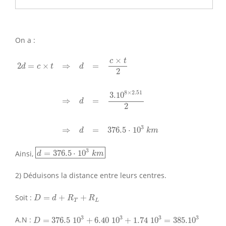
On a :
2
d
=
c
×
t
⇒
d
=
c
×
t
2
⇒
d
=
3.10
8
×
2.51
2
⇒
d
=
376.5
⋅
10
3
k
m
×
c
t
2
=
×
⇒
=
d
c
t
d
2
8
×
2.51
3.10
⇒
=
d
2
3
⇒
=
376.5
⋅
10
d
k
m
d
=
376.5
⋅
10
3
k
m
3
Ainsi,
=
376.5
⋅
10
d
k
m
2) Déduisons la distance entre leurs centres.
D
=
d
+
R
T
+
R
L
Soit :
=
+
+
D
d
R
R
T
L
D
=
376.5
10
3
+
6.40
10
3
+
1.74
10
3
=
385.10
3
3
3
3
3
A.N :
=
376.5
10
+
6.40
10
+
1.74
10
=
385.10
D