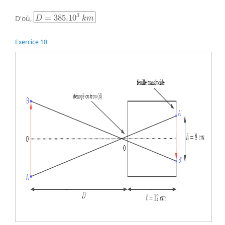
D
=
385.10
3
k
m
3
D'où,
=
385.10
D
k
m
Exercice 10