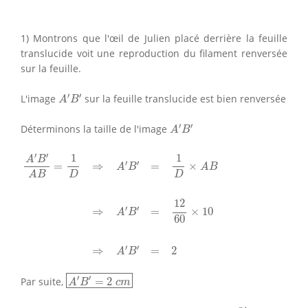
1) Montrons que l'œil de Julien placé derrière la feuille
translucide voit une reproduction du filament renversée
sur la feuille.
A
′
B
′
′
′
L'image
sur la feuille translucide est bien renversée
A
B
A
′
B
′
′
′
Déterminons la taille de l'image
A
B
A
′
B
′
A
B
=
1
D
⇒
A
′
B
′
=
1
D
×
A
B
⇒
A
′
B
′
=
12
60
×
10
⇒
A
′
B
′
=
2
′
′
1
1
A
B
′
′
=
⇒
=
×
A
B
A
B
D
D
A
B
12
′
′
⇒
=
×
10
A
B
60
′
′
⇒
=
2
A
B
A
′
B
′
=
2
c
m
′
′
Par suite,
=
2
A
B
c
m
O
′