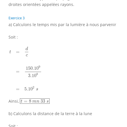
droites orientées appelées rayons.
Exercice 3
a) Calculons le temps mis par la lumière à nous parvenir
Soit :
t
=
d
c
=
150.10
9
3.10
8
=
5.10
2
s
d
=
t
c
9
150.10
=
8
3.10
2
=
5.10
s
t
=
8
m
n
33
s
Ainsi,
=
8
33
t
m
n
s
b) Calculons la distance de la terre à la lune
Soit :