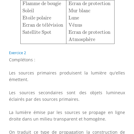
Flamme de bougie
Ecran de protection
Soleil
Mur blanc
Etoile polaire
Lune
Ecran de t
é
l
é
vision
V
é
nus
Satellite Spot
Ecran de protection
Atmosph
è
re
Exercice 2
Complétons :
Les sources primaires produisent la lumière qu'elles
émettent.
Les sources secondaires sont des objets lumineux
éclairés par des sources primaires.
La lumière émise par les sources se propage en ligne
droite dans un milieu transparent et homogène.
On traduit ce type de propagation la construction de