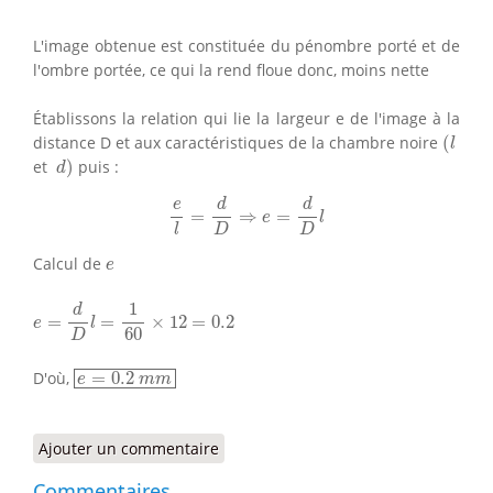
L'image obtenue est constituée du pénombre porté et de
l'ombre portée, ce qui la rend floue donc, moins nette
Établissons la relation qui lie la largeur e de l'image à la
(
l
distance D et aux caractéristiques de la chambre noire
(
l
d
)
et
)
puis :
d
e
l
=
d
D
⇒
e
=
d
D
l
d
d
e
=
⇒
=
e
l
D
D
l
e
Calcul de
e
e
=
d
D
l
=
1
60
×
12
=
0.2
1
d
=
=
×
12
=
0.2
e
l
60
D
e
=
0.2
m
m
D'où,
=
0.2
e
m
m
Ajouter un commentaire
Commentaires