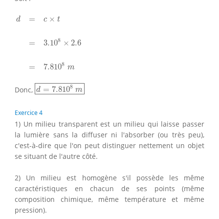
d
=
c
×
t
=
3.10
8
×
2.6
=
7.810
8
m
=
×
d
c
t
8
=
3.10
×
2.6
8
=
7.810
m
d
=
7.810
8
m
8
Donc,
=
7.810
d
m
Exercice 4
1) Un milieu transparent est un milieu qui laisse passer
la lumière sans la diffuser ni l'absorber (ou très peu),
c'est-à-dire que l'on peut distinguer nettement un objet
se situant de l'autre côté.
2) Un milieu est homogène s'il possède les même
caractéristiques en chacun de ses points (même
composition chimique, même température et même
pression).