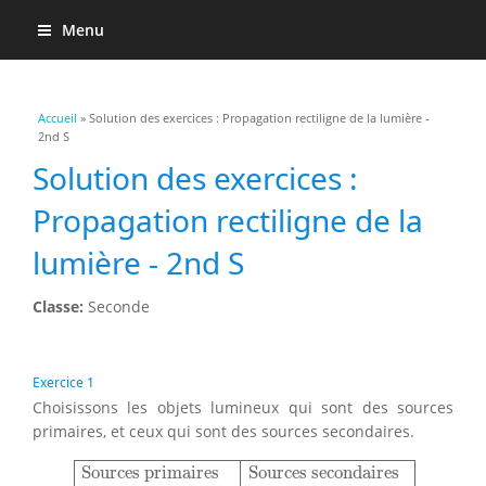
Menu
Vous êtes ici
Accueil
» Solution des exercices : Propagation rectiligne de la lumière -
2nd S
Solution des exercices :
Propagation rectiligne de la
lumière - 2nd S
Classe:
Seconde
Exercice 1
Choisissons les objets lumineux qui sont des sources
primaires, et ceux qui sont des sources secondaires.
Sources primaires
Sources secondaires
Flamme d
Sources primaires
Sources secondaires