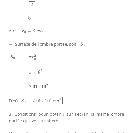
=
2
=
8
r
0
=
8
c
m
Ainsi,
=
8
r
c
m
0
S
0
−
−
Surface de l'ombre portée, soit :
S
0
S
0
=
π
r
0
2
=
π
×
8
2
=
2.01
⋅
10
2
2
=
S
π
r
0
0
2
=
×
8
π
2
=
2.01
⋅
10
S
0
=
2.01
⋅
10
2
c
m
2
2
2
D'où,
=
2.01
⋅
10
S
c
m
0
3) Conditions pour obtenir sur l'écran la même ombre
portée qu'avec la sphère :