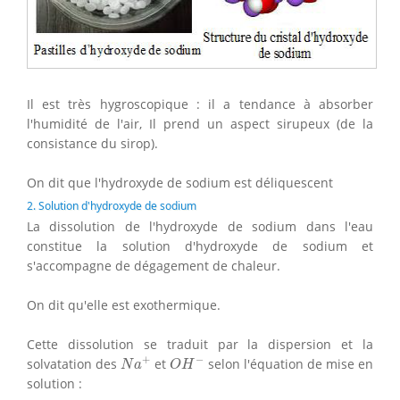
Il est très hygroscopique : il a tendance à absorber
l'humidité de l'air, Il prend un aspect sirupeux (de la
consistance du sirop).
On dit que l'hydroxyde de sodium est déliquescent
2. Solution d'hydroxyde de sodium
La dissolution de l'hydroxyde de sodium dans l'eau
constitue la solution d'hydroxyde de sodium et
s'accompagne de dégagement de chaleur.
On dit qu'elle est exothermique.
Cette dissolution se traduit par la dispersion et la
N
a
+
O
H
−
+
−
solvatation des
et
selon l'équation de mise en
N
a
O
H
solution :