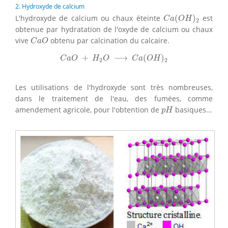
2. Hydroxyde de calcium
C
a
(
O
H
)
2
L'hydroxyde de calcium ou chaux éteinte
(
)
est
C
a
O
H
2
obtenue par hydratation de l'oxyde de calcium ou chaux
C
a
O
vive
obtenu par calcination du calcaire.
C
a
O
C
a
O
+
H
2
O
⟶
C
a
(
O
H
)
2
+
⟶
(
)
C
a
O
H
O
C
a
O
H
2
2
Les utilisations de l'hydroxyde sont très nombreuses,
dans le traitement de l'eau, des fumées, comme
p
H
amendement agricole, pour l'obtention de
basiques...
p
H