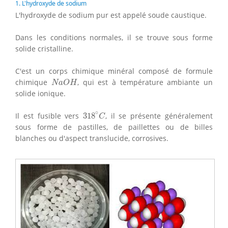
1. L'hydroxyde de sodium
L'hydroxyde de sodium pur est appelé soude caustique.
Dans les conditions normales, il se trouve sous forme
solide cristalline.
C'est un corps chimique minéral composé de formule
N
a
O
H
chimique
, qui est à température ambiante un
N
a
O
H
solide ionique.
318
∘
C
∘
Il est fusible vers
318
, il se présente généralement
C
sous forme de pastilles, de paillettes ou de billes
blanches ou d'aspect translucide, corrosives.