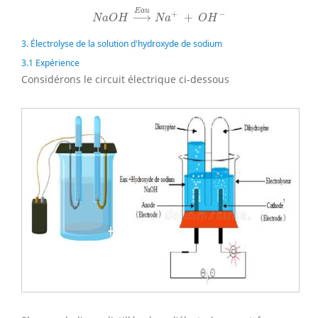
N
a
O
H
⟶
E
a
u
N
a
+
+
O
H
−
E
a
u
+
−
⟶
+
N
a
O
H
N
a
O
H
3. Électrolyse de la solution d'hydroxyde de sodium
3.1 Expérience
Considérons le circuit électrique ci-dessous