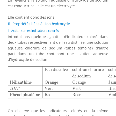
En revanche, la solution aqueuse d'hydroxyde de sodium
est conductrice : elle est un électrolyte.
Elle contient donc des ions
II. Propriétés liées à l'ion hydroxyde
1. Action sur les indicateurs colorés
Introduisons quelques gouttes d'indicateur coloré, dans
deux tubes respectivement de l'eau distillée, une solution
aqueuse chlorure de sodium (tubes témoins), d'autre
part dans un tube contenant une solution aqueuse
d'hydroxyde de sodium
Eau distillée
solution chlorure
solution d’hydroxyde
de 
Eau distill
é
e
solution chlorure
sol
de sodium
de 
H
é
lianthine
Orange
Orange
Jau
Vert
Vert
Ble
B
B
T
Ph
é
nolphtal
é
ine
Rose
Rose
Viol
On observe que les indicateurs colorés ont la même