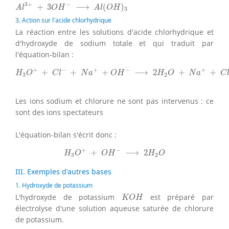
A
l
3
+
+
3
O
H
−
⟶
A
l
(
O
H
)
3
3
+
−
+
3
⟶
(
)
A
l
O
H
A
l
O
H
3
3. Action sur l'acide chlorhydrique
La réaction entre les solutions d'acide chlorhydrique et
d'hydroxyde de sodium totale et qui traduit par
l'équation-bilan :
H
3
O
+
+
C
l
−
+
N
a
+
+
O
H
−
⟶
2
H
2
O
+
N
a
+
+
C
l
−
+
−
+
−
+
+
+
+
⟶
2
+
+
H
O
C
l
N
a
O
H
H
O
N
a
C
3
2
Les ions sodium et chlorure ne sont pas intervenus : ce
sont des ions spectateurs
L'équation-bilan s'écrit donc :
H
3
O
+
+
O
H
−
⟶
2
H
2
O
+
−
+
⟶
2
H
O
O
H
H
O
3
2
III. Exemples d'autres bases
1. Hydroxyde de potassium
K
O
H
L'hydroxyde de potassium
est préparé par
K
O
H
électrolyse d'une solution aqueuse saturée de chlorure
de potassium.