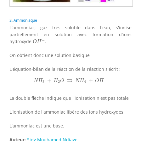
3. Ammoniaque
L'ammoniac, gaz très soluble dans l'eau, s'ionise
partiellement en solution avec formation d'ions
O
H
−
.
−
hydroxyde
.
O
H
On obtient donc une solution basique
L'équation-bilan de la réaction de la réaction s'écrit :
N
H
3
+
H
2
O
⇆
N
H
4
+
O
H
−
−
⇆
+
+
N
H
H
O
N
H
O
H
3
2
4
La double flèche indique que l'ionisation n'est pas totale
L'ionisation de l'ammoniac libère des ions hydroxydes.
L'ammoniac est une base.
Auteur:
Sidy Mouhamed Ndiaye