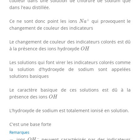
couleur dans une solution de chlorure de sodium que
dans l'eau distillée.
N
a
+
+
Ce ne sont donc point les ions
qui provoquent le
N
a
changement de couleur des indicateurs
Le changement de couleur des indicateurs colorés est dû
O
H
à la présence des ions hydroxyde
O
H
Les solutions qui font virer les indicateurs colorés comme
la solution d'hydroxyde de sodium sont appelées
solutions basiques
Le caractère basique de ces solutions est dû à la
O
H
présence des ions
O
H
L'hydroxyde de sodium est totalement ionisé en solution.
C'est une base forte
Remarques
O
H
−
−
−
−
ions
peuvent caractérisés par des indicateurs