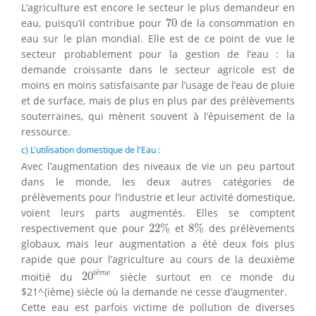
L’agriculture est encore le secteur le plus demandeur en
70
eau, puisqu’il contribue pour
70
de la consommation en
eau sur le plan mondial. Elle est de ce point de vue le
secteur probablement pour la gestion de l’eau : la
demande croissante dans le secteur agricole est de
moins en moins satisfaisante par l’usage de l’eau de pluie
et de surface, mais de plus en plus par des prélèvements
souterraines, qui mènent souvent à l’épuisement de la
ressource.
c) L'utilisation domestique de l'Eau :
Avec l’augmentation des niveaux de vie un peu partout
dans le monde, les deux autres catégories de
prélèvements pour l’industrie et leur activité domestique,
voient leurs parts augmentés. Elles se comptent
22
%
8
%
respectivement que pour
22
%
et
8
%
des prélèvements
globaux, mais leur augmentation a été deux fois plus
rapide que pour l’agriculture au cours de la deuxième
20
i
è
m
e
è
i
m
e
moitié du
20
siècle surtout en ce monde du
$21^{ième} siècle où la demande ne cesse d’augmenter.
Cette eau est parfois victime de pollution de diverses