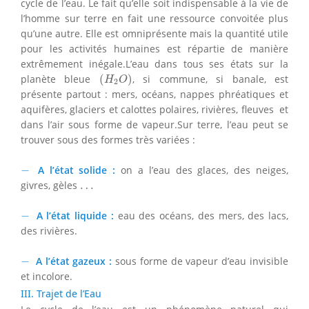
cycle de l’eau. Le fait qu’elle soit indispensable à la vie de
l’homme sur terre en fait une ressource convoitée plus
qu’une autre. Elle est omniprésente mais la quantité utile
pour les activités humaines est répartie de manière
extrêmement inégale.L’eau dans tous ses états sur la
(
H
2
O
)
planète bleue
(
)
, si commune, si banale, est
H
O
2
présente partout : mers, océans, nappes phréatiques et
aquifères, glaciers et calottes polaires, rivières, fleuves et
dans l’air sous forme de vapeur.Sur terre, l’eau peut se
trouver sous des formes très variées :
−
−
A l’état solide :
on a l’eau des glaces, des neiges,
…
givres, gèles
…
−
−
A l’état liquide :
eau des océans, des mers, des lacs,
des rivières.
−
−
A l’état gazeux :
sous forme de vapeur d’eau invisible
et incolore.
III. Trajet de l’Eau