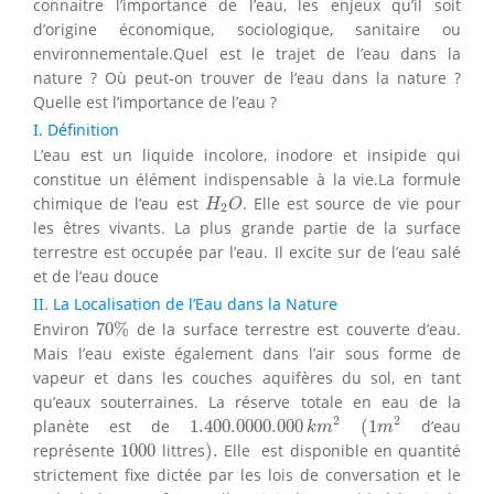
connaitre l’importance de l’eau, les enjeux qu’il soit
d’origine économique, sociologique, sanitaire ou
environnementale.Quel est le trajet de l’eau dans la
nature ? Où peut-on trouver de l’eau dans la nature ?
Quelle est l’importance de l’eau ?
I. Définition
L’eau est un liquide incolore, inodore et insipide qui
constitue un élément indispensable à la vie.La formule
H
2
O
chimique de l’eau est
. Elle est source de vie pour
H
O
2
les êtres vivants. La plus grande partie de la surface
terrestre est occupée par l’eau. Il excite sur de l’eau salé
et de l’eau douce
II. La Localisation de l’Eau dans la Nature
70
%
Environ
70
%
de la surface terrestre est couverte d’eau.
Mais l’eau existe également dans l’air sous forme de
vapeur et dans les couches aquifères du sol, en tant
qu’eaux souterraines. La réserve totale en eau de la
1.400.0000.000
k
m
2
(
1
m
2
2
2
planète est de
1.400.0000.000
(
1
d’eau
k
m
m
)
.
1000
représente
1000
littres
)
.
Elle est disponible en quantité
strictement fixe dictée par les lois de conversation et le