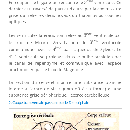
è
m
e
En coupant le trigone on rencontre le
3
ventricule. Ce
dernier est traversé de part et d'autre par la commissure
grise qui relie les deux noyaux du thalamus ou couches
optiques.
3
è
m
e
è
m
e
Les ventricules latéraux sont reliés au
3
ventricule par
3
è
m
e
è
m
e
le trou de Monro. Vers l'arrière le
3
ventricule
4
è
m
e
è
m
e
communique avec le
4
par l'aqueduc de Sylvius. Le
4
è
m
e
è
m
e
4
ventricule se prolonge dans le bulbe rachidien par
le canal de l'épendyme et communique avec l'espace
arachnoïdien par le trou de Magendie.
La section du cervelet montre une substance blanche
interne « l'arbre de vie » (nom dû à sa forme) et une
substance grise périphérique, l'écorce cérébelleuse.
2. Coupe transversale passant par le Diencéphale