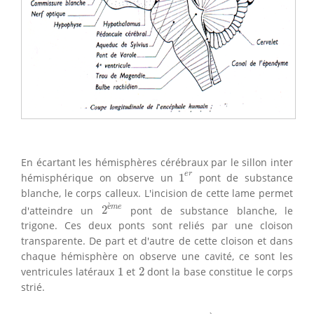
En écartant les hémisphères cérébraux par le sillon inter
1
e
r
e
r
hémisphérique on observe un
1
pont de substance
blanche, le corps calleux. L'incision de cette lame permet
2
è
m
e
è
m
e
d'atteindre un
2
pont de substance blanche, le
trigone. Ces deux ponts sont reliés par une cloison
transparente. De part et d'autre de cette cloison et dans
chaque hémisphère on observe une cavité, ce sont les
1
2
ventricules latéraux
1
et
2
dont la base constitue le corps
strié.
3
è
m
e