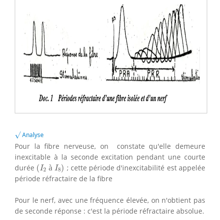
√
√
Analyse
Pour la fibre nerveuse, on constate qu'elle demeure
inexcitable à la seconde excitation pendant une courte
(
I
2
à
I
8
)
durée
(
à
)
; cette période d'inexcitabilité est appelée
I
I
2
8
période réfractaire de la fibre
Pour le nerf, avec une fréquence élevée, on n'obtient pas
de seconde réponse : c'est la période réfractaire absolue.