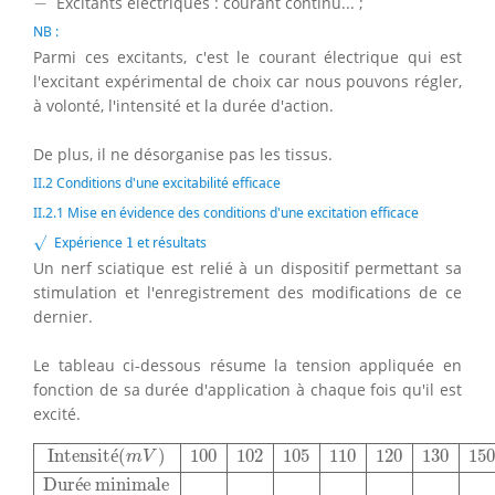
−
Excitants électriques : courant continu... ;
NB :
Parmi ces excitants, c'est le courant électrique qui est
l'excitant expérimental de choix car nous pouvons régler,
à volonté, l'intensité et la durée d'action.
De plus, il ne désorganise pas les tissus.
II.2 Conditions d'une excitabilité efficace
II.2.1 Mise en évidence des conditions d'une excitation efficace
√
1
√
Expérience
1
et résultats
Un nerf sciatique est relié à un dispositif permettant sa
stimulation et l'enregistrement des modifications de ce
dernier.
Le tableau ci-dessous résume la tension appliquée en
fonction de sa durée d'application à chaque fois qu'il est
excité.
Intensité
(
m
V
)
100
102
105
110
120
130
150
170
185
200
2
Intensit
é
(
)
100
102
105
110
120
130
15
m
V
Dur
é
e minimale