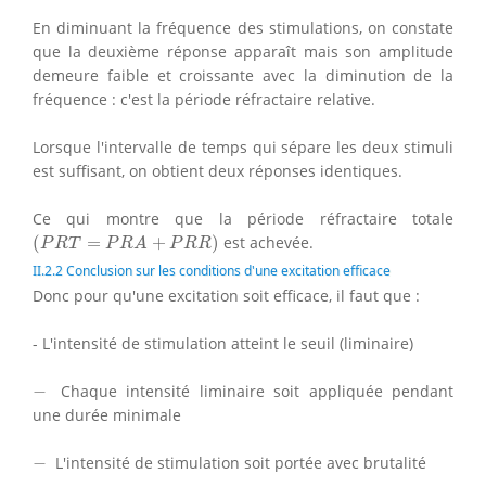
En diminuant la fréquence des stimulations, on constate
que la deuxième réponse apparaît mais son amplitude
demeure faible et croissante avec la diminution de la
fréquence : c'est la période réfractaire relative.
Lorsque l'intervalle de temps qui sépare les deux stimuli
est suffisant, on obtient deux réponses identiques.
Ce qui montre que la période réfractaire totale
(
P
R
T
=
P
R
A
+
P
R
R
)
(
=
+
)
est achevée.
P
R
T
P
R
A
P
R
R
II.2.2 Conclusion sur les conditions d'une excitation efficace
Donc pour qu'une excitation soit efficace, il faut que :
- L'intensité de stimulation atteint le seuil (liminaire)
−
−
Chaque intensité liminaire soit appliquée pendant
une durée minimale
−
−
L'intensité de stimulation soit portée avec brutalité