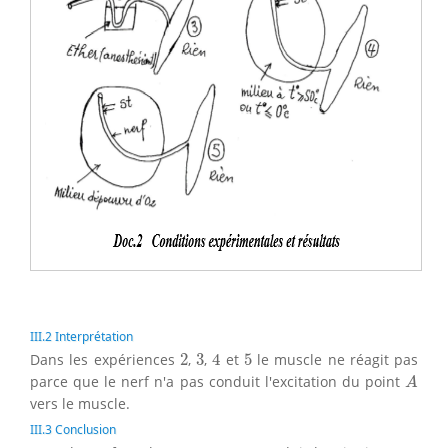
III.2 Interprétation
4
2
3
5
Dans les expériences
2
,
3
,
4
et
5
le muscle ne réagit pas
A
parce que le nerf n'a pas conduit l'excitation du point
A
vers le muscle.
III.3 Conclusion