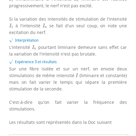
1
n
progressivement, le nerf n'est pas excité.
Si la variation des intensités de stimulation de l'intensité
I
1
I
n
à l'intensité
se fait d'un seul coup, on note une
I
I
1
n
excitation du nerf.
√
√
Interprétation
I
n
L'intensité
pourtant liminaire demeure sans effet car
I
n
la variation de l'intensité n'est pas brutale.
√
3
√
Expérience
3
et résultats
Sur une fibre isolée et sur un nerf, on envoie deux
I
stimulations de même intensité
(liminaire et constante)
I
mais on fait varier le temps qui sépare la première
stimulation de la seconde.
C'est-à-dire qu'on fait varier la fréquence des
stimulations.
Les résultats sont représentés dans la Doc suivant