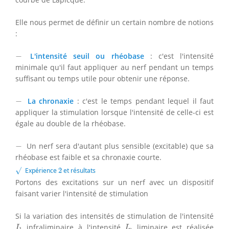
Elle nous permet de définir un certain nombre de notions
:
−
−
L'intensité seuil ou rhéobase
: c'est l'intensité
minimale qu'il faut appliquer au nerf pendant un temps
suffisant ou temps utile pour obtenir une réponse.
−
−
La chronaxie
: c'est le temps pendant lequel il faut
appliquer la stimulation lorsque l'intensité de celle-ci est
égale au double de la rhéobase.
−
−
Un nerf sera d'autant plus sensible (excitable) que sa
rhéobase est faible et sa chronaxie courte.
√
2
√
Expérience
2
et résultats
Portons des excitations sur un nerf avec un dispositif
faisant varier l'intensité de stimulation
Si la variation des intensités de stimulation de l'intensité
I
1
I
n
infraliminaire à l'intensité
liminaire est réalisée
I
I