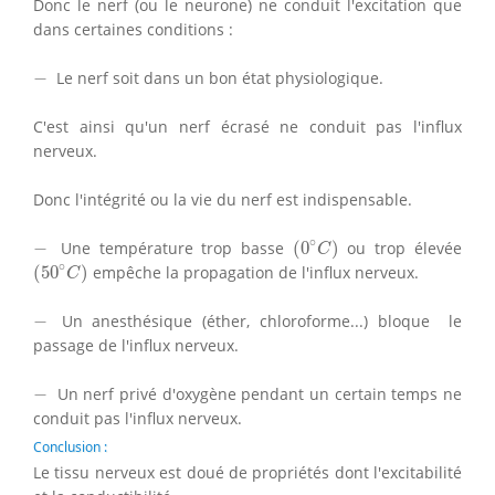
Donc le nerf (ou le neurone) ne conduit l'excitation que
dans certaines conditions :
−
−
Le nerf soit dans un bon état physiologique.
C'est ainsi qu'un nerf écrasé ne conduit pas l'influx
nerveux.
Donc l'intégrité ou la vie du nerf est indispensable.
(
0
∘
C
)
−
∘
−
Une température trop basse
(
0
)
ou trop élevée
C
(
50
∘
C
)
∘
(
50
)
empêche la propagation de l'influx nerveux.
C
−
−
Un anesthésique (éther, chloroforme...) bloque le
passage de l'influx nerveux.
−
−
Un nerf privé d'oxygène pendant un certain temps ne
conduit pas l'influx nerveux.
Conclusion :
Le tissu nerveux est doué de propriétés dont l'excitabilité