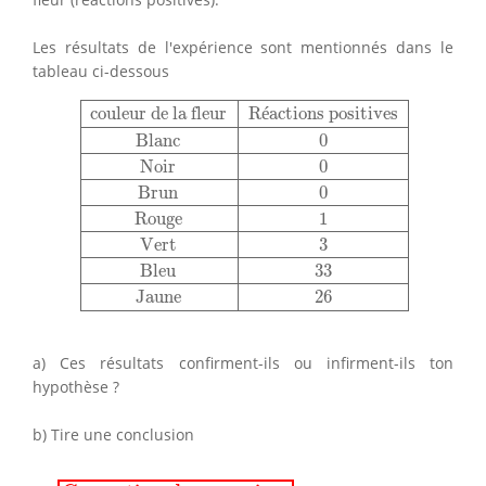
Les résultats de l'expérience sont mentionnés dans le
tableau ci-dessous
couleur de la fleur
Réactions positives
Blanc
0
Noi
couleur de la fleur
R
é
actions positives
Blanc
0
Noir
0
Brun
0
Rouge
1
Vert
3
Bleu
33
Jaune
26
a) Ces résultats confirment-ils ou infirment-ils ton
hypothèse ?
b) Tire une conclusion
▸
Correction des exercices