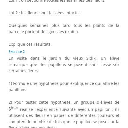
Lot 1 : on sectionne toutes les étamines des fleurs.
Lot 2 : les fleurs sont laissées intactes.
Quelques semaines plus tard tous les plants de la
parcelle portent des gousses (fruits).
Explique ces résultats.
Exercice 2
En visite dans le jardin du vieux Sidiki, un élève
remarque que des papillons se posent sans cesse sur
certaines fleurs
1) Formule une hypothèse pour expliquer ce qui attire les
papillons.
2) Pour tester cette hypothèse, un groupe d'élèves de
5
i
è
m
e
è
i
m
e
5
réalise l'expérience suivante avec un papillon : ils
utilisent des fleurs en papier de différentes couleurs et
comptent le nombre de fois que le papillon se pose sur la
fleur (réactions positives).