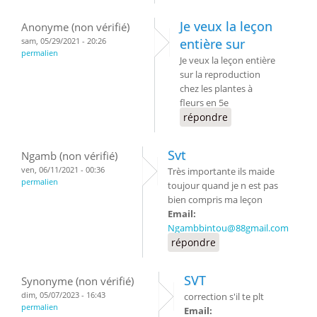
Je veux la leçon
Anonyme (non vérifié)
sam, 05/29/2021 - 20:26
entière sur
permalien
Je veux la leçon entière
sur la reproduction
chez les plantes à
fleurs en 5e
répondre
Svt
Ngamb (non vérifié)
ven, 06/11/2021 - 00:36
Très importante ils maide
permalien
toujour quand je n est pas
bien compris ma leçon
Email:
Ngambbintou@88gmail.com
répondre
SVT
Synonyme (non vérifié)
dim, 05/07/2023 - 16:43
correction s'il te plt
permalien
Email: