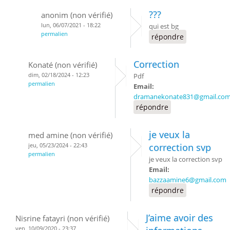
???
anonim (non vérifié)
lun, 06/07/2021 - 18:22
qui est bg
permalien
répondre
Correction
Konaté (non vérifié)
dim, 02/18/2024 - 12:23
Pdf
permalien
Email:
dramanekonate831@gmail.co
répondre
je veux la
med amine (non vérifié)
jeu, 05/23/2024 - 22:43
correction svp
permalien
je veux la correction svp
Email:
bazzaamine6@gmail.com
répondre
J’aime avoir des
Nisrine fatayri (non vérifié)
ven, 10/09/2020 - 23:37