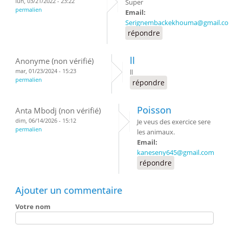
lun, 03/21/2022 - 23:22
Super
permalien
Email:
Serignembackekhouma@gmail.c
répondre
ll
Anonyme (non vérifié)
mar, 01/23/2024 - 15:23
ll
permalien
répondre
Poisson
Anta Mbodj (non vérifié)
dim, 06/14/2026 - 15:12
Je veus des exercice sere
permalien
les animaux.
Email:
kaneseny645@gmail.com
répondre
Ajouter un commentaire
Votre nom