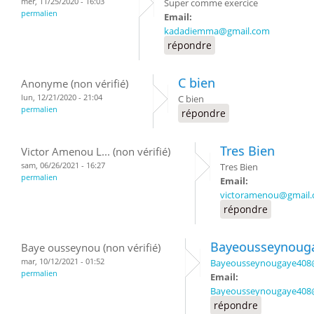
mer, 11/25/2020 - 16:03
Super comme exercice
permalien
Email:
kadadiemma@gmail.com
répondre
C bien
Anonyme (non vérifié)
lun, 12/21/2020 - 21:04
C bien
permalien
répondre
Tres Bien
Victor Amenou L... (non vérifié)
sam, 06/26/2021 - 16:27
Tres Bien
permalien
Email:
victoramenou@gmail
répondre
Bayeousseynoug
Baye ousseynou (non vérifié)
mar, 10/12/2021 - 01:52
Bayeousseynougaye408
permalien
Email:
Bayeousseynougaye408
répondre