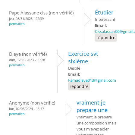
Étudier
Pape Alassane ciss (non vérifié)
jeu, 08/31/2023 - 22:39
Intéressant
permalien
Email:
Cissalassan06@gmail
répondre
Exercice svt
Dieye (non vérifié)
dim, 12/10/2023 - 19:28
sixième
permalien
Désolé
Email:
Famadieye013@gmail.com
répondre
vraiment je
Anonyme (non vérifié)
lun, 02/05/2024 - 15:57
prepare une
permalien
vraiment je prepare
une composition mais
vous m'avez aider