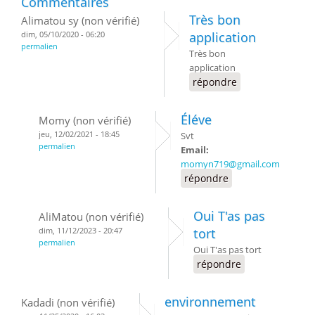
Commentaires
Très bon
Alimatou sy (non vérifié)
dim, 05/10/2020 - 06:20
application
permalien
Très bon
application
répondre
Éléve
Momy (non vérifié)
jeu, 12/02/2021 - 18:45
Svt
permalien
Email:
momyn719@gmail.com
répondre
Oui T'as pas
AliMatou (non vérifié)
dim, 11/12/2023 - 20:47
tort
permalien
Oui T'as pas tort
répondre
environnement
Kadadi (non vérifié)