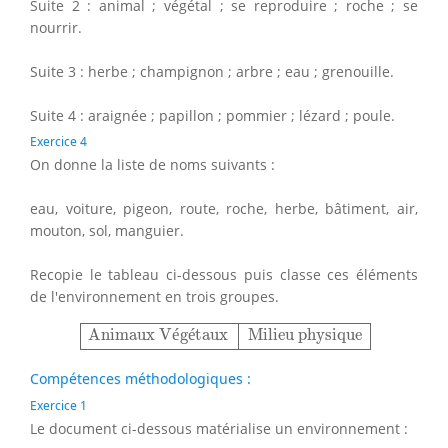
Suite 2 : animal ; végétal ; se reproduire ; roche ; se
nourrir.
Suite 3 : herbe ; champignon ; arbre ; eau ; grenouille.
Suite 4 : araignée ; papillon ; pommier ; lézard ; poule.
Exercice 4
On donne la liste de noms suivants :
eau, voiture, pigeon, route, roche, herbe, bâtiment, air,
mouton, sol, manguier.
Recopie le tableau ci-dessous puis classe ces éléments
de l'environnement en trois groupes.
Animaux Végétaux
Milieu physique
Animaux V
é
g
é
taux
Milieu physique
Compétences méthodologiques :
Exercice 1
Le document ci-dessous matérialise un environnement :