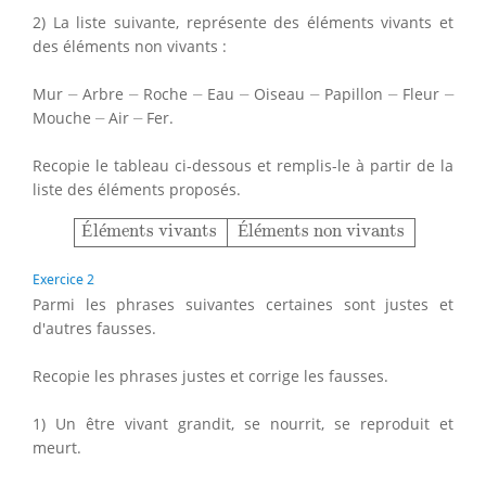
2) La liste suivante, représente des éléments vivants et
des éléments non vivants :
–
–
–
–
–
–
–
Mur
–
Arbre
–
Roche
–
Eau
–
Oiseau
–
Papillon
–
Fleur
–
–
–
Mouche
–
Air
–
Fer.
Recopie le tableau ci-dessous et remplis-le à partir de la
liste des éléments proposés.
Éléments vivants
Éléments non vivants
É
l
é
ments vivants
É
l
é
ments non vivants
Exercice 2
Parmi les phrases suivantes certaines sont justes et
d'autres fausses.
Recopie les phrases justes et corrige les fausses.
1) Un être vivant grandit, se nourrit, se reproduit et
meurt.