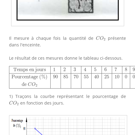
C
O
2
Il mesure à chaque fois la quantité de
présente
C
O
2
dans l'enceinte.
Le résultat de ces mesures donne le tableau ci-dessous.
Temps en jours
1
2
3
4
5
6
7
8
9
Pourcentage
(
%
)
90
85
70
55
Temps en jours
1
2
3
4
5
6
7
8
9
Pourcentage 
(
%
)
90
85
70
55
40
25
10
0
0
de 
C
O
2
1) Traçons la courbe représentant le pourcentage de
C
O
2
en fonction des jours.
C
O
2