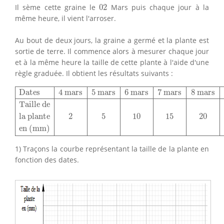
02
Il sème cette graine le
02
Mars puis chaque jour à la
même heure, il vient l'arroser.
Au bout de deux jours, la graine a germé et la plante est
sortie de terre. Il commence alors à mesurer chaque jour
et à la même heure la taille de cette plante à l'aide d'une
règle graduée. Il obtient les résultats suivants :
Dates
4 mars
5 mars
6 mars
7 mars
8 mars
9 mars
Taille
Dates
4 mars
5 mars
6 mars
7 mars
8 mars
Taille de
la plante
2
5
10
15
20
en (mm)
1) Traçons la courbe représentant la taille de la plante en
fonction des dates.