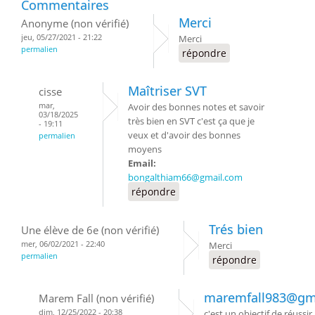
Commentaires
Merci
Anonyme (non vérifié)
jeu, 05/27/2021 - 21:22
Merci
permalien
répondre
Maîtriser SVT
cisse
mar,
Avoir des bonnes notes et savoir
03/18/2025
très bien en SVT c'est ça que je
- 19:11
veux et d'avoir des bonnes
permalien
moyens
Email:
bongalthiam66@gmail.com
répondre
Trés bien
Une élève de 6e (non vérifié)
mer, 06/02/2021 - 22:40
Merci
permalien
répondre
maremfall983@gm
Marem Fall (non vérifié)
dim, 12/25/2022 - 20:38
c'est un objectif de réussir