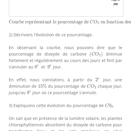
Courbe représentant le pourcentage de
C
O
2
en fonct
Courbe repr
é
sentant le pourcentage de 
 en fonction de
C
O
2
2) Décrivons l'évolution de ce pourcentage.
En observant la courbe, nous pouvons dire que le
(
C
O
2
)
pourcentage de dioxyde de carbone
(
)
diminue
C
O
2
fortement et régulièrement au cours des jours et finit par
8
e
9
e
e
e
s'annuler au
8
et
9
jour.
2
e
e
En effet, nous constatons, à partir du
2
jour, une
15
%
C
O
2
diminution de
15
%
du pourcentage de
chaque jour,
C
O
2
8
e
e
jusqu'au
8
jour où ce pourcentage s'annule.
C
0
2
.
3) Expliquons cette évolution du pourcentage de
0
.
C
2
On sait que en présence de la lumière solaire, les plantes
chlorophylliennes absorbent du dioxyde de carbone pour