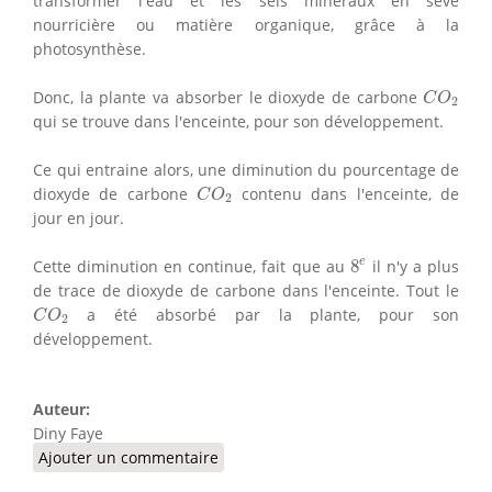
transformer l'eau et les sels minéraux en sève
nourricière ou matière organique, grâce à la
photosynthèse.
C
O
2
Donc, la plante va absorber le dioxyde de carbone
C
O
2
qui se trouve dans l'enceinte, pour son développement.
Ce qui entraine alors, une diminution du pourcentage de
C
O
2
dioxyde de carbone
contenu dans l'enceinte, de
C
O
2
jour en jour.
8
e
e
Cette diminution en continue, fait que au
8
il n'y a plus
de trace de dioxyde de carbone dans l'enceinte. Tout le
C
O
2
a été absorbé par la plante, pour son
C
O
2
développement.
Auteur:
Diny Faye
Ajouter un commentaire