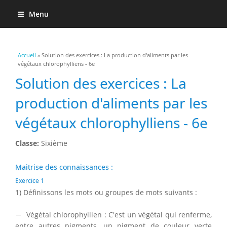
Menu
Vous êtes ici
Accueil
» Solution des exercices : La production d'aliments par les
végétaux chlorophylliens - 6e
Solution des exercices : La
production d'aliments par les
végétaux chlorophylliens - 6e
Classe:
Sixième
Maitrise des connaissances :
Exercice 1
1) Définissons les mots ou groupes de mots suivants :
−
−
Végétal chlorophyllien : C'est un végétal qui renferme,
entre autres pigments, un pigment de couleur verte