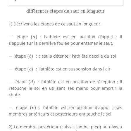
différentes étapes du saut en longueur
diff
é
rentes 
é
tapes du saut en longueur
1) Décrivons les étapes de ce saut en longueur.
(
a
)
:
−
−
étape
(
)
:
l'athlète est en position d'appel ; il
a
s'appuie sur la dernière foulée pour entamer le saut.
(
b
)
:
−
−
étape
(
)
:
c'est la détente ; l'athlète décolle du sol
b
(
c
)
:
−
−
étape
(
)
:
l'athlète est en suspension dans l'air
c
(
d
)
:
−
−
étape
(
)
:
l'athlète est en position de réception ; il
d
retouche le sol en utilisant ses mains pour amortir la
chute.
(
e
)
:
−
−
étape
(
)
:
l'athlète est en position d'appui ; ses
e
membres antérieurs et postérieurs ont touché le sol.
2) Le membre postérieur (cuisse, jambe, pied) au niveau