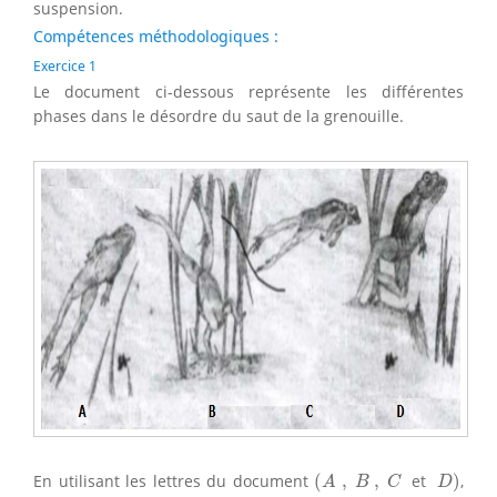
suspension.
Compétences méthodologiques :
Exercice 1
Le document ci-dessous représente les différentes
phases dans le désordre du saut de la grenouille.
(
A
,
B
,
C
D
)
En utilisant les lettres du document
(
,
,
et
)
,
A
B
C
D