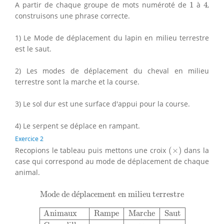
4
1
A partir de chaque groupe de mots numéroté de
1
à
4
,
construisons une phrase correcte.
1) Le Mode de déplacement du lapin en milieu terrestre
est le saut.
2) Les modes de déplacement du cheval en milieu
terrestre sont la marche et la course.
3) Le sol dur est une surface d'appui pour la course.
4) Le serpent se déplace en rampant.
Exercice 2
(
×
)
Recopions le tableau puis mettons une croix
(
×
)
dans la
case qui correspond au mode de déplacement de chaque
animal.
Mode de déplacement en milieu terrestre
Mode de d
é
placement en milieu terrestre
Animaux
Rampe
Marche
Saut
Crocodille
×
Kangou
Animaux
Rampe
Marche
Saut