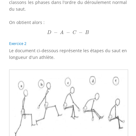
classons les phases dans l'ordre du déroulement normal
du saut.
On obtient alors :
D
−
A
−
C
−
B
−
−
−
D
A
C
B
Exercice 2
Le document ci-dessous représente les étapes du saut en
longueur d'un athlète.