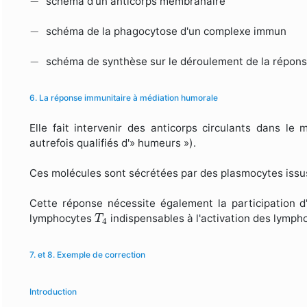
−
schéma d'un anticorps membranaire
−
−
schéma de la phagocytose d'un complexe immun
−
−
schéma de synthèse sur le déroulement de la répons
6. La réponse immunitaire à médiation humorale
Elle fait intervenir des anticorps circulants dans le m
autrefois qualifiés d'» humeurs »).
Ces molécules sont sécrétées par des plasmocytes issus
Cette réponse nécessite également la participation d'
T
4
lymphocytes
indispensables à l'activation des lymp
T
4
7. et 8. Exemple de correction
Introduction