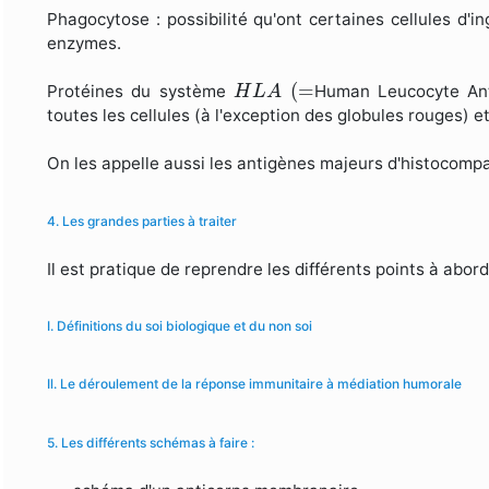
Phagocytose : possibilité qu'ont certaines cellules d'
enzymes.
(
=
H
L
A
(
=
Protéines du système
Human Leucocyte An
H
L
A
toutes les cellules (à l'exception des globules rouges) e
On les appelle aussi les antigènes majeurs d'histocompat
4. Les grandes parties à traiter
Il est pratique de reprendre les différents points à abord
I. Définitions du soi biologique et du non soi
Il. Le déroulement de la réponse immunitaire à médiation humorale
5. Les différents schémas à faire :
−