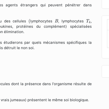
es agents étrangers qui peuvent pénétrer dans
(
B
T
4
(
u des cellules
lymphocytes
, lymphocytes
,
B
T
4
eukines, protéines du complément) spécialisées
n élimination.
ous étudierons par quels mécanismes spécifiques la
 détruit le non soi.
écules dont la présence dans l'organisme résulte de
rais jumeaux) présentent le même soi biologique.