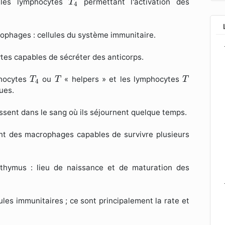
r les lymphocytes
permettant l'activation des
T
4
phages : cellules du système immunitaire.
ytes capables de sécréter des anticorps.
T
4
T
T
phocytes
ou
« helpers » et les lymphocytes
T
T
T
4
ues.
ssent dans le sang où ils séjournent quelque temps.
nent des macrophages capables de survivre plusieurs
thymus : lieu de naissance et de maturation des
ules immunitaires ; ce sont principalement la rate et