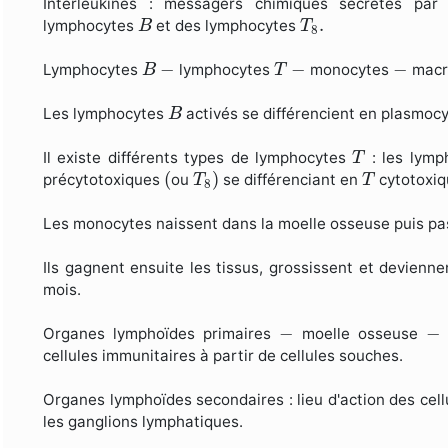
Interleukines : messagers chimiques sécrétés pa
B
T
8
.
.
lymphocytes
et des lymphocytes
B
T
8
B
T
−
−
−
−
−
−
Lymphocytes
lymphocytes
monocytes
macro
B
T
B
Les lymphocytes
activés se différencient en plasmoc
B
T
Il existe différents types de lymphocytes
: les lym
T
(
T
8
)
T
(
)
précytotoxiques
ou
se différenciant en
cytotoxiq
T
T
8
Les monocytes naissent dans la moelle osseuse puis pa
Ils gagnent ensuite les tissus, grossissent et devien
mois.
−
−
−
−
Organes lymphoïdes primaires
moelle osseuse
cellules immunitaires à partir de cellules souches.
Organes lymphoïdes secondaires : lieu d'action des cell
les ganglions lymphatiques.