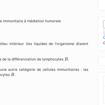
e immunitaire à médiation humorale
C
ilieu intérieur (les liquides de l'organisme étaient
B
.
.
 de la différenciation de lymphocytes
B
une autre catégorie de cellules immunitaires : les
B
.
.
hocytes
B