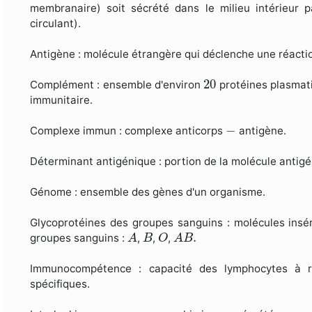
membranaire) soit sécrété dans le milieu intérieur p
circulant).
Antigène : molécule étrangère qui déclenche une réacti
20
20
Complément : ensemble d'environ
protéines plasmati
immunitaire.
−
−
Complexe immun : complexe anticorps
antigène.
Déterminant antigénique : portion de la molécule antigé
Génome : ensemble des gènes d'un organisme.
Glycoprotéines des groupes sanguins : molécules insé
A
B
O
A
B
.
.
groupes sanguins :
,
,
,
A
B
O
A
B
Immunocompétence : capacité des lymphocytes à r
spécifiques.