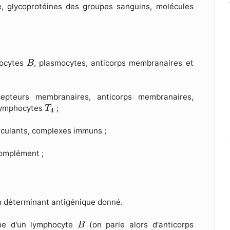
e, glycoprotéines des groupes sanguins, molécules
B
hocytes
, plasmocytes, anticorps membranaires et
B
epteurs membranaires, anticorps membranaires,
T
4
, lymphocytes
;
T
4
irculants, complexes immuns ;
complément ;
 un déterminant antigénique donné.
B
ane d'un lymphocyte
(on parle alors d'anticorps
B