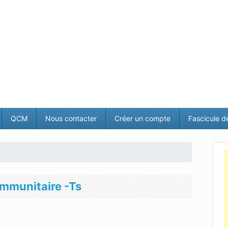
QCM
Nous contacter
Créer un compte
Fascicule d
immunitaire -Ts