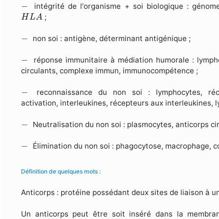
−
−
intégrité de l'organisme + soi biologique : génom
H
L
A
;
H
L
A
−
−
non soi : antigène, déterminant antigénique ;
−
−
réponse immunitaire à médiation humorale : lymp
circulants, complexe immun, immunocompétence ;
−
−
reconnaissance du non soi : lymphocytes, réc
activation, interleukines, récepteurs aux interleukines
−
−
Neutralisation du non soi : plasmocytes, anticorps c
−
−
Élimination du non soi : phagocytose, macrophage, 
Définition de quelques mots :
Anticorps : protéine possédant deux sites de liaison à
Un anticorps peut être soit inséré dans la membr