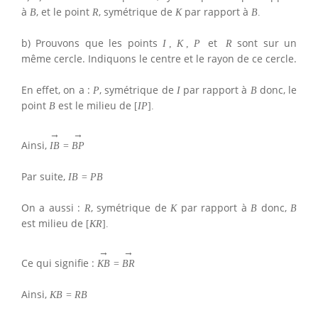
à
, et le point
, symétrique de
par rapport à
B
R
K
B
.
b) Prouvons que les points
et
sont sur un
I
,
K
,
P
R
même cercle. Indiquons le centre et le rayon de ce cercle.
En effet, on a :
, symétrique de
par rapport à
donc, le
P
I
B
point
est le milieu de
B
[
I
P
]
.
→
→
Ainsi,
I
B
=
B
P
Par suite,
I
B
=
P
B
On a aussi :
, symétrique de
par rapport à
donc,
R
K
B
B
est milieu de
[
K
R
]
.
→
→
Ce qui signifie :
K
B
=
B
R
Ainsi,
K
B
=
R
B