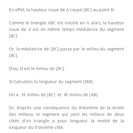
En effet, la hauteur issue de
coupe
au point
A
[
B
C
]
H
.
Comme le triangle
est isocèle en
alors, la hauteur
A
B
C
A
issue de
est en même temps médiatrice du segment
A
[
B
C
]
.
Or, la médiatrice de
passe par le milieu du segment
[
B
C
]
[
B
C
]
.
D'où,
est le milieu de
H
[
B
C
]
.
3) Calculons la longueur du segment
[
M
H
]
.
On a :
, milieu de
et
, milieu de
H
[
B
C
]
M
[
A
B
]
.
Or, d'après une conséquence du théorème de la droite
des milieux, le segment qui joint les milieux de deux
côtés d'un triangle a pour longueur la moitié de la
longueur du troisième côté.