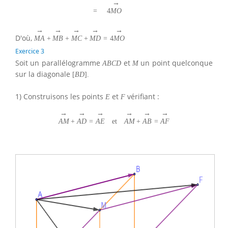
→
=
4
M
O
→
→
→
→
→
D'où,
M
A
+
M
B
+
M
C
+
M
D
=
4
M
O
Exercice 3
Soit un parallélogramme
et
un point quelconque
A
B
C
D
M
sur la diagonale
[
B
D
]
.
1) Construisons les points
et
vérifiant :
E
F
→
→
→
→
→
→
A
M
+
A
D
=
A
E
et
A
M
+
A
B
=
A
F