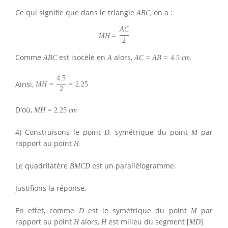
Ce qui signifie que dans le triangle
, on a :
A
B
C
A
C
M
H
=
2
Comme
est isocèle en
alors,
A
B
C
A
A
C
=
A
B
=
4.5
c
m
.
4.5
Ainsi,
M
H
=
=
2.25
2
D'où,
M
H
=
2.25
c
m
4) Construisons le point
, symétrique du point
par
D
M
rapport au point
H
.
Le quadrilatère
est un parallélogramme.
B
M
C
D
Justifions la réponse.
En effet, comme
est le symétrique du point
par
D
M
rapport au point
alors,
est milieu du segment
H
H
[
M
D
]
.