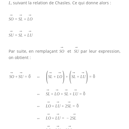
, suivant la relation de Chasles. Ce qui donne alors :
L
→
→
→
S
O
=
S
L
+
L
O
→
→
→
S
U
=
S
L
+
L
U
→
→
Par suite, en remplaçant
et
par leur expression,
S
O
S
U
on obtient :
(
)
(
)
→
→
→
→
→
→
→
→
S
L
+
L
O
+
S
L
+
L
U
=
0
S
O
+
S
U
=
0
⇔
→
→
→
→
→
⇔
S
L
+
L
O
+
S
L
+
L
U
=
0
→
→
→
→
⇔
L
O
+
L
U
+
2
S
L
=
0
→
→
→
⇔
L
O
+
L
U
=
−
2
S
L
→
→
→