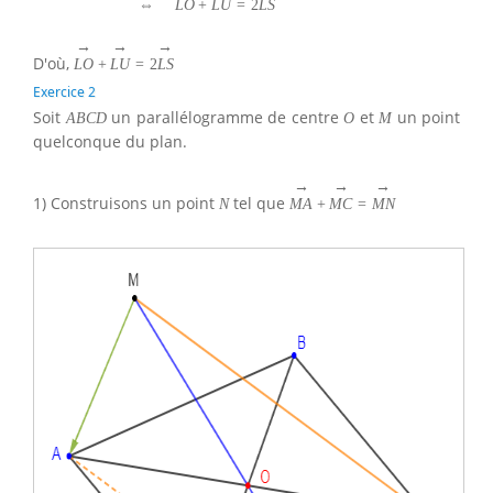
⇔
L
O
+
L
U
=
2
L
S
→
→
→
D'où,
L
O
+
L
U
=
2
L
S
Exercice 2
Soit
un parallélogramme de centre
et
un point
A
B
C
D
O
M
quelconque du plan.
→
→
→
1) Construisons un point
tel que
N
M
A
+
M
C
=
M
N