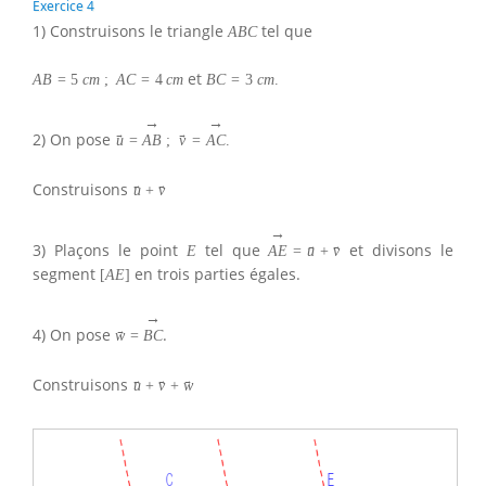
Exercice 4
1) Construisons le triangle
tel que
A
B
C
et
A
B
=
5
c
m
;
A
C
=
4
c
m
B
C
=
3
c
m
.
→
→
2) On pose
→
→
u
=
A
B
;
v
=
A
C
.
Construisons
→
→
u
+
v
→
3) Plaçons le point
tel que
et divisons le
→
→
E
A
E
=
u
+
v
segment
en trois parties égales.
[
A
E
]
→
4) On pose
.
→
w
=
B
C
Construisons
→
→
→
u
+
v
+
w