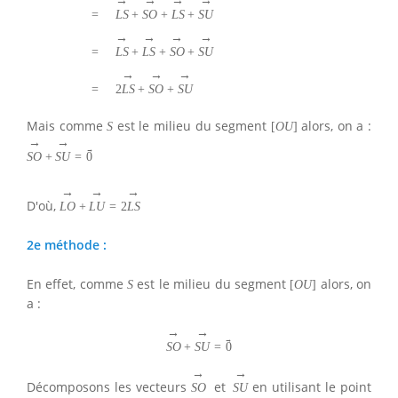
→
→
→
→
=
L
S
+
S
O
+
L
S
+
S
U
→
→
→
→
=
L
S
+
L
S
+
S
O
+
S
U
→
→
→
=
2
L
S
+
S
O
+
S
U
Mais comme
est le milieu du segment
alors, on a :
S
[
O
U
]
→
→
→
S
O
+
S
U
=
0
→
→
→
D'où,
L
O
+
L
U
=
2
L
S
2e méthode :
En effet, comme
est le milieu du segment
alors, on
S
[
O
U
]
a :
→
→
→
S
O
+
S
U
=
0
→
→
Décomposons les vecteurs
et
en utilisant le point
S
O
S
U