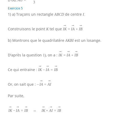
A
G
=
3
Exercice 5
1) a) Traçons un rectangle
de centre
A
B
C
D
I
.
→
→
→
Construisons le point
tel que
K
I
K
=
I
A
+
I
B
b) Montrons que le quadrilatère
est un losange.
A
K
B
I
→
→
→
D'après la question
, on a :
1
)
I
K
=
I
A
+
I
B
→
→
→
Ce qui entraine :
I
K
−
I
A
=
I
B
→
→
Or, on sait que :
−
I
A
=
A
I
Par suite,
→
→
→
→
→
→
I
K
−
I
A
=
I
B
⇔
I
K
+
A
I
=
I
B