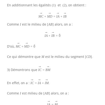
En additionnant les égalités
et
, on obtient :
(
1
)
(
2
)
→
→
→
→
M
C
+
M
D
=
I
A
+
I
B
Comme
est le milieu de
alors, on a :
I
[
A
B
]
→
→
→
I
A
+
I
B
=
0
→
→
→
D'où,
M
C
+
M
D
=
0
Ce qui démontre que
est le milieu du segment
M
[
C
D
]
.
→
→
3) Démontrons que
I
C
=
B
M
→
→
→
En effet, on a :
I
C
=
I
A
+
I
M
.
Comme
est milieu de
alors, on a :
I
[
A
B
]
→
→
I
A
=
B
I