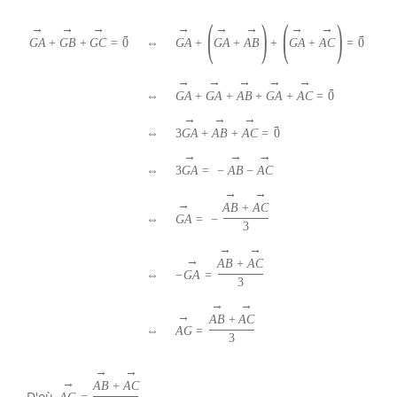
(
)
(
)
→
→
→
→
→
→
→
→
→
→
G
A
+
G
A
+
A
B
+
G
A
+
A
C
=
0
G
A
+
G
B
+
G
C
=
0
⇔
→
→
→
→
→
→
⇔
G
A
+
G
A
+
A
B
+
G
A
+
A
C
=
0
→
→
→
→
⇔
3
G
A
+
A
B
+
A
C
=
0
→
→
→
⇔
3
G
A
=
−
A
B
−
A
C
→
→
→
A
B
+
A
C
G
A
=
−
⇔
3
→
→
→
A
B
+
A
C
−
G
A
=
⇔
3
→
→
→
A
B
+
A
C
A
G
=
⇔
3
→
→
→
A
B
+
A
C
D'où,