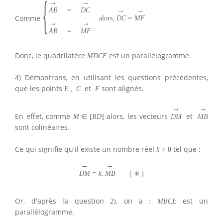
{
→
→
→
→
A
B
=
D
C
Comme
alors,
D
C
=
M
F
→
→
A
B
=
M
F
Donc, le quadrilatère
est un parallélogramme.
M
D
C
F
4) Démontrons, en utilisant les questions précédentes,
que les points
et
sont alignés.
E
,
C
F
→
→
En effet, comme
alors, les vecteurs
et
M
∈
[
B
D
]
D
M
M
B
sont colinéaires.
Ce qui signifie qu'il existe un nombre réel
tel que :
k
>
0
→
→
D
M
=
k
.
M
B
(
∗
)
Or, d'après la question
, on a :
est un
2
)
M
B
C
E
parallélogramme.