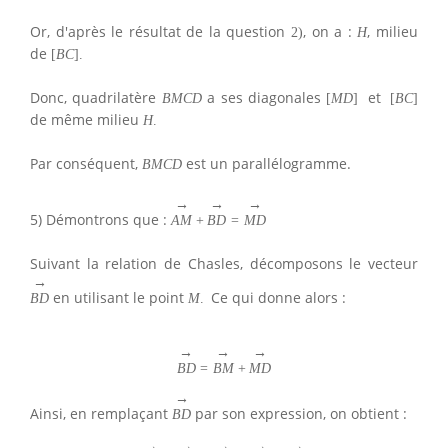
Or, d'après le résultat de la question
, on a :
, milieu
2
)
H
de
[
B
C
]
.
Donc, quadrilatère
a ses diagonales
et
B
M
C
D
[
M
D
]
[
B
C
]
de même milieu
H
.
Par conséquent,
est un parallélogramme.
B
M
C
D
→
→
→
5) Démontrons que :
A
M
+
B
D
=
M
D
Suivant la relation de Chasles, décomposons le vecteur
→
en utilisant le point
Ce qui donne alors :
B
D
M
.
→
→
→
B
D
=
B
M
+
M
D
→
Ainsi, en remplaçant
par son expression, on obtient :
B
D
→
→
→
→
→