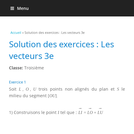
Menu
Vous êtes ici
Accueil
» Solution des exercices : Les vecteurs 3e
Solution des exercices : Les
vecteurs 3e
Classe:
Troisième
Exercice 1
Soit
trois points non alignés du plan et
le
L
,
O
,
U
S
milieu du segment
[
O
U
]
.
→
→
→
1) Construisons le point
tel que :
I
L
I
=
L
O
+
L
U