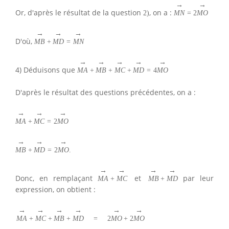
→
→
Or, d'après le résultat de la question
, on a :
2
)
M
N
=
2
M
O
→
→
→
D'où,
M
B
+
M
D
=
M
N
→
→
→
→
→
4) Déduisons que
M
A
+
M
B
+
M
C
+
M
D
=
4
M
O
D'après le résultat des questions précédentes, on a :
→
→
→
M
A
+
M
C
=
2
M
O
→
→
→
M
B
+
M
D
=
2
M
O
.
→
→
→
→
Donc, en remplaçant
et
par leur
M
A
+
M
C
M
B
+
M
D
expression, on obtient :
→
→
→
→
→
→
M
A
+
M
C
+
M
B
+
M
D
=
2
M
O
+
2
M
O