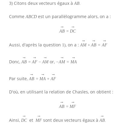
3) Citons deux vecteurs égaux à
A
B
.
Comme
est un parallélogramme alors, on a :
A
B
C
D
→
→
A
B
=
D
C
→
→
→
Aussi, d'après la question
, on a :
1
)
A
M
+
A
B
=
A
F
→
→
→
→
→
Donc,
or,
A
B
=
A
F
−
A
M
−
A
M
=
M
A
→
→
→
Par suite,
A
B
=
M
A
+
A
F
D'où, en utilisant la relation de Chasles, on obtient :
→
→
A
B
=
M
F
→
→
→
Ainsi,
et
sont deux vecteurs égaux à
D
C
M
F
A
B
.