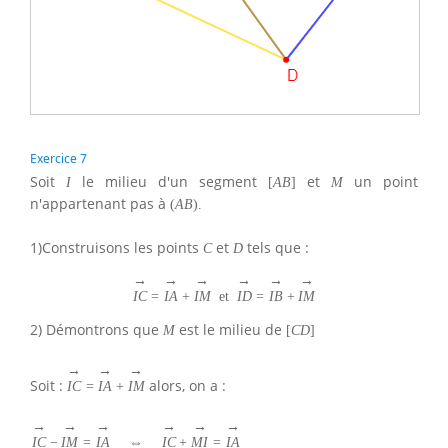
Exercice 7
Soit
le milieu d'un segment
et
un point
I
[
A
B
]
M
n'appartenant pas à
(
A
B
)
.
1)Construisons les points
et
tels que :
C
D
→
→
→
→
→
→
I
C
=
I
A
+
I
M
et
I
D
=
I
B
+
I
M
2) Démontrons que
est le milieu de
M
[
C
D
]
→
→
→
Soit :
alors, on a :
I
C
=
I
A
+
I
M
→
→
→
→
→
→
I
C
−
I
M
=
I
A
⇔
I
C
+
M
I
=
I
A