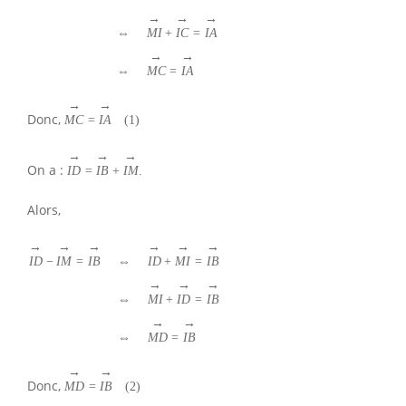
→
→
→
⇔
M
I
+
I
C
=
I
A
→
→
⇔
M
C
=
I
A
→
→
Donc,
M
C
=
I
A
(
1
)
→
→
→
On a :
I
D
=
I
B
+
I
M
.
Alors,
→
→
→
→
→
→
I
D
−
I
M
=
I
B
⇔
I
D
+
M
I
=
I
B
→
→
→
⇔
M
I
+
I
D
=
I
B
→
→
⇔
M
D
=
I
B
→
→
Donc,
M
D
=
I
B
(
2
)