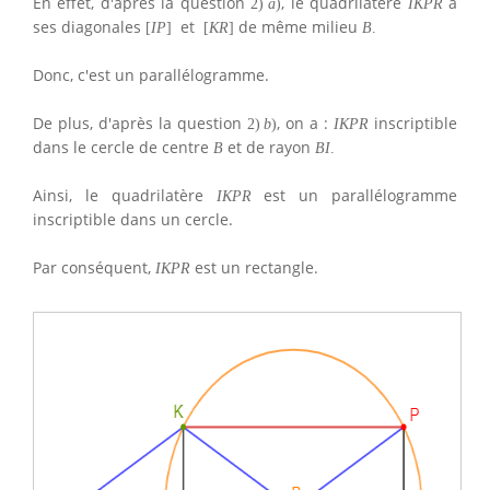
En effet, d'après la question
, le quadrilatère
a
2
)
a
)
I
K
P
R
ses diagonales
et
de même milieu
[
I
P
]
[
K
R
]
B
.
Donc, c'est un parallélogramme.
De plus, d'après la question
, on a :
inscriptible
2
)
b
)
I
K
P
R
dans le cercle de centre
et de rayon
B
B
I
.
Ainsi, le quadrilatère
est un parallélogramme
I
K
P
R
inscriptible dans un cercle.
Par conséquent,
est un rectangle.
I
K
P
R