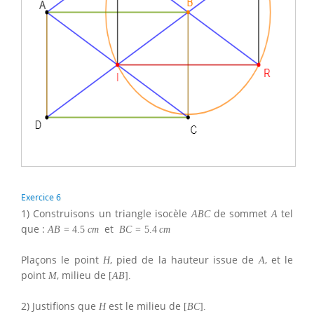
Exercice 6
1) Construisons un triangle isocèle
de sommet
tel
A
B
C
A
que :
et
A
B
=
4.5
c
m
B
C
=
5.4
c
m
Plaçons le point
, pied de la hauteur issue de
, et le
H
A
point
, milieu de
M
[
A
B
]
.
2) Justifions que
est le milieu de
H
[
B
C
]
.