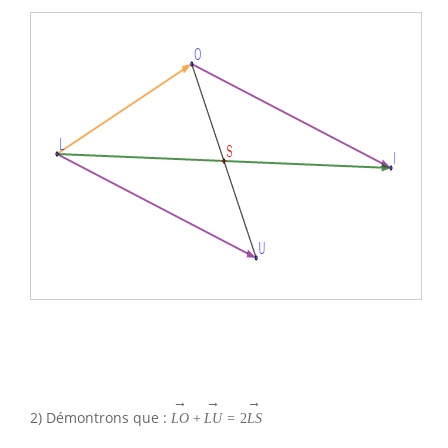
→
→
→
2) Démontrons que :
L
O
+
L
U
=
2
L
S