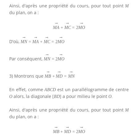
Ainsi, d'après une propriété du cours, pour tout point
M
du plan, on a :
→
→
→
M
A
+
M
C
=
2
M
O
→
→
→
→
D'où,
M
N
=
M
A
+
M
C
=
2
M
O
→
→
Par conséquent,
M
N
=
2
M
O
→
→
→
3) Montrons que
M
B
+
M
D
=
M
N
En effet, comme
est un parallélogramme de centre
A
B
C
D
alors, la diagonale
a pour milieu le point
O
[
B
D
]
O
.
Ainsi, d'après une propriété du cours, pour tout point
M
du plan, on a :
→
→
→
M
B
+
M
D
=
2
M
O