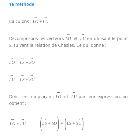
1e méthode :
→
→
Calculons :
L
O
+
L
U
→
→
Décomposons les vecteurs
et
en utilisant le point
L
O
L
U
, suivant la relation de Chasles. Ce qui donne :
S
→
→
→
L
O
=
L
S
+
S
O
→
→
→
L
U
=
L
S
+
S
U
→
→
Donc, en remplaçant,
et
par leur expression, on
L
O
L
U
obtient :
(
)
(
)
→
→
→
→
→
→
L
S
+
S
O
+
L
S
+
S
U
L
O
+
L
U
=