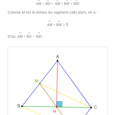
A
M
+
B
D
=
A
M
+
B
M
+
M
D
Comme
est le milieu du segment
alors, on a :
M
[
A
B
]
→
→
→
A
M
+
B
M
=
0
→
→
→
D'où,
A
M
+
B
D
=
M
D