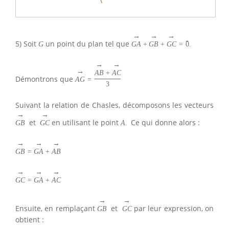
→
→
→
→
5) Soit
un point du plan tel que
G
G
A
+
G
B
+
G
C
=
0
.
→
→
→
A
B
+
A
C
Démontrons que
A
G
=
3
Suivant la relation de Chasles, décomposons les vecteurs
→
→
et
en utilisant le point
Ce qui donne alors :
G
B
G
C
A
.
→
→
→
G
B
=
G
A
+
A
B
→
→
→
G
C
=
G
A
+
A
C
→
→
Ensuite, en remplaçant
et
par leur expression, on
G
B
G
C
obtient :