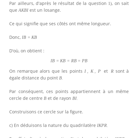
Par ailleurs, d'après le résultat de la question
, on sait
1
)
que
est un losange.
A
K
B
I
Ce qui signifie que ses côtés ont même longueur.
Donc,
I
B
=
K
B
D'où, on obtient :
I
B
=
K
B
=
R
B
=
P
B
On remarque alors que les points
et
sont à
I
,
K
,
P
R
égale distance du point
B
.
Par conséquent, ces points appartiennent à un même
cercle de centre
et de rayon
B
B
I
.
Construisons ce cercle sur la figure.
c) En déduisons la nature du quadrilatère
I
K
P
R
.