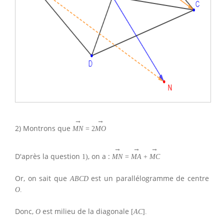
→
→
2) Montrons que
M
N
=
2
M
O
→
→
→
D'après la question
, on a :
1
)
M
N
=
M
A
+
M
C
Or, on sait que
est un parallélogramme de centre
A
B
C
D
O
.
Donc,
est milieu de la diagonale
O
[
A
C
]
.