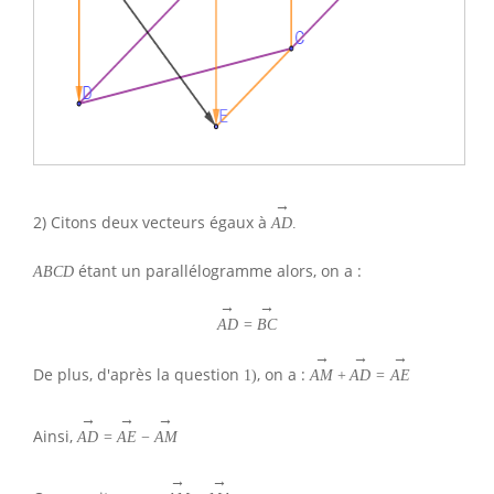
→
2) Citons deux vecteurs égaux à
A
D
.
étant un parallélogramme alors, on a :
A
B
C
D
→
→
A
D
=
B
C
→
→
→
De plus, d'après la question
, on a :
1
)
A
M
+
A
D
=
A
E
→
→
→
Ainsi,
A
D
=
A
E
−
A
M
→
→