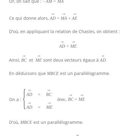
Or, on sait que :
−
A
M
=
M
A
→
→
→
Ce qui donne alors,
A
D
=
M
A
+
A
E
D'où, en appliquant la relation de Chasles, on obtient :
→
→
A
D
=
M
E
→
→
→
Ainsi,
et
sont deux vecteurs égaux à
B
C
M
E
A
D
.
En déduisons que
est un parallélogramme.
M
B
C
E
{
→
→
→
→
A
D
=
B
C
On a :
donc,
B
C
=
M
E
→
→
A
D
=
M
E
D'où,
est un parallélogramme.
M
B
C
E
→