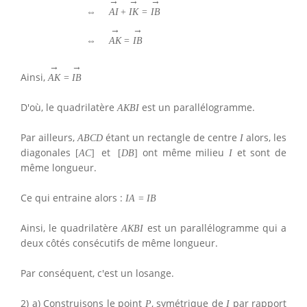
→
→
→
⇔
A
I
+
I
K
=
I
B
→
→
⇔
A
K
=
I
B
→
→
Ainsi,
A
K
=
I
B
D'où, le quadrilatère
est un parallélogramme.
A
K
B
I
Par ailleurs,
étant un rectangle de centre
alors, les
A
B
C
D
I
diagonales
et
ont même milieu
et sont de
[
A
C
]
[
D
B
]
I
même longueur.
Ce qui entraine alors :
I
A
=
I
B
Ainsi, le quadrilatère
est un parallélogramme qui a
A
K
B
I
deux côtés consécutifs de même longueur.
Par conséquent, c'est un losange.
2) a) Construisons le point
, symétrique de
par rapport
P
I