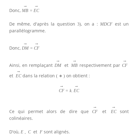
→
→
Donc,
M
B
=
E
C
De même, d'après la question
, on a :
est un
3
)
M
D
C
F
parallélogramme.
→
→
Donc,
D
M
=
C
F
→
→
→
Ainsi, en remplaçant
et
respectivement par
D
M
M
B
C
F
→
et
dans la relation
on obtient :
E
C
(
∗
)
→
→
C
F
=
k
.
E
C
→
→
Ce qui permet alors de dire que
et
sont
C
F
E
C
colinéaires.
D'où,
et
sont alignés.
E
,
C
F