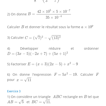
3
8
7
B
=
42
×
10
5
×
5
×
10
−
7
35
×
10
−
4
5
−
7
42
×
10
×
5
×
10
2) On donne
=
B
−
4
35
×
10
a
×
10
p
B
p
Calculer
et donner le résultat sous la forme
×
10
B
a
C
=
(
7
)
2
−
(
13
)
2
2
√
2
3) Calculer
=
(
7
)
−
(
13
)
√
C
4) Développer réduire et ordonner
D
=
(
3
x
−
5
)
(
−
2
x
+
7
)
+
(
5
x
+
1
)
2
2
=
(
3
−
5
)
(
−
2
+
7
)
+
(
5
+
1
)
D
x
x
x
E
=
(
x
+
3
)
(
2
x
−
5
)
+
x
2
−
9
2
5) Factoriser
=
(
+
3
)
(
2
−
5
)
+
−
9
E
x
x
x
F
=
5
x
2
−
19.
F
2
6) On donne l'expression
=
5
−
19.
Calculer
F
x
F
x
=
11
√
pour
=
11
x
Exercice 3
A
B
C
B
1) On considère un triangle
rectangle en
tel que
A
B
C
B
B
C
=
11
.
A
B
=
5
√
√
=
5
et
=
11
.
A
B
B
C