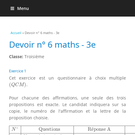
Menu
Vous êtes ici
Accueil
» Devoir n° 6 maths - 3e
Devoir n° 6 maths - 3e
Classe:
Troisième
Exercice 1
Cet exercice est un questionnaire à choix multiple
(
Q
C
M
)
.
(
)
.
Q
C
M
Pour chacune des affirmations, une seule des trois
propositions est exacte. Le candidat indiquera sur sa
copie, le numéro de l'affirmation et la lettre de la
proposition choisie.
N
∘
Questions
Réponse A
Réponse B
Réponse C
Un angle
∘
Questions
R
é
ponse A
N