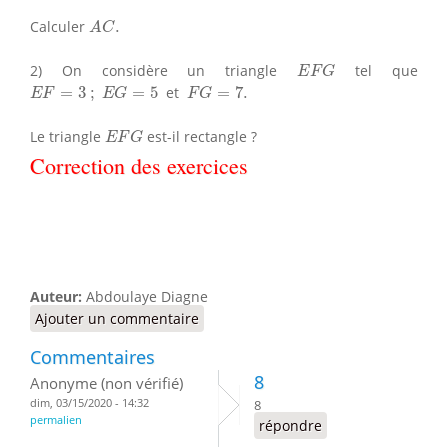
A
C
.
Calculer
.
A
C
E
F
G
2) On considère un triangle
tel que
E
F
G
E
F
=
3
;
E
G
=
5
F
G
=
7.
=
3
;
=
5
et
=
7.
E
F
E
G
F
G
E
F
G
Le triangle
est-il rectangle ?
E
F
G
Correction des exercices
Auteur:
Abdoulaye Diagne
Ajouter un commentaire
Commentaires
8
Anonyme (non vérifié)
dim, 03/15/2020 - 14:32
8
permalien
répondre