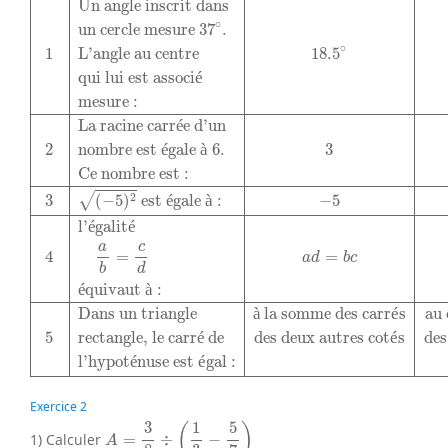
Un angle inscrit dans
∘
un cercle mesure 
37
.
∘
1
L'angle au centre
18.5
qui lui est associ
é
mesure :
La racine carr
é
e d'un
2
nombre est 
é
gale 
à
6.
3
Ce nombre est :
2
3
(
−
5
)
 est 
é
gale 
à
 :
−
5
√
l'
é
galit
é
c
a
4
=
=
a
d
b
c
d
b
é
quivaut 
à
 :
Dans un triangle
à
 la somme des carr
é
s
au 
5
rectangle, le carr
é
 de
des deux autres cot
é
s
des
l'hypot
é
nuse est 
é
gal :
Exercice 2
A
=
3
8
÷
(
1
3
−
5
7
)
1
5
3
(
)
1) Calculer
=
÷
−
A