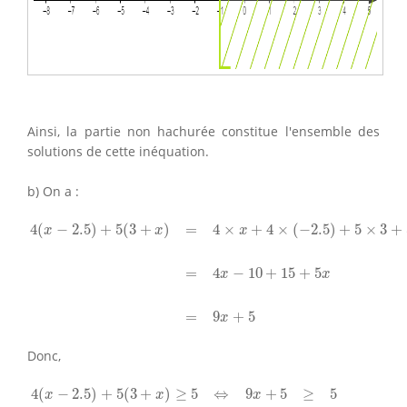
Ainsi, la partie non hachurée constitue l'ensemble des
solutions de cette inéquation.
b) On a :
4
(
x
−
2.5
)
+
5
(
3
+
x
)
=
4
×
x
+
4
×
(
−
2.5
)
+
5
×
3
+
5
×
x
=
4
x
−
10
+
15
+
4
(
−
2.5
)
+
5
(
3
+
)
=
4
×
+
4
×
(
−
2.5
)
+
5
×
3
+
x
x
x
=
4
−
10
+
15
+
5
x
x
=
9
+
5
x
Donc,
4
(
x
−
2.5
)
+
5
(
3
+
x
)
≥
5
⇔
9
x
+
5
≥
5
⇔
9
x
≥
5
−
5
⇔
9
x
≥
0
⇔
x
≥
0
4
(
−
2.5
)
+
5
(
3
+
)
≥
5
⇔
9
+
5
≥
5
x
x
x