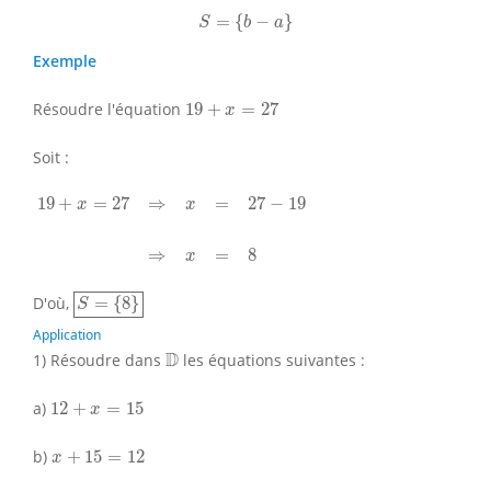
S
=
{
b
−
a
}
=
{
−
}
S
b
a
Exemple
19
+
x
=
27
Résoudre l'équation
19
+
=
27
x
Soit :
19
+
x
=
27
⇒
x
=
27
−
19
⇒
x
=
8
19
+
=
27
⇒
=
27
−
19
x
x
⇒
=
8
x
S
=
{
8
}
D'où,
=
{
8
}
S
Application
D
D
1) Résoudre dans
les équations suivantes :
12
+
x
=
15
a)
12
+
=
15
x
x
+
15
=
12
b)
+
15
=
12
x