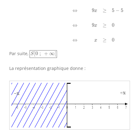
⇔
9
≥
5
−
5
x
⇔
9
≥
0
x
⇔
≥
0
x
S
[
0
;
+
∞
[
Par suite,
[
0
;
+
∞
[
S
La représentation graphique donne :