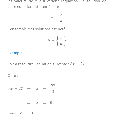
x
les valeurs de
qui vérient l'équation. La solution de
x
cette équation est donnée par :
x
=
b
a
b
=
x
a
L'ensemble des solutions est noté :
S
=
{
b
a
}
{
}
b
=
S
a
Exemple
3
x
=
27
Soit à résoudre l'équation suivante :
3
=
27
x
On a :
3
x
=
27
⇒
x
=
27
3
⇒
x
=
9
27
3
=
27
⇒
=
x
x
3
⇒
=
9
x
S
=
{
9
}
Donc,