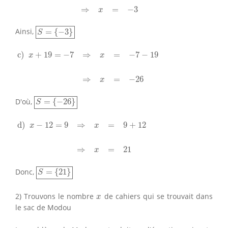
⇒
=
−
3
x
S
=
{
−
3
}
Ainsi,
=
{
−
3
}
S
c)
x
+
19
=
−
7
⇒
x
=
−
7
−
19
⇒
x
=
−
26
c) 
+
19
=
−
7
⇒
=
−
7
−
19
x
x
⇒
=
−
26
x
S
=
{
−
26
}
D'où,
=
{
−
26
}
S
d)
x
−
12
=
9
⇒
x
=
9
+
12
⇒
x
=
21
d) 
−
12
=
9
⇒
=
9
+
12
x
x
⇒
=
21
x
S
=
{
21
}
Donc,
=
{
21
}
S
x
2) Trouvons le nombre
de cahiers qui se trouvait dans
x
le sac de Modou