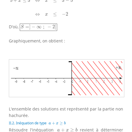
5
+
≤
3
⇔
≤
3
−
5
x
x
⇔
≤
−
2
x
S
=
]
−
∞
;
−
2
]
D'où,
=
]
−
∞
;
−
2
]
S
Graphiquement, on obtient :
L'ensemble des solutions est représenté par la partie non
hachurée.
a
+
x
≥
b
II.2. Inéquation de type
+
≥
a
x
b
a
+
x
≥
b
Résoudre l'inéquation
+
≥
revient à déterminer
a
x
b