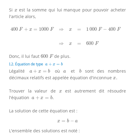
x
Si
est la somme qui lui manque pour pouvoir acheter
x
l'article alors,
400
F
+
x
=
1000
F
⇒
x
=
1
000
F
−
400
F
⇒
x
=
600
F
400
+
=
1000
⇒
=
1
000
−
400
F
x
F
x
F
F
⇒
=
600
x
F
600
F
Donc, il lui faut
600
de plus.
F
a
+
x
=
b
I.2. Équation de type
+
=
a
x
b
a
+
x
=
b
b
a
Légalité
+
=
où
et
sont des nombres
a
x
b
a
b
x
.
décimaux relatifs est appelée équation d'inconnue
.
x
x
Trouver la valeur de
est autrement dit résoudre
x
a
+
x
=
b
.
l'équation
+
=
.
a
x
b
La solution de cette équation est :
x
=
b
−
a
=
−
x
b
a
L'ensemble des solutions est noté :