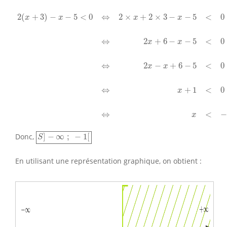
2
(
x
+
3
)
−
x
−
5
<
0
⇔
2
×
x
+
2
×
3
−
x
−
5
<
0
⇔
2
x
+
6
−
x
−
5
<
0
⇔
2
x
−
2
(
+
3
)
−
−
5
<
0
⇔
2
×
+
2
×
3
−
−
5
<
0
x
x
x
x
⇔
2
+
6
−
−
5
<
0
x
x
⇔
2
−
+
6
−
5
<
0
x
x
⇔
+
1
<
0
x
⇔
<
x
S
]
−
∞
;
−
1
[
Donc,
]
−
∞
;
−
1
[
S
En utilisant une représentation graphique, on obtient :