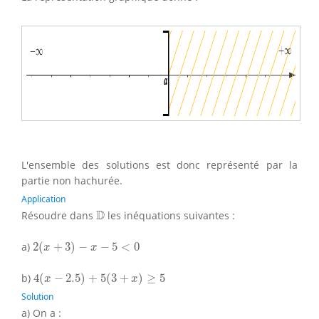
L'ensemble des solutions est donc représenté par la
partie non hachurée.
Application
D
D
Résoudre dans
les inéquations suivantes :
2
(
x
+
3
)
−
x
−
5
<
0
a)
2
(
+
3
)
−
−
5
<
0
x
x
4
(
x
−
2.5
)
+
5
(
3
+
x
)
≥
5
b)
4
(
−
2.5
)
+
5
(
3
+
)
≥
5
x
x
Solution
a) On a :