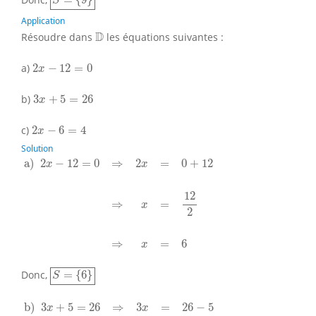
=
{
9
}
S
Application
D
D
Résoudre dans
les équations suivantes :
2
x
−
12
=
0
a)
2
−
12
=
0
x
3
x
+
5
=
26
b)
3
+
5
=
26
x
2
x
−
6
=
4
c)
2
−
6
=
4
x
Solution
a)
2
x
−
12
=
0
⇒
2
x
=
0
+
12
⇒
x
=
12
2
⇒
x
=
6
a) 
2
−
12
=
0
⇒
2
=
0
+
12
x
x
12
⇒
=
x
2
⇒
=
6
x
S
=
{
6
}
Donc,
=
{
6
}
S
b)
3
x
+
5
=
26
⇒
3
x
=
26
−
5
⇒
3
x
=
21
⇒
x
=
21
3
⇒
x
=
7
b) 
3
+
5
=
26
⇒
3
=
26
−
5
x
x