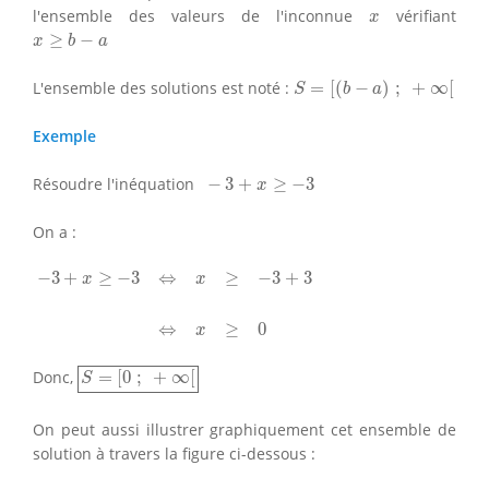
x
l'ensemble des valeurs de l'inconnue
vérifiant
x
x
≥
b
−
a
≥
−
x
b
a
S
=
[
(
b
−
a
)
;
+
∞
[
L'ensemble des solutions est noté :
=
[
(
−
)
;
+
∞
[
S
b
a
Exemple
−
3
+
x
≥
−
3
Résoudre l'inéquation
−
3
+
≥
−
3
x
On a :
−
3
+
x
≥
−
3
⇔
x
≥
−
3
+
3
⇔
x
≥
0
−
3
+
≥
−
3
⇔
≥
−
3
+
3
x
x
⇔
≥
0
x
S
=
[
0
;
+
∞
[
Donc,
=
[
0
;
+
∞
[
S
On peut aussi illustrer graphiquement cet ensemble de
solution à travers la figure ci-dessous :