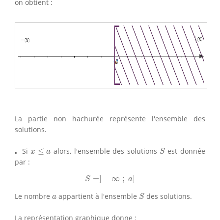
on obtient :
La partie non hachurée représente l'ensemble des
solutions.
S
x
≤
a
⋅
⋅
Si
≤
alors, l'ensemble des solutions
est donnée
x
a
S
par :
S
=
]
−
∞
;
a
]
=
]
−
∞
;
]
S
a
S
a
Le nombre
appartient à l'ensemble
des solutions.
a
S
La représentation graphique donne :