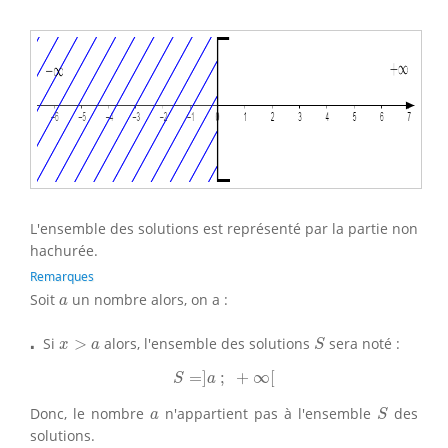
L'ensemble des solutions est représenté par la partie non
hachurée.
Remarques
a
Soit
un nombre alors, on a :
a
S
x
>
a
⋅
⋅
Si
>
alors, l'ensemble des solutions
sera noté :
x
a
S
S
=
]
a
;
+
∞
[
=
]
;
+
∞
[
S
a
S
a
Donc, le nombre
n'appartient pas à l'ensemble
des
a
S
solutions.