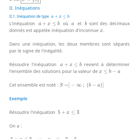
II. Inéquations
a
+
x
≤
b
II.1. Inéquation de type
+
≤
a
x
b
a
+
x
≤
b
b
a
L'inéquation
+
≤
où
et
sont des décimaux
a
x
b
a
b
x
.
donnés est appelée inéquation d'inconnue
.
x
Dans une inéquation, les deux membres sont séparés
par le signe de l'inégalité.
a
+
x
≤
b
Résoudre l'inéquation
+
≤
revient à déterminer
a
x
b
x
≤
b
−
a
l'ensemble des solutions pour la valeur de
≤
−
x
b
a
S
=
]
−
∞
;
(
b
−
a
)
]
Cet ensemble est noté :
=
]
−
∞
;
(
−
)
]
S
b
a
Exemple
5
+
x
≤
3
Résoudre l'inéquation
5
+
≤
3
x
On a :
5
+
x
≤
3
⇔
x
≤
3
−
5
⇔
x
≤
−
2