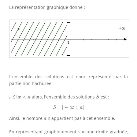
La représentation graphique donne :
L'ensemble des solutions est donc représenté par la
partie non hachurée.
S
x
<
a
⋅
⋅
Si
<
alors, l'ensemble des solutions
est :
x
a
S
S
=
]
−
∞
;
a
[
=
]
−
∞
;
[
S
a
a
Ainsi, le nombre
n'appartient pas à cet ensemble.
a
En représentant graphiquement sur une droite graduée,