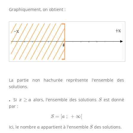
Graphiquement, on obtient :
La partie non hachurée représente l'ensemble des
solutions.
S
x
≥
a
⋅
⋅
Si
≥
alors, l'ensemble des solutions
est donné
x
a
S
par :
S
=
[
a
;
+
∞
[
=
[
;
+
∞
[
S
a
S
a
Ici, le nombre
appartient à l'ensemble
des solutions.
a
S