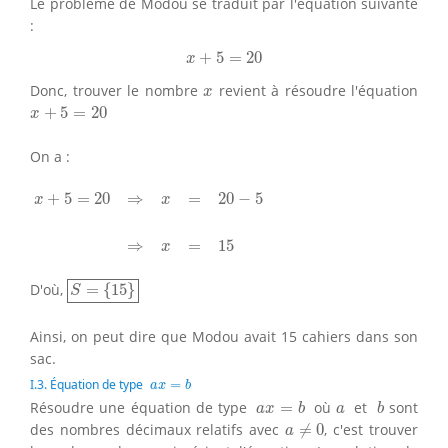
Le problème de Modou se traduit par l'équation suivante
:
x
+
5
=
20
+
5
=
20
x
x
Donc, trouver le nombre
revient à résoudre l'équation
x
x
+
5
=
20
+
5
=
20
x
On a :
x
+
5
=
20
⇒
x
=
20
−
5
⇒
x
=
15
+
5
=
20
⇒
=
20
−
5
x
x
⇒
=
15
x
S
=
{
15
}
D'où,
=
{
15
}
S
Ainsi, on peut dire que Modou avait 15 cahiers dans son
sac.
a
x
=
b
I.3. Équation de type
=
a
x
b
a
x
=
b
b
a
Résoudre une équation de type
=
où
et
sont
a
x
b
a
b
a
≠
0
des nombres décimaux relatifs avec
≠
0
, c'est trouver
a