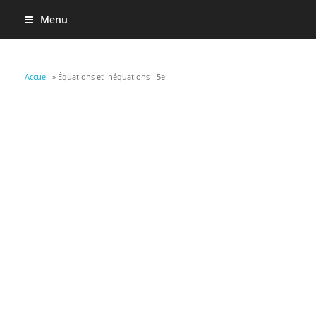
Menu
Vous êtes ici
Accueil
» Équations et Inéquations - 5e