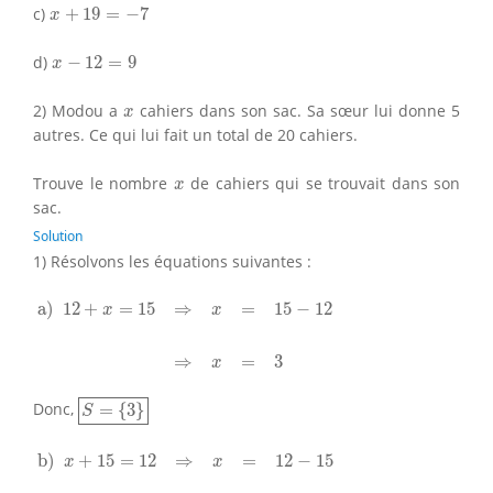
x
+
19
=
−
7
c)
+
19
=
−
7
x
x
−
12
=
9
d)
−
12
=
9
x
x
2) Modou a
cahiers dans son sac. Sa sœur lui donne 5
x
autres. Ce qui lui fait un total de 20 cahiers.
x
Trouve le nombre
de cahiers qui se trouvait dans son
x
sac.
Solution
1) Résolvons les équations suivantes :
a)
12
+
x
=
15
⇒
x
=
15
−
12
⇒
x
=
3
a) 
12
+
=
15
⇒
=
15
−
12
x
x
⇒
=
3
x
S
=
{
3
}
Donc,
=
{
3
}
S
b)
x
+
15
=
12
⇒
x
=
12
−
15
⇒
x
=
−
3
b) 
+
15
=
12
⇒
=
12
−
15
x
x