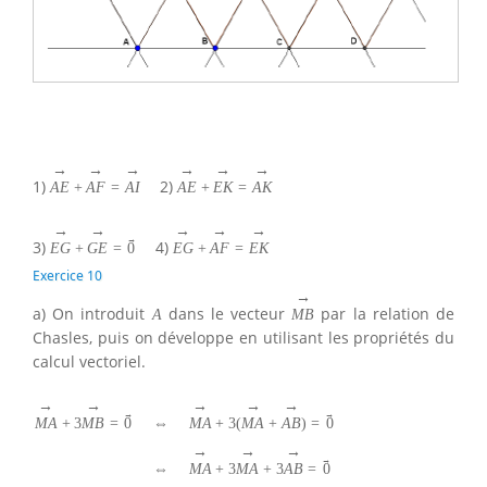
→
→
→
→
→
→
1)
2)
A
E
+
A
F
=
A
I
A
E
+
E
K
=
A
K
→
→
→
→
→
→
3)
4)
E
G
+
G
E
=
0
E
G
+
A
F
=
E
K
Exercice 10
→
a) On introduit
dans le vecteur
par la relation de
A
M
B
Chasles, puis on développe en utilisant les propriétés du
calcul vectoriel.
→
→
→
→
→
→
→
M
A
+
3
M
B
=
0
⇔
M
A
+
3
(
M
A
+
A
B
)
=
0
→
→
→
→
⇔
M
A
+
3
M
A
+
3
A
B
=
0