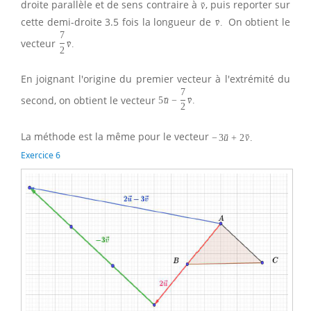
droite parallèle et de sens contraire à
, puis reporter sur
→
v
cette demi-droite 3.5 fois la longueur de
On obtient le
→
v
.
7
vecteur
→
v
.
2
En joignant l'origine du premier vecteur à l'extrémité du
7
second, on obtient le vecteur
→
→
5
u
−
v
.
2
La méthode est la même pour le vecteur
→
→
−
3
u
+
2
v
.
Exercice 6