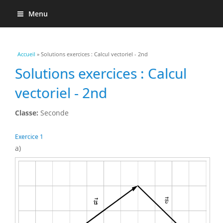
Menu
Vous êtes ici
Accueil
» Solutions exercices : Calcul vectoriel - 2nd
Solutions exercices : Calcul
vectoriel - 2nd
Classe:
Seconde
Exercice 1
a)