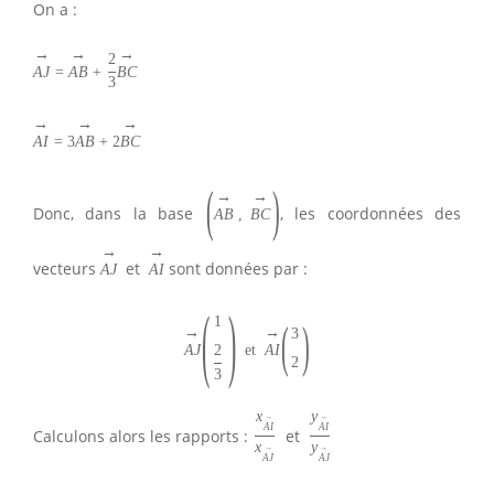
On a :
→
→
→
2
A
J
=
A
B
+
B
C
3
→
→
→
A
I
=
3
A
B
+
2
B
C
(
)
→
→
Donc, dans la base
, les coordonnées des
A
B
,
B
C
→
→
vecteurs
et
sont données par :
A
J
A
I
(
)
1
(
)
→
→
3
2
A
J
et
A
I
2
3
x
y
→
→
A
I
A
I
Calculons alors les rapports :
et
x
y
→
→
A
J
A
J