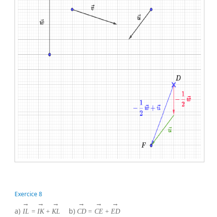
Exercice 8
→
→
→
→
→
→
a)
b)
I
L
=
I
K
+
K
L
C
D
=
C
E
+
E
D