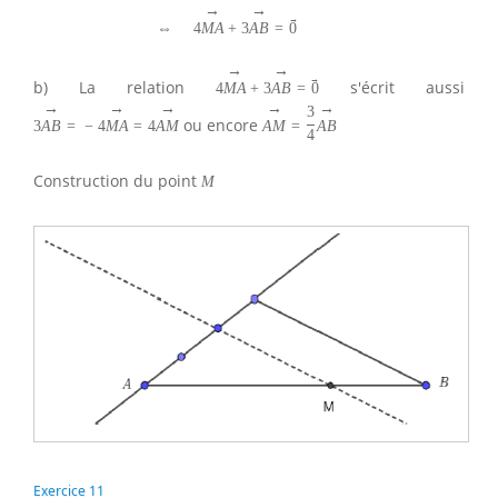
→
→
→
⇔
4
M
A
+
3
A
B
=
0
→
→
→
b) La relation
s'écrit aussi
4
M
A
+
3
A
B
=
0
→
→
→
→
→
3
ou encore
3
A
B
=
−
4
M
A
=
4
A
M
A
M
=
A
B
4
Construction du point
M
Exercice 11