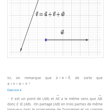
→
Ici, on remarque que
, de sorte que
→
→
u
+
w
=
0
→
→
→
→
u
+
v
+
w
=
v
!
Exercice 4
→
→
est un point de
et
a le même sens que
,
⋅
E
(
A
B
)
A
E
A
B
donc
On partage
en trois parties de même
E
∈
[
A
B
)
.
[
A
B
]
longueur (voir le programme de Troisième) et on compte