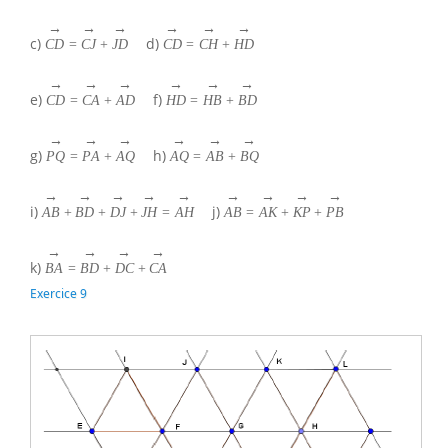
→
→
→
→
→
→
c)
d)
C
D
=
C
J
+
J
D
C
D
=
C
H
+
H
D
→
→
→
→
→
→
e)
f)
C
D
=
C
A
+
A
D
H
D
=
H
B
+
B
D
→
→
→
→
→
→
g)
h)
P
Q
=
P
A
+
A
Q
A
Q
=
A
B
+
B
Q
→
→
→
→
→
→
→
→
→
i)
j)
A
B
+
B
D
+
D
J
+
J
H
=
A
H
A
B
=
A
K
+
K
P
+
P
B
→
→
→
→
k)
B
A
=
B
D
+
D
C
+
C
A
Exercice 9