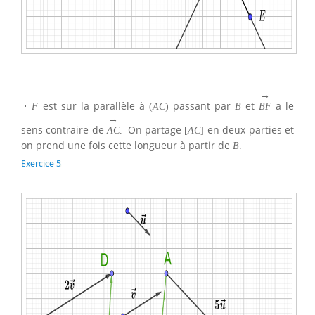
→
est sur la parallèle à
passant par
et
a le
⋅
F
(
A
C
)
B
B
F
→
sens contraire de
On partage
en deux parties et
A
C
.
[
A
C
]
on prend une fois cette longueur à partir de
B
.
Exercice 5