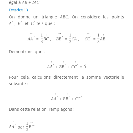
égal à
A
B
+
2
A
C
Exercice 13
On donne un triangle
. On considère les points
A
B
C
′
′
′
et
tels que :
A
,
B
C
→
→
→
→
→
→
1
1
1
′
′
′
A
A
=
B
C
,
B
B
=
C
A
,
C
C
=
A
B
3
3
3
Démontrons que :
→
→
→
→
′
′
′
A
A
+
B
B
+
C
C
=
0
Pour cela, calculons directement la somme vectorielle
suivante :
→
→
→
′
′
′
A
A
+
B
B
+
C
C
Dans cette relation, remplaçons :
→
→
1
′
par
A
A
B
C
3