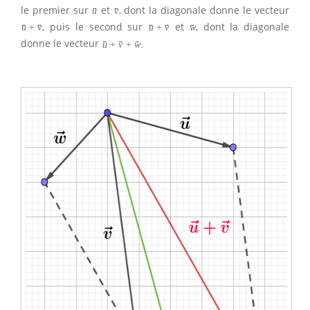
le premier sur
et
, dont la diagonale donne le vecteur
→
→
u
v
, puis le second sur
et
, dont la diagonale
→
→
→
→
→
u
+
v
u
+
v
w
donne le vecteur
→
→
→
u
+
v
+
w
.