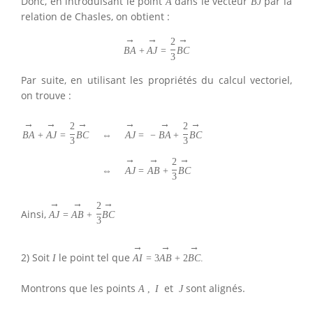
Donc, en introduisant le point
dans le vecteur
par la
A
B
J
relation de Chasles, on obtient :
→
→
→
2
B
A
+
A
J
=
B
C
3
Par suite, en utilisant les propriétés du calcul vectoriel,
on trouve :
→
→
→
→
→
→
2
2
B
A
+
A
J
=
B
C
⇔
A
J
=
−
B
A
+
B
C
3
3
→
→
→
2
⇔
A
J
=
A
B
+
B
C
3
→
→
→
2
Ainsi,
A
J
=
A
B
+
B
C
3
→
→
→
2) Soit
le point tel que
I
A
I
=
3
A
B
+
2
B
C
.
Montrons que les points
et
sont alignés.
A
,
I
J