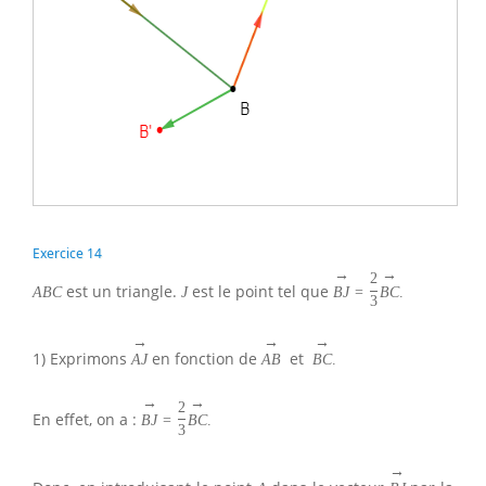
Exercice 14
→
→
2
est un triangle.
est le point tel que
A
B
C
J
B
J
=
B
C
.
3
→
→
→
1) Exprimons
en fonction de
et
A
J
A
B
B
C
.
→
→
2
En effet, on a :
B
J
=
B
C
.
3
→