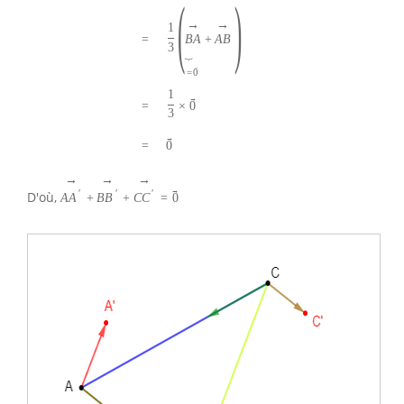
(
)
→
→
1
B
A
+
A
B
=
3
⏟
→
=
0
1
→
×
0
=
3
→
0
=
→
→
→
→
′
′
′
D'où,
A
A
+
B
B
+
C
C
=
0