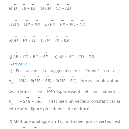
→
→
→
→
→
→
a)
b)
I
J
=
I
B
+
B
J
C
D
=
C
A
+
A
D
→
→
→
→
→
→
→
c)
d)
M
N
=
M
P
+
P
N
F
E
=
F
P
+
P
G
+
G
E
→
→
→
→
→
→
e)
f)
H
J
=
H
I
+
I
J
J
M
=
J
K
+
K
M
→
→
→
→
→
→
→
→
g)
h)
A
B
+
C
D
+
B
C
=
A
D
A
B
=
A
C
+
C
D
+
D
B
Exercice 12
1) En suivant la suggestion de l'énoncé, on a :
→
→
→
→
→
Après simplification,
→
v
=
2
M
A
−
5
(
M
A
+
A
B
)
+
3
(
M
A
+
A
C
)
.
M
→
les termes "en
"disparaissent et on obtient :
M
A
→
→
c'est bien un vecteur constant car la
→
v
=
−
5
A
B
+
3
A
C
:
M
lettre
ne figure plus dans cette écriture
M
2) Méthode analogue au 1) ; on trouve que ce vecteur est
→
→