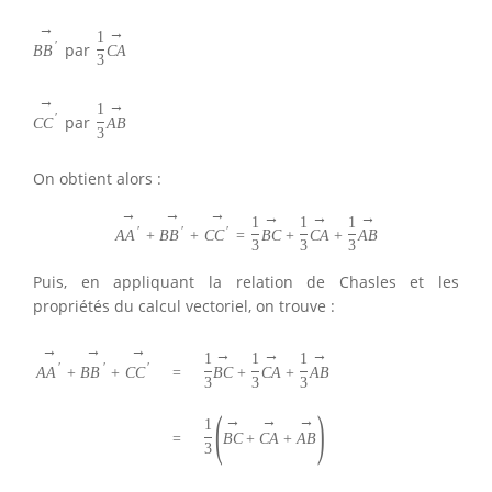
→
→
1
′
par
B
B
C
A
3
→
→
1
′
par
C
C
A
B
3
On obtient alors :
→
→
→
→
→
→
1
1
1
′
′
′
A
A
+
B
B
+
C
C
=
B
C
+
C
A
+
A
B
3
3
3
Puis, en appliquant la relation de Chasles et les
propriétés du calcul vectoriel, on trouve :
→
→
→
→
→
→
1
1
1
′
′
′
A
A
+
B
B
+
C
C
=
B
C
+
C
A
+
A
B
3
3
3
(
)
→
→
→
1
B
C
+
C
A
+
A
B
=
3