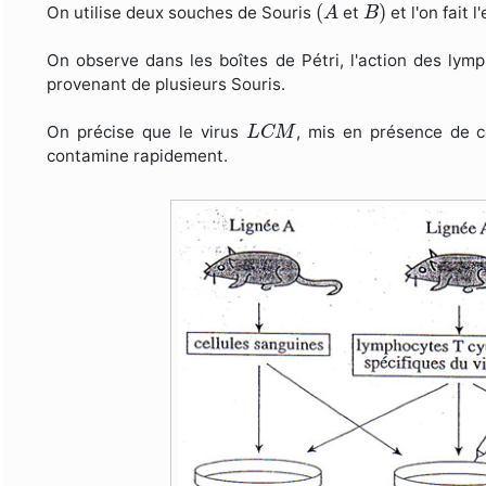
(
A
B
)
(
)
On utilise deux souches de Souris
et
et l'on fait 
A
B
On observe dans les boîtes de Pétri, l'action des ly
provenant de plusieurs Souris.
L
C
M
On précise que le virus
, mis en présence de 
L
C
M
contamine rapidement.