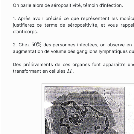
On parle alors de séropositivité, témoin d'infection.
1. Après avoir précisé ce que représentent les molé
justifierez ce terme de séropositivité, et vous rapp
d'anticorps.
50
%
50
%
2. Chez
des personnes infectées, on observe en o
augmentation de volume dés ganglions lymphatiques du 
Des prélèvements de ces organes font apparaître un
I
I
.
.
transformant en cellules
I
I