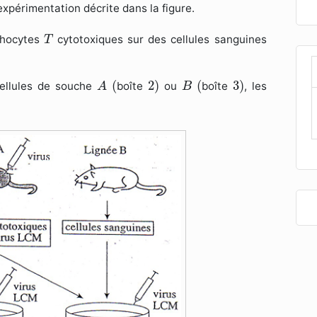
l'expérimentation décrite dans la figure.
T
mphocytes
cytotoxiques sur des cellules sanguines
T
(
2
)
(
3
)
A
B
(
2
)
(
3
)
cellules de souche
boîte
ou
boîte
, les
A
B