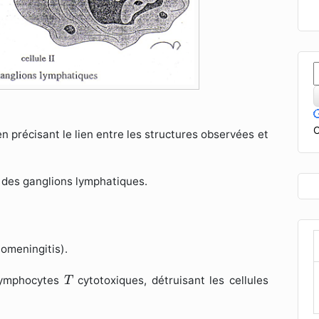
C
en précisant le lien entre les structures observées et
 des ganglions lymphatiques.
iomeningitis).
T
 lymphocytes
cytotoxiques, détruisant les cellules
T