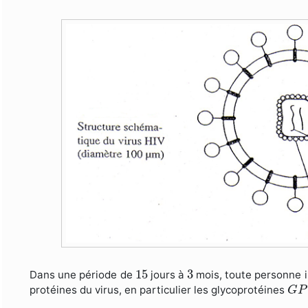
15
3
15
3
Dans une période de
jours à
mois, toute personne in
G
P
protéines du virus, en particulier les glycoprotéines
G
P