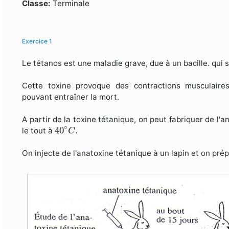
Formulaire de recherche
Classe:
Terminale
Exercice 1
Le tétanos est une maladie grave, due à un bacille. qui 
Cette toxine provoque des contractions musculaires
pouvant entraîner la mort.
A partir de la toxine tétanique, on peut fabriquer de l'
40
∘
C
.
∘
40
.
le tout à
C
On injecte de l'anatoxine tétanique à un lapin et on prép