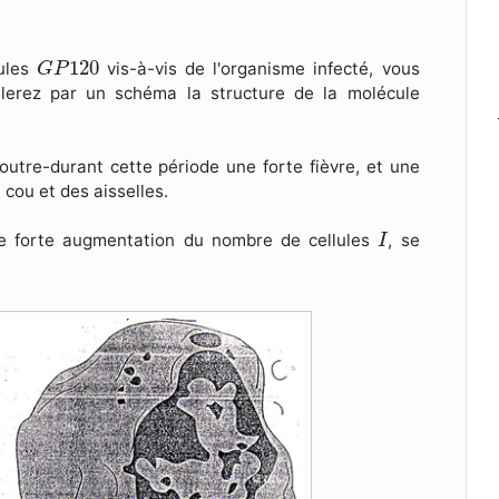
G
P
120
120
cules
vis-à-vis de l'organisme infecté, vous
G
P
ellerez par un schéma la structure de la molécule
utre-durant cette période une forte fièvre, et une
cou et des aisselles.
I
e forte augmentation du nombre de cellules
, se
I