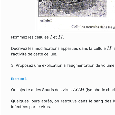
I
I
I
.
.
Nommez les cellules
et
I
I
I
I
I
Décrivez les modifications apparues dans la cellule
, 
I
I
l'activité de cette cellule.
3. Proposez une explication à l'augmentation de volume
Exercice 3
L
C
M
On injecte à des Souris des virus
(lymphotic chor
L
C
M
Quelques jours après, on retrouve dans le sang des
infectées par le virus.