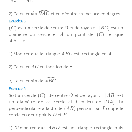
A
J
A
C
ˆ
sin
B
A
C
^
2) Calculer
sin
et en déduire sa mesure en degrés.
B
A
C
Exercice 5
(
C
)
[
B
C
]
O
r
(
)
est un cercle de centre
et de rayon
.
[
]
est un
C
O
r
B
C
(
C
)
A
diamètre du cercle et
un point de
(
)
tel que
A
C
A
B
=
r
.
=
.
A
B
r
A
B
C
A
.
1) Montrer que le triangle
est rectangle en
.
A
B
C
A
A
C
r
.
2) Calculer
en fonction de
.
A
C
r
ˆ
A
B
C
^
.
sin
3) Calculer
sin
de
.
A
B
C
Exercice 6
(
C
)
[
A
B
]
O
r
Soit un cercle
(
)
de centre
et de rayon
.
[
]
est
C
O
r
A
B
[
O
A
]
I
un diamètre de ce cercle et
milieu de
[
]
. La
I
O
A
(
A
B
)
I
perpendiculaire à la droite
(
)
passant par
coupe le
A
B
I
D
E
.
cercle en deux points
et
.
D
E
A
B
D
1) Démontrer que
est un triangle rectangle puis
A
B
D