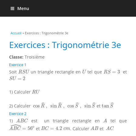
Menu
Vous êtes ici
Accueil
» Exercices : Trigonométrie 3e
Exercices : Trigonométrie 3e
Classe:
Troisième
Exercice 1
R
S
U
U
R
S
=
3
Soit
un triangle rectangle en
tel que
=
3
et
R
S
U
U
R
S
S
U
=
2
=
2
S
U
R
U
1) Calculer
R
U
cos
R
^
,
sin
R
^
,
cos
S
^
,
sin
S
^
tan
S
^
ˆ
ˆ
ˆ
ˆ
ˆ
2) Calculer
cos
,
sin
,
cos
,
sin
et
tan
R
R
S
S
S
Exercice 2
A
B
C
A
1)
est un triangle rectangle en
tel que
A
B
C
A
ˆ
A
B
C
^
=
56
o
B
C
=
4.2
c
m
A
B
A
C
o
=
56
et
=
4.2
. Calculer
et
A
B
C
B
C
c
m
A
B
A
C