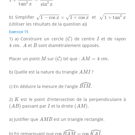
2
2
tan
sin
x
x
1
+
tan
2
x
1
−
cos
x
×
1
+
cos
x
2
√
b) Simplifier
1
−
cos
×
1
+
cos
et
1
+
tan
√
√
x
x
x
(Utiliser les résultats de la question a))
Exercice 15
(
C
)
I
1) a) Construire un cercle
(
)
de centre
et de rayon
C
I
4
c
m
.
A
B
4
.
et
sont diamétralement opposés.
c
m
A
B
(
C
)
M
A
M
=
4
c
m
.
Placer un point
sur
(
)
tel que :
=
4
.
C
M
A
M
c
m
A
M
I
b) Quelle est la nature du triangle
?
A
M
I
ˆ
B
I
M
^
.
c) En déduire la mesure de l'angle
.
B
I
M
K
2)
est le point d'intersection de la perpendiculaire à
K
(
A
B
)
(
A
M
)
.
I
(
)
passant par
et la droite
(
)
.
A
B
I
A
M
A
M
B
a) Justifier que
est un triangle rectangle.
A
M
B
ˆ
ˆ
cos
B
A
M
^
=
cos
K
A
I
^
.
b) En remarquant que
cos
=
cos
.
B
A
M
K
A
I