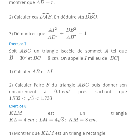
A
D
=
r
.
montrer que
=
.
A
D
r
ˆ
ˆ
cos
D
A
B
^
sin
D
B
O
^
.
2) Calculer
cos
. En déduire
sin
.
D
A
B
D
B
O
A
I
2
A
D
2
+
D
B
2
A
B
2
=
1
2
2
A
I
D
B
3) Démontrer que
+
=
1
2
2
A
D
A
B
Exercice 7
A
B
C
A
Soit
un triangle isocèle de sommet
tel que
A
B
C
A
B
^
=
30
o
[
B
C
]
B
C
=
6
c
m
I
ˆ
o
=
30
et
=
6
. On appelle
milieu de
[
]
B
B
C
c
m
I
B
C
A
B
A
I
1) Calculer
et
A
B
A
I
S
A
B
C
2) Calculer l'aire
du triangle
puis donner son
S
A
B
C
0.1
c
m
2
2
encadrement à
0.1
près sachant que
c
m
1.732
<
3
<
1.733
√
1.732
<
3
<
1.733
Exercice 8
K
L
M
est un triangle
K
L
M
K
L
=
4
c
m
;
L
M
=
4
3
;
K
M
=
8
c
m
.
√
=
4
;
=
4
3
;
=
8
.
K
L
c
m
L
M
K
M
c
m
K
L
M
1) Montrer que
est un triangle rectangle.
K
L
M