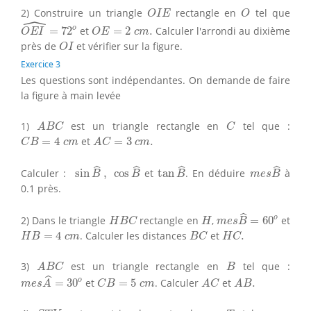
O
I
E
O
2) Construire un triangle
rectangle en
tel que
O
I
E
O
ˆ
O
E
I
^
=
72
o
O
E
=
2
c
m
.
o
=
72
et
=
2
.
Calculer l'arrondi au dixième
O
E
I
O
E
c
m
O
I
près de
et vérifier sur la figure.
O
I
Exercice 3
Les questions sont indépendantes. On demande de faire
la figure à main levée
A
B
C
C
1)
est un triangle rectangle en
tel que :
A
B
C
C
C
B
=
4
c
m
A
C
=
3
c
m
.
=
4
et
=
3
.
C
B
c
m
A
C
c
m
sin
B
^
,
cos
B
^
tan
B
^
m
e
s
B
^
ˆ
ˆ
ˆ
ˆ
Calculer :
sin
,
cos
et
tan
. En déduire
à
B
B
B
m
e
s
B
0.1 près.
m
e
s
B
^
=
60
o
H
B
C
H
ˆ
o
2) Dans le triangle
rectangle en
,
=
60
et
H
B
C
H
m
e
s
B
H
B
=
4
c
m
B
C
H
C
.
=
4
. Calculer les distances
et
.
H
B
c
m
B
C
H
C
A
B
C
B
3)
est un triangle rectangle en
tel que :
A
B
C
B
m
e
s
A
^
=
30
o
C
B
=
5
c
m
A
C
A
B
.
ˆ
o
=
30
et
=
5
. Calculer
et
.
m
e
s
A
C
B
c
m
A
C
A
B
S
T
V
T