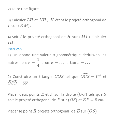
2) Faire une figure.
L
H
K
H
H
3) Calculer
et
,
étant le projeté orthogonal de
L
H
K
H
H
(
K
M
)
.
L
sur
(
)
.
L
K
M
(
M
L
)
I
H
4) Soit
le projeté orthogonal de
sur
(
)
. Calculer
I
H
M
L
I
H
.
.
I
H
Exercice 9
1) On donne une valeur trigonométrique déduis-en les
cos
x
=
1
4
,
sin
x
=
…
,
tan
x
=
…
1
autres :
cos
=
,
sin
=
…
,
tan
=
…
x
x
x
4
ˆ
O
C
S
^
=
75
o
C
O
S
o
2) Construire un triangle
tel que
=
75
et
C
O
S
O
C
S
ˆ
C
S
O
^
=
55
o
o
=
55
C
S
O
(
C
O
)
E
F
S
Placer deux points
et
sur la droite
(
)
tels que
E
F
C
O
S
(
O
S
)
F
E
F
=
8
c
m
soit le projeté orthogonal de
sur
(
)
et
=
8
F
O
S
E
F
c
m
(
O
S
)
R
E
Placer le point
projeté orthogonal de
sur
(
)
R
E
O
S