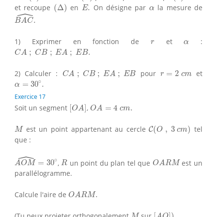
(
Δ
)
E
.
α
et recoupe
(
Δ
)
en
.
On désigne par
la mesure de
E
α
ˆ
B
A
C
^
.
.
B
A
C
r
α
1) Exprimer en fonction de
et
:
r
α
C
A
;
C
B
;
E
A
;
E
B
.
;
;
;
.
C
A
C
B
E
A
E
B
C
A
;
C
B
;
E
A
;
E
B
r
=
2
c
m
2) Calculer :
;
;
;
pour
=
2
et
C
A
C
B
E
A
E
B
r
c
m
α
=
30
∘
.
∘
=
30
.
α
Exercice 17
[
O
A
]
O
A
=
4
c
m
.
Soit un segment
[
]
,
=
4
.
O
A
O
A
c
m
C
(
O
,
3
c
m
)
M
est un point appartenant au cercle
(
,
3
)
tel
C
M
O
c
m
que :
ˆ
A
O
M
^
=
30
∘
R
O
A
R
M
∘
=
30
,
un point du plan tel que
est un
A
O
M
R
O
A
R
M
parallélogramme.
O
A
R
M
.
Calcule l'aire de
.
O
A
R
M
[
A
O
]
)
.
M
(Tu peux projeter orthogonalement
sur
[
]
)
.
M
A
O