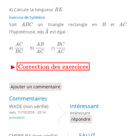
R
E
.
4) Calcule la longueur
.
R
E
Exercice de Synthèse
A
B
C
B
A
C
Soit
un triangle rectangle en
et
A
B
C
B
A
C
sin
A
^
ˆ
l'hypoténuse,
sin
est égal :
A
A
B
A
C
A
C
B
C
B
C
A
C
A
C
A
B
B
C
a)
b)
c)
B
C
A
C
A
C
▸
Correction des exercices
▶
Correction des exercices
Ajouter un commentaire
Commentaires
intéressant
WADE (non vérifié)
sam, 11/10/2018 - 20:14
intéressant
permalien
répondre
SALUT
CHERIF BA (non vérifié)