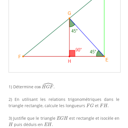
ˆ
cos
H
G
F
^
.
1) Détermine
cos
.
H
G
F
2) En utilisant les relations trigonométriques dans le
F
G
F
H
.
triangle rectangle, calcule les longueurs
et
.
F
G
F
H
E
G
H
3) Justifie que le triangle
est rectangle et isocèle en
E
G
H
H
E
H
.
puis déduis-en
.
H
E
H