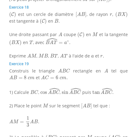
Exercice 18
(
C
)
[
A
B
]
(
B
X
)
r
(
)
est un cercle de diamètre
[
]
, de rayon
,
(
)
C
A
B
r
B
X
(
C
)
B
.
est tangente à
(
)
en
.
C
B
(
C
)
A
M
Une droite passant par
coupe
(
)
en
et la tangente
C
A
M
ˆ
B
A
T
^
=
a
∘
.
(
B
X
)
T
∘
(
)
en
, avec
=
.
B
X
T
B
A
T
a
A
M
M
B
B
T
A
T
a
r
.
Exprime
,
,
,
à l'aide de
et
.
A
M
M
B
B
T
A
T
a
r
Exercice 19
A
B
C
A
Construis le triangle
rectangle en
tel que
A
B
C
A
A
B
=
8
c
m
A
C
=
6
c
m
.
=
8
et
=
6
.
A
B
c
m
A
C
c
m
ˆ
ˆ
ˆ
cos
A
B
C
^
sin
A
B
C
^
tan
A
B
C
^
.
B
C
1) Calcule
,
cos
,
sin
puis
tan
.
B
C
A
B
C
A
B
C
A
B
C
[
A
B
]
M
2) Place le point
sur le segment
[
]
tel que :
M
A
B
A
M
=
1
3
A
B
.
1
=
.
A
M
A
B
3
(
B
C
)
(
A
C
)
M