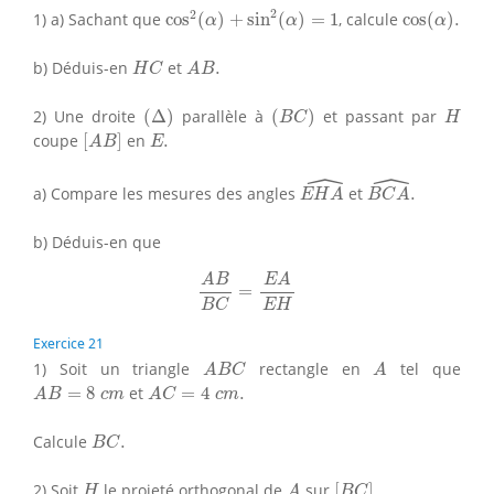
cos
2
(
α
)
+
sin
2
(
α
)
=
1
cos
(
α
)
.
2
2
1) a) Sachant que
cos
(
)
+
sin
(
)
=
1
, calcule
cos
(
)
.
α
α
α
H
C
A
B
.
b) Déduis-en
et
.
H
C
A
B
(
Δ
)
(
B
C
)
H
2) Une droite
(
Δ
)
parallèle à
(
)
et passant par
B
C
H
[
A
B
]
E
.
coupe
[
]
en
.
A
B
E
ˆ
ˆ
E
H
A
^
B
C
A
^
.
a) Compare les mesures des angles
et
.
E
H
A
B
C
A
b) Déduis-en que
A
B
B
C
=
E
A
E
H
A
B
E
A
=
E
H
B
C
Exercice 21
A
B
C
A
1) Soit un triangle
rectangle en
tel que
A
B
C
A
A
B
=
8
c
m
A
C
=
4
c
m
.
=
8
et
=
4
.
A
B
c
m
A
C
c
m
B
C
.
Calcule
.
B
C
[
B
C
]
.
H
A
2) Soit
le projeté orthogonal de
sur
[
]
.
H
A
B
C