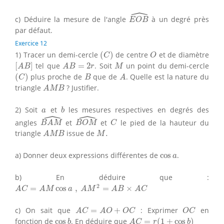
ˆ
E
O
B
^
c) Déduire la mesure de l'angle
à un degré près
E
O
B
par défaut.
Exercice 12
(
C
)
O
1) Tracer un demi-cercle
(
)
de centre
et de diamètre
C
O
[
A
B
]
A
B
=
2
r
M
[
]
tel que
=
2
. Soit
un point du demi-cercle
A
B
A
B
r
M
(
C
)
B
A
(
)
plus proche de
que de
. Quelle est la nature du
C
B
A
A
M
B
triangle
? Justifier.
A
M
B
b
a
2) Soit
et
les mesures respectives en degrés des
a
b
ˆ
ˆ
B
A
M
^
B
O
M
^
C
angles
et
et
le pied de la hauteur du
B
A
M
B
O
M
C
A
M
B
M
.
triangle
issue de
.
A
M
B
M
cos
a
a) Donner deux expressions différentes de
cos
.
a
b) En déduire que :
A
C
=
A
M
cos
a
,
A
M
2
=
A
B
×
A
C
2
=
cos
,
=
×
A
C
A
M
a
A
M
A
B
A
C
A
C
=
A
O
+
O
C
O
C
c) On sait que
=
+
: Exprimer
en
A
C
A
O
O
C
O
C
A
C
=
r
(
1
+
cos
b
)
cos
b
fonction de
cos
. En déduire que
=
(
1
+
cos
)
b
A
C
r
b