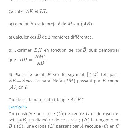
A
K
K
I
.
Calculer
et
.
A
K
K
I
(
A
B
)
.
H
M
3) Le point
est le projeté de
sur
(
)
.
H
M
A
B
cos
B
^
ˆ
a) Calculer
cos
de 2 manières différentes.
B
cos
B
^
B
H
ˆ
b) Exprimer
en fonction de
cos
puis démontrer
B
H
B
B
H
=
B
M
2
A
B
2
B
M
que :
=
B
H
A
B
[
A
M
]
E
4) Placer le point
sur le segment
[
]
tel que :
E
A
M
(
I
M
)
A
E
=
3
c
m
.
E
=
3
.
La parallèle à
(
)
passant par
coupe
A
E
c
m
I
M
E
[
A
I
]
F
.
[
]
en
.
A
I
F
A
E
F
Quelle est la nature du triangle
?
A
E
F
Exercice 16
(
C
)
O
r
.
On considère un cercle
(
)
de centre
et de rayon
.
C
O
r
[
A
B
]
(
Δ
)
Soit
[
]
un diamètre de ce cercle ;
(
Δ
)
la tangente en
A
B
(
C
)
.
(
L
)
(
C
)
B
A
C
à
(
)
.
Une droite
(
)
passant par
recoupe
(
)
en
C
C
B
L
A
C