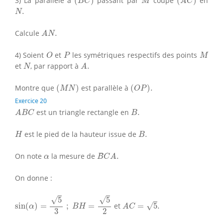
3) La parallèle à
(
)
passant par
coupe
(
)
en
B
C
M
A
C
N
.
.
N
A
N
.
Calcule
.
A
N
O
P
M
4) Soient
et
les symétriques respectifs des points
O
P
M
N
A
.
et
, par rapport à
.
N
A
(
M
N
)
(
O
P
)
.
Montre que
(
)
est parallèle à
(
)
.
M
N
O
P
Exercice 20
A
B
C
B
.
est un triangle rectangle en
.
A
B
C
B
H
B
.
est le pied de la hauteur issue de
.
H
B
B
C
A
.
α
On note
la mesure de
.
α
B
C
A
On donne :
sin
(
α
)
=
5
3
;
B
H
=
5
2
√
√
A
C
=
5
.
5
5
√
sin
(
)
=
;
=
et
=
5
.
α
B
H
A
C
2
3