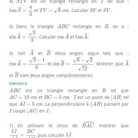
4)
est un triangle rectangle en
tel que :
S
T
V
T
tan
S
^
=
4
3
T
V
=
6
c
m
4
S
T
S
V
.
ˆ
√
tan
=
et
=
6
. Calculer
et
.
S
T
V
c
m
S
T
S
V
3
A
B
C
B
5) Dans le triangle
rectangle en
, on a :
A
B
C
B
sin
A
^
=
5
3
cos
A
^
tan
A
^
.
√
5
ˆ
ˆ
ˆ
sin
=
. Calculer
cos
et
tan
.
A
A
A
3
A
^
B
^
ˆ
ˆ
6) Soit
et
deux angles aigus tels que :
A
B
sin
B
^
=
6
−
2
72
cos
A
^
=
3
−
1
6
A
^
√
√
√
3
−
1
6
−
2
ˆ
ˆ
ˆ
cos
=
et
sin
=
. Montrer que
A
B
A
6
√
72
B
^
ˆ
et
sont deux angles complémentaires.
B
Exercice 4
A
B
C
B
est un triangle rectangle en
tel que
A
B
C
B
[
A
B
]
A
C
=
10
c
m
B
C
=
5
c
m
I
=
10
et
=
5
.
est un point de
[
]
tel
A
C
c
m
B
C
c
m
I
A
B
(
A
B
)
A
I
=
5
c
m
que
=
5
. La perpendiculaire à
(
)
passant par
A
I
c
m
A
B
[
A
C
]
I
J
.
coupe
[
]
en
.
I
A
C
J
ˆ
B
A
C
^
1) En utilisant le sinus de
, montrer que
B
A
C
I
J
A
J
=
B
C
A
C
I
J
.
B
C
I
J
=
, puis calculer
.
I
J