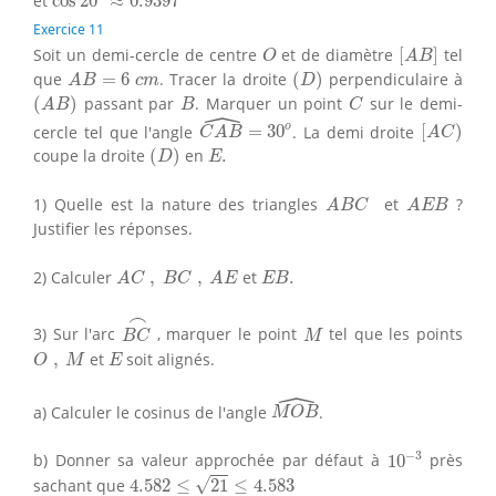
et
cos
20
≈
0.9397
Exercice 11
[
A
B
]
O
Soit un demi-cercle de centre
et de diamètre
[
]
tel
O
A
B
(
D
)
A
B
=
6
c
m
que
=
6
. Tracer la droite
(
)
perpendiculaire à
A
B
c
m
D
(
A
B
)
B
C
(
)
passant par
. Marquer un point
sur le demi-
A
B
B
C
ˆ
C
A
B
^
=
30
o
[
A
C
)
o
cercle tel que l'angle
=
30
. La demi droite
[
)
C
A
B
A
C
(
D
)
E
.
coupe la droite
(
)
en
.
D
E
A
B
C
A
E
B
1) Quelle est la nature des triangles
et
?
A
B
C
A
E
B
Justifier les réponses.
A
C
,
B
C
,
A
E
E
B
.
2) Calculer
,
,
et
.
A
C
B
C
A
E
E
B
B
C
⌢
⌢
M
3) Sur l'arc
, marquer le point
tel que les points
B
C
M
O
,
M
E
,
et
soit alignés.
O
M
E
ˆ
M
O
B
^
a) Calculer le cosinus de l'angle
.
M
O
B
10
−
3
−
3
b) Donner sa valeur approchée par défaut à
10
près
4.582
≤
21
≤
4.583
√
sachant que
4.582
≤
21
≤
4.583