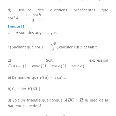
d) Déduire des questions précédentes que
cos
2
a
=
1
+
cos
b
2
.
1
+
cos
b
2
cos
=
.
a
2
Exercice 13
x
a
et
sont des angles aigus
x
a
cos
x
=
5
3
√
5
sin
x
tan
x
.
1) Sachant que
cos
=
, calculer
sin
et
tan
.
x
x
x
3
2) Soit l'expression
F
(
a
)
=
(
1
−
cos
a
)
(
1
+
cos
a
)
(
1
+
tan
2
a
)
2
(
)
=
(
1
−
cos
)
(
1
+
cos
)
(
1
+
tan
)
F
a
a
a
a
F
(
a
)
=
tan
2
a
2
a) Démontrer que
(
)
=
tan
F
a
a
F
(
30
o
)
o
b) Calculer
(
30
)
F
A
B
C
H
3) Soit un triangle quelconque
;
le pied de la
A
B
C
H
A
.
hauteur issue de
.
A
sin
B
^
A
C
=
sin
C
^
A
B
.