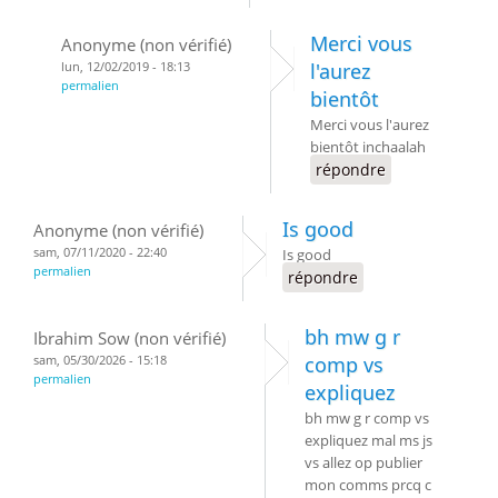
Merci vous
Anonyme (non vérifié)
lun, 12/02/2019 - 18:13
l'aurez
permalien
bientôt
Merci vous l'aurez
bientôt inchaalah
répondre
Is good
Anonyme (non vérifié)
sam, 07/11/2020 - 22:40
Is good
permalien
répondre
bh mw g r
Ibrahim Sow (non vérifié)
sam, 05/30/2026 - 15:18
comp vs
permalien
expliquez
bh mw g r comp vs
expliquez mal ms js
vs allez op publier
mon comms prcq c