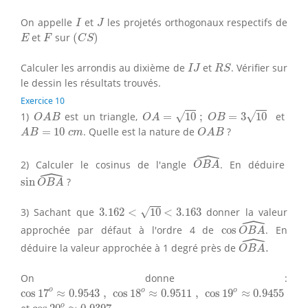
I
J
On appelle
et
les projetés orthogonaux respectifs de
I
J
(
C
S
)
E
F
et
sur
(
)
E
F
C
S
I
J
R
S
Calculer les arrondis au dixième de
et
. Vérifier sur
I
J
R
S
le dessin les résultats trouvés.
Exercice 10
O
A
=
10
;
O
B
=
3
10
O
A
B
√
√
1)
est un triangle,
=
10
;
=
3
10
et
O
A
B
O
A
O
B
A
B
=
10
c
m
O
A
B
=
10
. Quelle est la nature de
?
A
B
c
m
O
A
B
ˆ
O
B
A
^
2) Calculer le cosinus de l'angle
. En déduire
O
B
A
ˆ
sin
O
B
A
^
sin
?
O
B
A
3.162
<
10
<
3.163
√
3) Sachant que
3.162
<
10
<
3.163
donner la valeur
ˆ
cos
O
B
A
^
approchée par défaut à l'ordre 4 de
cos
. En
O
B
A
ˆ
O
B
A
^
.
déduire la valeur approchée à 1 degré près de
.
O
B
A
On donne :
cos
17
o
≈
0.9543
,
cos
18
o
≈
0.9511
,
cos
19
o
≈
0.9455
o
o
o
cos
17
≈
0.9543
,
cos
18
≈
0.9511
,
cos
19
≈
0.9455
cos
20
o
≈
0.9397
o