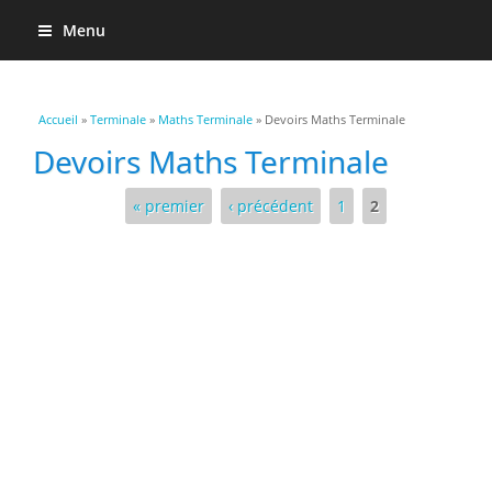
Menu
Vous êtes ici
Accueil
»
Terminale
»
Maths Terminale
» Devoirs Maths Terminale
Devoirs Maths Terminale
Pages
« premier
‹ précédent
1
2